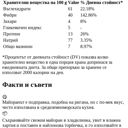
Хранителни вещества на
100 g
Value
%
Дневна стойност
*
Въглехидрати
61
22.18%
Фибри
40
142.86%
Захари
4
8%
Гликемичен индекс
5
-
Протеин
13
26%
Натрий
77
3.35%
Общо мазнини
7
8.97%
*Процентът от дневната стойност (DV) показва колко
хранително вещество в една порция храна допринася за
ежедневната диета. За общи препоръки за хранене се
използват 2000 калории на ден.
Факти и съвети
😋
Майоранът е подправка, подобна на ригана, но с по-мек вкус,
често използвана в средиземноморската кухня.
📦
Съхранявайте свежия майоран в хладилника, увит в влажна
хартия и поставен в найлонова торбичка, и го използвайте в