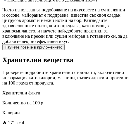
Често използван за подобряване на вкусовете на супи, яхнии
и сосове, майоранът е подправка, известна със своя сладък,
цитрусов аромат и нежни нотки на бор. Разгледайте
здравословните ползи, които предлага, като помощ за
храносмилането, и научете най-добрите практики за
включване на пресен или сушен майоран в готвенето си, за да
добавите лек, но ефективен вкус.
Научете повече в приложението
Хранителни вещества
Проверете подробните хранителни стойности, включително
информация като калории, мазнини, въглехидрати и протеини
на 100 грама от продукта.
Хранителни факти
Количество на
100 g
Калории
🔥 271 kcal