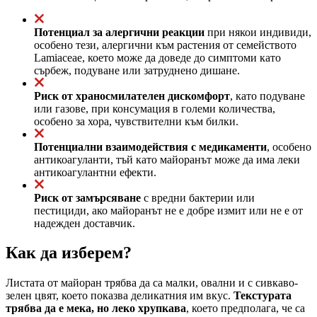
Потенциал за алергични реакции
при някои индивиди,
особено тези, алергични към растения от семейството
Lamiaceae, което може да доведе до симптоми като
сърбеж, подуване или затруднено дишане.
Риск от храносмилателен дискомфорт
, като подуване
или газове, при консумация в големи количества,
особено за хора, чувствителни към билки.
Потенциални взаимодействия с медикаменти
, особено
антикоагуланти, тъй като майоранът може да има леки
антикоагулантни ефекти.
Риск от замърсяване
с вредни бактерии или
пестициди, ако майоранът не е добре измит или не е от
надежден доставчик.
Как да изберем?
Листата от майоран трябва да са малки, овални и с сивкаво-
зелен цвят, което показва деликатния им вкус.
Текстурата
трябва да е мека, но леко хрупкава
, което предполага, че са