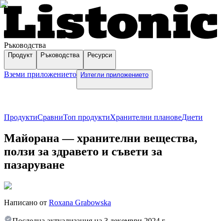
Ръководства
Продукт
Ръководства
Ресурси
Вземи приложението
Изтегли приложението
Продукти
Сравни
Топ продукти
Хранителни планове
Диети
Майорана — хранителни вещества,
ползи за здравето и съвети за
пазаруване
Написано от
Roxana Grabowska
Последна актуализация на
3 декември 2024 г.