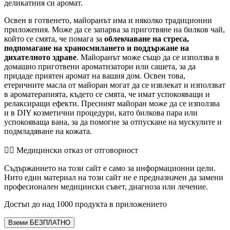
деликатния си аромат.
Освен в готвенето, майоранът има и няколко традиционни
приложения. Може да се запарва за приготвяне на билков чай,
който се смята, че помага за
облекчаване на стреса,
подпомагане на храносмилането и поддържане на
дихателното здраве
. Майоранът може също да се използва в
домашно приготвени ароматизатори или сашета, за да
придаде приятен аромат на вашия дом. Освен това,
етеричните масла от майоран могат да се извлекат и използват
в ароматерапията, където се смята, че имат успокояващи и
релаксиращи ефекти. Пресният майоран може да се използва
и в DIY козметични процедури, като билкова пара или
успокояваща вана, за да помогне за отпускане на мускулите и
подмладяване на кожата.
👨‍⚕️️ Медицински отказ от отговорност
Съдържанието на този сайт е само за информационни цели.
Нито един материал на този сайт не е предназначен да замени
професионален медицински съвет, диагноза или лечение.
Достъп до над 1000 продукта в приложението
Вземи БЕЗПЛАТНО