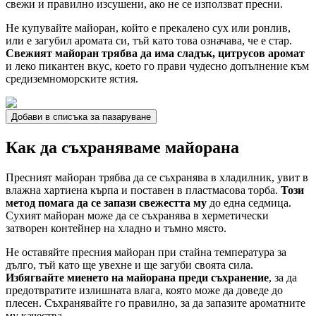
свежи и правилно изсушени, ако не се използват пресни.
Не купувайте майоран, който е прекалено сух или ронлив,
или е загубил аромата си, тъй като това означава, че е стар.
Свежият майоран трябва да има сладък, цитрусов аромат
и леко пикантен вкус, което го прави чудесно допълнение към
средиземноморските ястия.
Добави в списъка за пазаруване
Как да съхраняваме майорана
Пресният майоран трябва да се съхранява в хладилник, увит в
влажна хартиена кърпа и поставен в пластмасова торба.
Този
метод помага да се запази свежестта му
до една седмица.
Сухият майоран може да се съхранява в херметически
затворен контейнер на хладно и тъмно място.
Не оставяйте пресния майоран при стайна температура за
дълго, тъй като ще увехне и ще загуби своята сила.
Избягвайте миенето на майорана преди съхранение
, за да
предотвратите излишната влага, която може да доведе до
плесен. Съхранявайте го правилно, за да запазите ароматните
му качества.