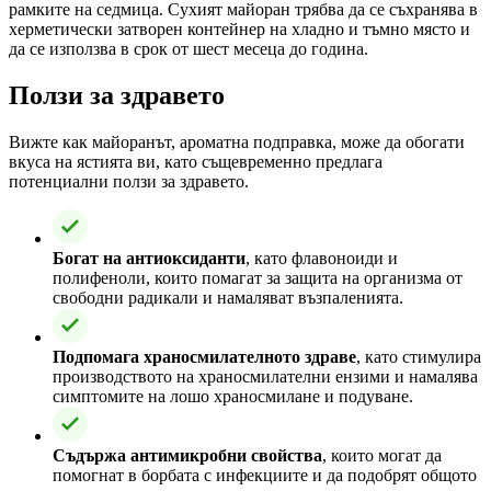
рамките на седмица. Сухият майоран трябва да се съхранява в
херметически затворен контейнер на хладно и тъмно място и
да се използва в срок от шест месеца до година.
Ползи за здравето
Вижте как майоранът, ароматна подправка, може да обогати
вкуса на ястията ви, като същевременно предлага
потенциални ползи за здравето.
Богат на антиоксиданти
, като флавоноиди и
полифеноли, които помагат за защита на организма от
свободни радикали и намаляват възпаленията.
Подпомага храносмилателното здраве
, като стимулира
производството на храносмилателни ензими и намалява
симптомите на лошо храносмилане и подуване.
Съдържа антимикробни свойства
, които могат да
помогнат в борбата с инфекциите и да подобрят общото