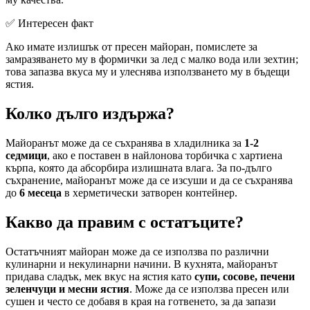
✅ Интересен факт
Ако имате излишък от пресен майоран, помислете за
замразяването му в формички за лед с малко вода или зехтин;
това запазва вкуса му и улеснява използването му в бъдещи
ястия.
Колко дълго издържа?
Майоранът може да се съхранява в хладилника за
1-2
седмици
, ако е поставен в найлонова торбичка с хартиена
кърпа, която да абсорбира излишната влага. За по-дълго
съхранение, майоранът може да се изсуши и да се съхранява
до
6 месеца
в херметически затворен контейнер.
Какво да правим с остатъците?
Остатъчният майоран може да се използва по различни
кулинарни и некулинарни начини. В кухнята, майоранът
придава сладък, мек вкус на ястия като
супи, сосове, печени
зеленчуци и месни ястия
. Може да се използва пресен или
сушен и често се добавя в края на готвенето, за да запази