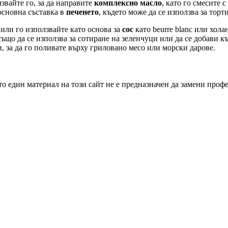
звайте го, за да направите
комплексно масло
, като го смесите 
основна съставка в
печенето
, където може да се използва за тор
 или го използвайте като основа за
сос
като beurre blanc или хола
ъщо да се използва за сотиране на зеленчуци или да се добави 
и, за да го поливате върху гриловано месо или морски дарове.
о един материал на този сайт не е предназначен да замени проф