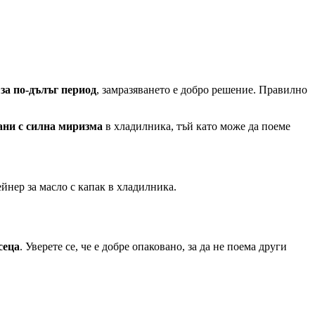
за по-дълъг период
, замразяването е добро решение. Правилно
ани с силна миризма
в хладилника, тъй като може да поеме
йнер за масло с капак в хладилника.
сеца
. Уверете се, че е добре опаковано, за да не поема други