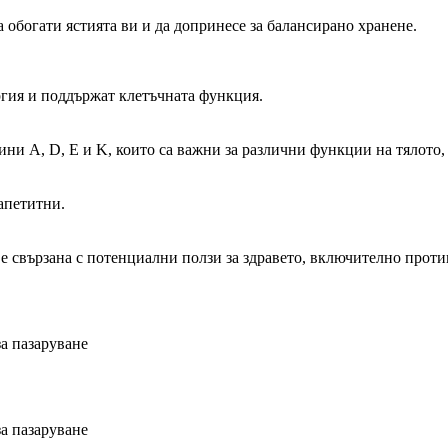
 обогати ястията ви и да допринесе за балансирано хранене.
ргия и поддържат клетъчната функция.
мини A, D, E и K, които са важни за различни функции на тялото
апетитни.
о е свързана с потенциални ползи за здравето, включително прот
а пазаруване
а пазаруване