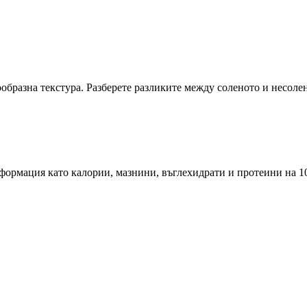
ообразна текстура. Разберете разликите между соленото и несоле
ормация като калории, мазнини, въглехидрати и протеини на 10