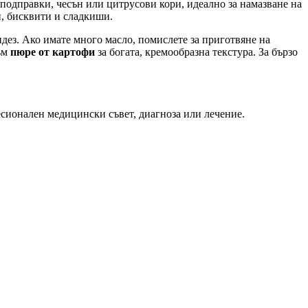
с подправки, чесън или цитрусови кори, идеално за намазване на
ти, бисквити и сладкиши.
ндез. Ако имате много масло, помислете за приготвяне на
към
пюре от картофи
за богата, кремообразна текстура. За бързо
есионален медицински съвет, диагноза или лечение.