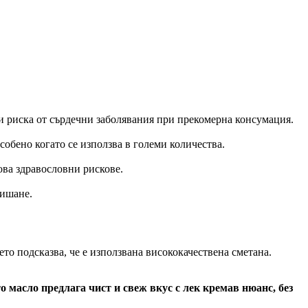
чи риска от сърдечни заболявания при прекомерна консумация.
особено когато се използва в големи количества.
ова здравословни рискове.
дишане.
то подсказва, че е използвана висококачествена сметана.
о масло предлага чист и свеж вкус с лек кремав нюанс, без