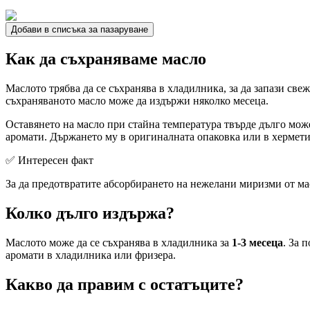
Добави в списъка за пазаруване
Как да съхраняваме масло
Маслото трябва да се съхранява в хладилника, за да запази све
съхраняваното масло може да издържи няколко месеца.
Оставянето на масло при стайна температура твърде дълго може
аромати. Държането му в оригиналната опаковка или в херметич
✅ Интересен факт
За да предотвратите абсорбирането на нежелани миризми от мас
Колко дълго издържа?
Маслото може да се съхранява в хладилника за
1-3 месеца
. За 
аромати в хладилника или фризера.
Какво да правим с остатъците?