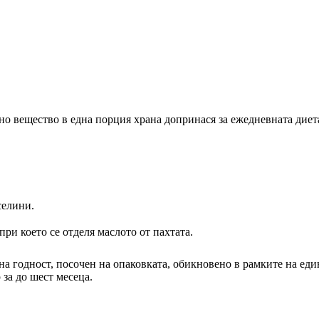
о вещество в една порция храна допринася за ежедневната диета
селини.
при което се отделя маслото от пахтата.
а годност, посочен на опаковката, обикновено в рамките на един 
за до шест месеца.