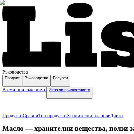
Ръководства
Продукт
Ръководства
Ресурси
Вземи приложението
Изтегли приложението
Продукти
Сравни
Топ продукти
Хранителни планове
Диети
Масло — хранителни вещества, ползи за