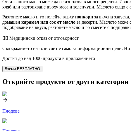
Остатъчното масло може да се използва в много рецепти. Изпол
хляб или разтопяване върху меса и зеленчуци. Маслото също е 
Разтопете масло и го полейте върху
попкорн
за вкусна закуска,
домашен
карамел или сос от масло
за десерти. Маслото може с
подобряване на вкуса, разтопете масло и го смесете с подправк
👨‍⚕️️ Медицински отказ от отговорност
Съдържанието на този сайт е само за информационни цели. Нит
Достъп до над 1000 продукта в приложението
Вземи БЕЗПЛАТНО
Открийте продукти от други категории
Плодове
Плодове