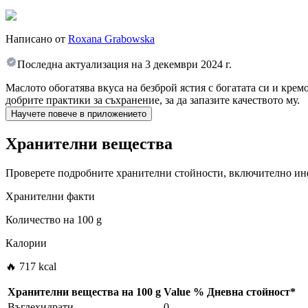
Написано от
Roxana Grabowska
Последна актуализация на
3 декември 2024 г.
Маслото обогатява вкуса на безброй ястия с богатата си и крем
добрите практики за съхранение, за да запазите качеството му.
Научете повече в приложението
Хранителни вещества
Проверете подробните хранителни стойности, включително инф
Хранителни факти
Количество на
100 g
Калории
🔥 717 kcal
Хранителни вещества на
100 g
Value
%
Дневна стойност
*
Въглехидрати
0
-