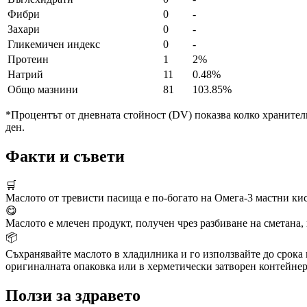
Фибри
0
-
Захари
0
-
Гликемичен индекс
0
-
Протеин
1
2%
Натрий
11
0.48%
Общо мазнини
81
103.85%
*Процентът от дневната стойност (DV) показва колко хранителн
ден.
Факти и съвети
🛒
Маслото от тревисти пасища е по-богато на Омега-3 мастни ки
😋
Маслото е млечен продукт, получен чрез разбиване на сметана, 
📦
Съхранявайте маслото в хладилника и го използвайте до срока н
оригиналната опаковка или в херметически затворен контейнер 
Ползи за здравето