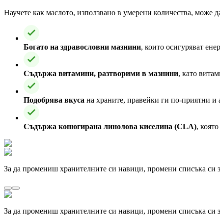
Научете как маслото, използвано в умерени количества, може да
Богато на здравословни мазнини
, които осигуряват ене
Съдържа витамини, разтворими в мазнини
, като вита
Подобрява вкуса
на храните, правейки ги по-приятни и 
Съдържа конюгирана линолова киселина (CLA)
, коят
За да промениш хранителните си навици, промени списъка си з
За да промениш хранителните си навици, промени списъка си з