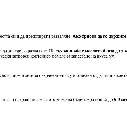
жестта си и да предотврати разваляне.
Ако трябва да го държите 
 да доведе до разваляне.
Не съхранявайте маслото близо до хр
ески затворен контейнер помага за запазване на вкуса му.
лото, помислете за съхранението му в отделен отдел или в конте
по-дълго съхранение, маслото може да бъде замразено за до
6-9 ме