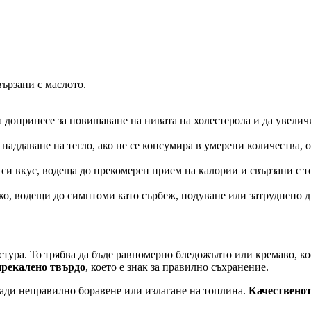
ързани с маслото.
да допринесе за повишаване на нивата на холестерола и да увели
о наддаване на тегло, ако не се консумира в умерени количества, 
си вкус, водеща до прекомерен прием на калории и свързани с т
яко, водещи до симптоми като сърбеж, подуване или затруднено 
тура. То трябва да бъде равномерно бледожълто или кремаво, кое
прекалено твърдо
, което е знак за правилно съхранение.
ради неправилно боравене или излагане на топлина.
Качественот