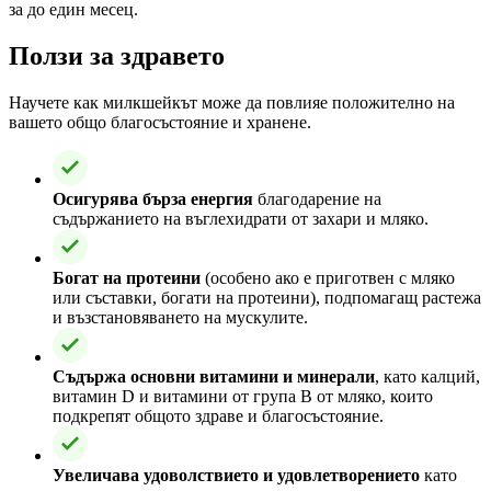
за до един месец.
Ползи за здравето
Научете как милкшейкът може да повлияе положително на
вашето общо благосъстояние и хранене.
Осигурява бърза енергия
благодарение на
съдържанието на въглехидрати от захари и мляко.
Богат на протеини
(особено ако е приготвен с мляко
или съставки, богати на протеини), подпомагащ растежа
и възстановяването на мускулите.
Съдържа основни витамини и минерали
, като калций,
витамин D и витамини от група B от мляко, които
подкрепят общото здраве и благосъстояние.
Увеличава удоволствието и удовлетворението
като