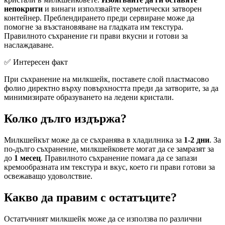
непокрити
и винаги използвайте херметически затворен
контейнер. Преблендирането преди сервиране може да
помогне за възстановяване на гладката им текстура.
Правилното съхранение ги прави вкусни и готови за
наслаждаване.
✅ Интересен факт
При съхранение на милкшейк, поставете слой пластмасово
фолио директно върху повърхността преди да затворите, за да
минимизирате образуването на ледени кристали.
Колко дълго издържа?
Милкшейкът може да се съхранява в хладилника за
1-2 дни
. За
по-дълго съхранение, милкшейковете могат да се замразят за
до
1 месец
. Правилното съхранение помага да се запази
кремообразната им текстура и вкус, което ги прави готови за
освежаващо удоволствие.
Какво да правим с остатъците?
Остатъчният милкшейк може да се използва по различни