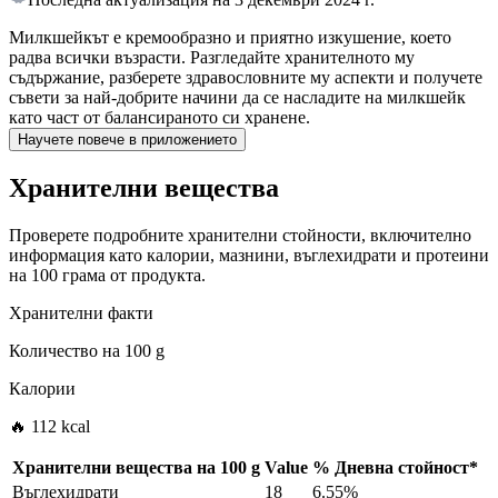
Милкшейкът е кремообразно и приятно изкушение, което
радва всички възрасти. Разгледайте хранителното му
съдържание, разберете здравословните му аспекти и получете
съвети за най-добрите начини да се насладите на милкшейк
като част от балансираното си хранене.
Научете повече в приложението
Хранителни вещества
Проверете подробните хранителни стойности, включително
информация като калории, мазнини, въглехидрати и протеини
на 100 грама от продукта.
Хранителни факти
Количество на
100 g
Калории
🔥 112 kcal
Хранителни вещества на
100 g
Value
%
Дневна стойност
*
Въглехидрати
18
6.55%