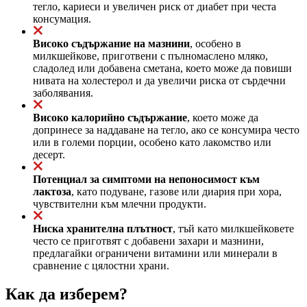
тегло, кариеси и увеличен риск от диабет при честа
консумация.
Високо съдържание на мазнини
, особено в
милкшейкове, приготвени с пълномаслено мляко,
сладолед или добавена сметана, което може да повиши
нивата на холестерол и да увеличи риска от сърдечни
заболявания.
Високо калорийно съдържание
, което може да
допринесе за наддаване на тегло, ако се консумира често
или в големи порции, особено като лакомство или
десерт.
Потенциал за симптоми на непоносимост към
лактоза
, като подуване, газове или диария при хора,
чувствителни към млечни продукти.
Ниска хранителна плътност
, тъй като милкшейковете
често се приготвят с добавени захари и мазнини,
предлагайки ограничени витамини или минерали в
сравнение с цялостни храни.
Как да изберем?