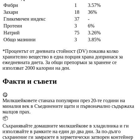
Фибри
1
3.57%
Захари
18
36%
Гликемичен индекс
37
-
Протеин
3
6%
Натрий
75
3.26%
Общо мазнини
3
3.85%
*Процентът от дневната стойност (DV) показва колко
хранително вещество в една порция храна допринася за
ежедневната диета. За общи препоръки за хранене се
използват 2000 калории на ден.
Факти и съвети
😋
Милкшейковете станаха популярни през 20-те години на
миналия век в Съединените щати и първоначално съдържаха
малцов прах.
📦
Съхранявайте домашните милкшейкове в хладилника и ги
използвайте в рамките на един до два дни. За по-дълго
съхранение ги замразете в херметически затворен контейнер