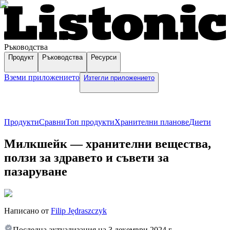
Ръководства
Продукт
Ръководства
Ресурси
Вземи приложението
Изтегли приложението
Продукти
Сравни
Топ продукти
Хранителни планове
Диети
Милкшейк — хранителни вещества,
ползи за здравето и съвети за
пазаруване
Написано от
Filip Jędraszczyk
Последна актуализация на
3 декември 2024 г.