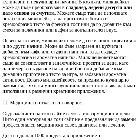
кулинарни и некулинарни начини. В кухнята, милкшейкът
може да бъде преобразуван в
сладолед, ледени десерти или
като основа за смутита
. Можете също така да използвате
остатъчния милкшейк, за да приготвите богато и
кремообразно тесто за френски тост или да го добавите към
смеси за палачинки или вафли за допълнителен вкус.
Освен за готвене, милкшейкът може да се използва креативно
и по други начини. Може да бъде замразен на кубчета и
добавен към кафе или студени напитки, за да създаде
кремообразна и ароматна напитка. Милкшейковете могат
също да се използват в занаятчийски проекти за деца, като
например за създаване на ядливи бои или добавяне към
домашно приготвено тесто за игра, за забавна и ароматна
активност. Докато милкшейковете са предимно кулинарно
лакомство, тяхната многофункционалност позволява да бъдат
използвани в различни креативни приложения.
👨‍⚕️️ Медицински отказ от отговорност
Съдържанието на този сайт е само за информационни цели.
Нито един материал на този сайт не е предназначен да замени
професионален медицински съвет, диагноза или лечение.
Достъп до над 1000 продукта в приложението