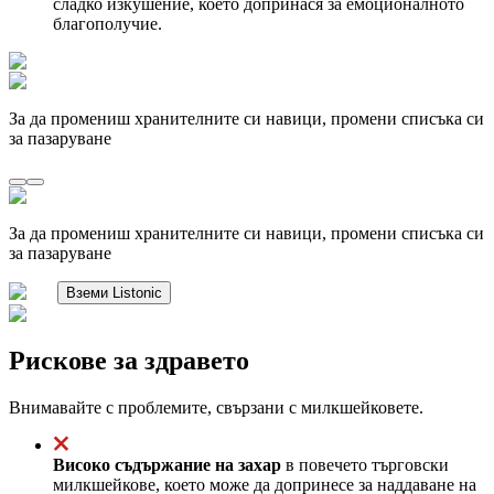
сладко изкушение, което допринася за емоционалното
благополучие.
За да промениш хранителните си навици, промени списъка си
за пазаруване
За да промениш хранителните си навици, промени списъка си
за пазаруване
Вземи Listonic
Рискове за здравето
Внимавайте с проблемите, свързани с милкшейковете.
Високо съдържание на захар
в повечето търговски
милкшейкове, което може да допринесе за наддаване на