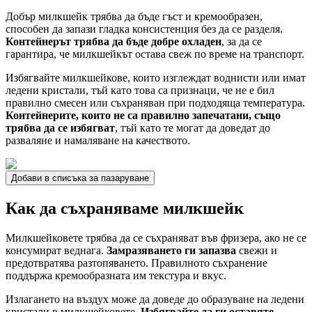
Добър милкшейк трябва да бъде гъст и кремообразен,
способен да запази гладка консистенция без да се разделя.
Контейнерът трябва да бъде добре охладен
, за да се
гарантира, че милкшейкът остава свеж по време на транспорт.
Избягвайте милкшейкове, които изглеждат воднисти или имат
ледени кристали, тъй като това са признаци, че не е бил
правилно смесен или съхраняван при подходяща температура.
Контейнерите, които не са правилно запечатани, също
трябва да се избягват
, тъй като те могат да доведат до
разваляне и намаляване на качеството.
Добави в списъка за пазаруване
Как да съхраняваме милкшейк
Милкшейковете трябва да се съхраняват във фризера, ако не се
консумират веднага.
Замразяването ги запазва
свежи и
предотвратява разтопяването. Правилното съхранение
поддържа кремообразната им текстура и вкус.
Излагането на въздух може да доведе до образуване на ледени
кристали в милкшейковете.
Избягвайте да ги оставяте