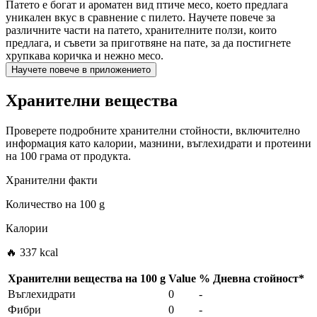
Патето е богат и ароматен вид птиче месо, което предлага
уникален вкус в сравнение с пилето. Научете повече за
различните части на патето, хранителните ползи, които
предлага, и съвети за приготвяне на пате, за да постигнете
хрупкава коричка и нежно месо.
Научете повече в приложението
Хранителни вещества
Проверете подробните хранителни стойности, включително
информация като калории, мазнини, въглехидрати и протеини
на 100 грама от продукта.
Хранителни факти
Количество на
100 g
Калории
🔥 337 kcal
Хранителни вещества на
100 g
Value
%
Дневна стойност
*
Въглехидрати
0
-
Фибри
0
-