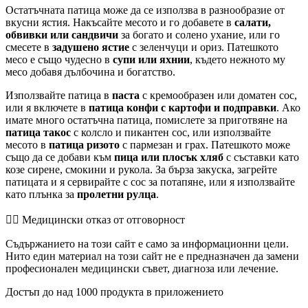
Остатъчната патица може да се използва в разнообразие от
вкусни ястия. Накъсайте месото и го добавете в
салати,
обвивки или сандвичи
за богато и солено ухание, или го
смесете в
задушено ястие
с зеленчуци и ориз. Патешкото
месо е също чудесно в
супи или яхнии
, където нежното му
месо добавя дълбочина и богатство.
Използвайте патица в
паста
с кремообразен или доматен сос,
или я включете в
патица конфи с картофи и подправки
. Ако
имате много остатъчна патица, помислете за приготвяне на
патица такос
с колсло и пикантен сос, или използвайте
месото в
патица ризото
с пармезан и грах. Патешкото може
също да се добави към
пица или плосък хляб
с съставки като
козе сирене, смокини и рукола. За бърза закуска, загрейте
патицата и я сервирайте с сос за потапяне, или я използвайте
като плънка за
пролетни рулца
.
👨‍⚕️️ Медицински отказ от отговорност
Съдържанието на този сайт е само за информационни цели.
Нито един материал на този сайт не е предназначен да замени
професионален медицински съвет, диагноза или лечение.
Достъп до над 1000 продукта в приложението