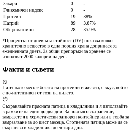
Захари
0
-
Гликемичен индекс
0
-
Протеин
19
38%
Натрий
89
3.87%
Общо мазнини
28
35.9%
*Процентът от дневната стойност (DV) показва колко
хранително вещество в една порция храна допринася за
ежедневната диета. За общи препоръки за хранене се
използват 2000 калории на ден.
Факти и съвети
😋
Патешкото месо е богато на протеини и желязо, с вкус, който
е по-интензивен от този на пилето.
📦
Съхранявайте прясната патица в хладилника и я използвайте
в рамките на един до два дни. За по-дълго съхранение,
замразете я в херметически затворен контейнер или в торба за
замразяване за до шест месеца. Сготвената патица може да се
съхранява в хладилника до четири дни.