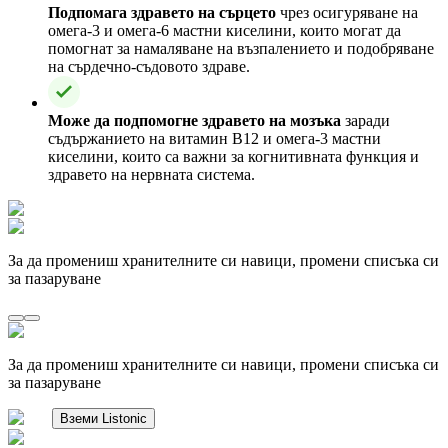
Подпомага здравето на сърцето
чрез осигуряване на
омега-3 и омега-6 мастни киселини, които могат да
помогнат за намаляване на възпалението и подобряване
на сърдечно-съдовото здраве.
Може да подпомогне здравето на мозъка
заради
съдържанието на витамин B12 и омега-3 мастни
киселини, които са важни за когнитивната функция и
здравето на нервната система.
За да промениш хранителните си навици, промени списъка си
за пазаруване
За да промениш хранителните си навици, промени списъка си
за пазаруване
Вземи Listonic