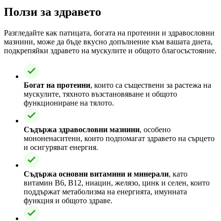
Ползи за здравето
Разгледайте как патицата, богата на протеини и здравословни
мазнини, може да бъде вкусно допълнение към вашата диета,
подкрепяйки здравето на мускулите и общото благосъстояние.
Богат на протеини
, които са съществени за растежа на
мускулите, тяхното възстановяване и общото
функциониране на тялото.
Съдържа здравословни мазнини
, особено
мононенаситени, които подпомагат здравето на сърцето
и осигуряват енергия.
Съдържа основни витамини и минерали
, като
витамин B6, B12, ниацин, желязо, цинк и селен, които
поддържат метаболизма на енергията, имунната
функция и общото здраве.