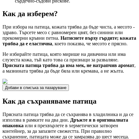
сърдечно-съдови рискове.
Как да изберем?
При избора на патица, кожата трябва да бъде чиста, а месото -
здраво. Търсете месо с равномерен цвят, без синини или
прекомерни кръвни петна.
Натиснете върху гърдите; кожата
трябва да е еластична
, което показва, че месото е прясно.
Не избирайте патица, която мирише на дивачина или има
слузеста кожа, тъй като това са признаци за разваляне.
Прясната патица трябва да има мек, не натрапчив аромат
,
а мазнината трябва да бъде бяла или кремава, а не жълта.
Добави в списъка за пазаруване
Как да съхраняваме патица
Прясната патица трябва да се съхранява в хладилника и да се
използва в рамките на два дни.
Дръжте я в оригиналната
опаковка
или я прехвърлете в херметически затворен
контейнер, за да запазите свежестта. При правилно
съхранение, патицата може да се замразява до шест месеца.