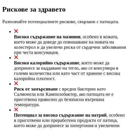
Рискове за здравето
Разпознайте потенциалните рискове, свързани с патицата.
Високо съдържание на мазнини
, особено в кожата,
което може да доведе до повишаване на нивата на
холестерол и да увеличи риска от сърдечни заболявания
при честа консумация.
Високо калорийно съдържание
, което може да
допринесе за наддаване на тегло, ако се консумира в
големи количества или като част от хранене с висока
калорийна плътност.
Риск от замърсяване
с вредни бактерии като
Салмонела или Кампилобактер, ако патицата не е
приготвена правилно до безопасна вътрешна
температура.
Потенциал за високо съдържание на натрий
, особено
в приготвени или преработени продукти от патица,
което може да допринесе за хипертония и увеличени