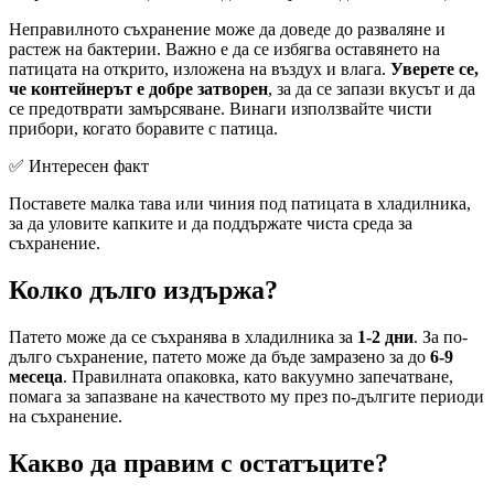
Неправилното съхранение може да доведе до разваляне и
растеж на бактерии. Важно е да се избягва оставянето на
патицата на открито, изложена на въздух и влага.
Уверете се,
че контейнерът е добре затворен
, за да се запази вкусът и да
се предотврати замърсяване. Винаги използвайте чисти
прибори, когато боравите с патица.
✅ Интересен факт
Поставете малка тава или чиния под патицата в хладилника,
за да уловите капките и да поддържате чиста среда за
съхранение.
Колко дълго издържа?
Патето може да се съхранява в хладилника за
1-2 дни
. За по-
дълго съхранение, патето може да бъде замразено за до
6-9
месеца
. Правилната опаковка, като вакуумно запечатване,
помага за запазване на качеството му през по-дългите периоди
на съхранение.
Какво да правим с остатъците?