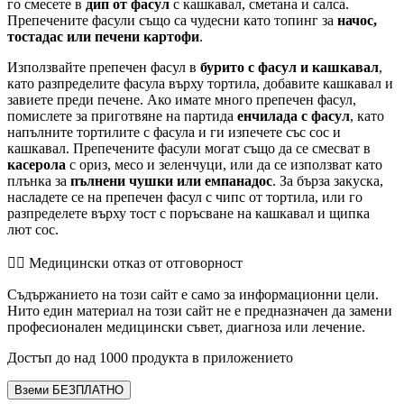
го смесете в
дип от фасул
с кашкавал, сметана и салса.
Препечените фасули също са чудесни като топинг за
начос,
тостадас или печени картофи
.
Използвайте препечен фасул в
бурито с фасул и кашкавал
,
като разпределите фасула върху тортила, добавите кашкавал и
завиете преди печене. Ако имате много препечен фасул,
помислете за приготвяне на партида
енчилада с фасул
, като
напълните тортилите с фасула и ги изпечете със сос и
кашкавал. Препечените фасули могат също да се смесват в
касерола
с ориз, месо и зеленчуци, или да се използват като
плънка за
пълнени чушки или емпанадос
. За бърза закуска,
насладете се на препечен фасул с чипс от тортила, или го
разпределете върху тост с поръсване на кашкавал и щипка
лют сос.
👨‍⚕️️ Медицински отказ от отговорност
Съдържанието на този сайт е само за информационни цели.
Нито един материал на този сайт не е предназначен да замени
професионален медицински съвет, диагноза или лечение.
Достъп до над 1000 продукта в приложението
Вземи БЕЗПЛАТНО