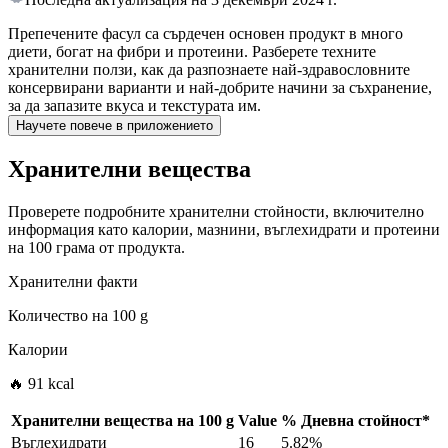
Препечените фасул са сърдечен основен продукт в много
диети, богат на фибри и протеини. Разберете техните
хранителни ползи, как да разпознаете най-здравословните
консервирани варианти и най-добрите начини за съхранение,
за да запазите вкуса и текстурата им.
Научете повече в приложението
Хранителни вещества
Проверете подробните хранителни стойности, включително
информация като калории, мазнини, въглехидрати и протеини
на 100 грама от продукта.
Хранителни факти
Количество на
100 g
Калории
🔥 91 kcal
Хранителни вещества на
100 g
Value
%
Дневна стойност
*
Въглехидрати
16
5.82%