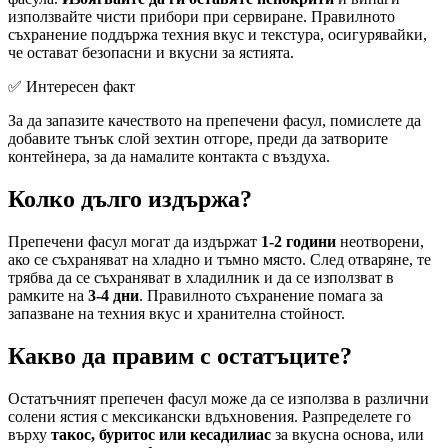
използвайте чисти прибори при сервиране. Правилното
съхранение поддържа техния вкус и текстура, осигурявайки,
че остават безопасни и вкусни за ястията.
✅ Интересен факт
За да запазите качеството на препечени фасул, помислете да
добавите тънък слой зехтин отгоре, преди да затворите
контейнера, за да намалите контакта с въздуха.
Колко дълго издържа?
Препечени фасул могат да издържат
1-2 години
неотворени,
ако се съхраняват на хладно и тъмно място. След отваряне, те
трябва да се съхраняват в хладилник и да се използват в
рамките на
3-4 дни
. Правилното съхранение помага за
запазване на техния вкус и хранителна стойност.
Какво да правим с остатъците?
Остатъчният препечен фасул може да се използва в различни
солени ястия с мексикански вдъхновения. Разпределете го
върху
такос, буритос или кесадилиас
за вкусна основа, или