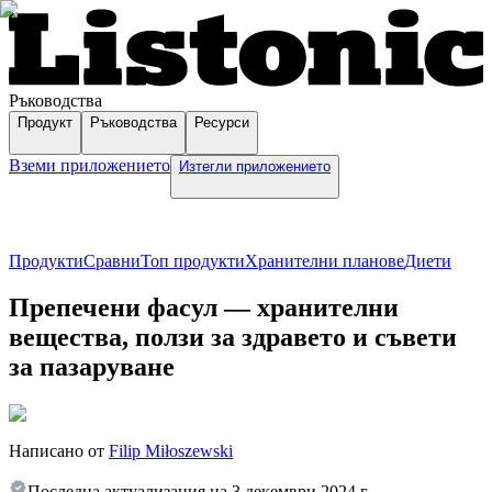
Ръководства
Продукт
Ръководства
Ресурси
Вземи приложението
Изтегли приложението
Продукти
Сравни
Топ продукти
Хранителни планове
Диети
Препечени фасул — хранителни
вещества, ползи за здравето и съвети
за пазаруване
Написано от
Filip Miłoszewski
Последна актуализация на
3 декември 2024 г.