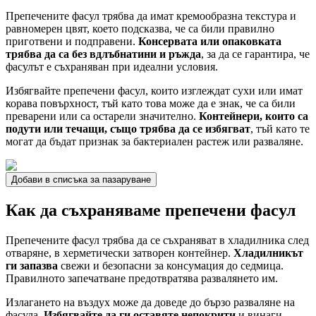
Препечените фасул трябва да имат кремообразна текстура и
равномерен цвят, което подсказва, че са били правилно
приготвени и подправени.
Консервата или опаковката
трябва да са без вдлъбнатини и ръжда
, за да се гарантира, че
фасулът е съхраняван при идеални условия.
Избягвайте препечени фасул, които изглеждат сухи или имат
корава повърхност, тъй като това може да е знак, че са били
преварени или са остарели значително.
Контейнери, които са
подути или течащи, също трябва да се избягват
, тъй като те
могат да бъдат признак за бактериален растеж или разваляне.
Добави в списъка за пазаруване
Как да съхраняваме препечени фасул
Препечените фасул трябва да се съхраняват в хладилника след
отваряне, в херметически затворен контейнер.
Хладилникът
ги запазва
свежи и безопасни за консумация до седмица.
Правилното запечатване предотвратява развалянето им.
Излагането на въздух може да доведе до бързо разваляне на
фасула.
Избягвайте да ги оставяте непокрити
и винаги