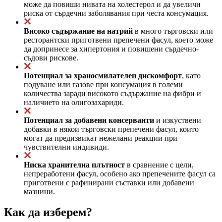
може да повиши нивата на холестерол и да увеличи
риска от сърдечни заболявания при честа консумация.
Високо съдържание на натрий
в много търговски или
ресторантски приготвени препечени фасул, което може
да допринесе за хипертония и повишени сърдечно-
съдови рискове.
Потенциал за храносмилателен дискомфорт
, като
подуване или газове при консумация в големи
количества заради високото съдържание на фибри и
наличието на олигозахариди.
Потенциал за добавени консерванти
и изкуствени
добавки в някои търговски препечени фасул, които
могат да предизвикат нежелани реакции при
чувствителни индивиди.
Ниска хранителна плътност
в сравнение с цели,
непреработени фасул, особено ако препечените фасул са
приготвени с рафинирани съставки или добавени
мазнини.
Как да изберем?