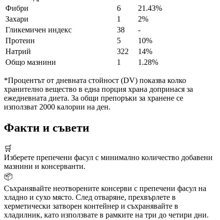
Фибри
6
21.43%
Захари
1
2%
Гликемичен индекс
38
-
Протеин
5
10%
Натрий
322
14%
Общо мазнини
1
1.28%
*Процентът от дневната стойност (DV) показва колко
хранително вещество в една порция храна допринася за
ежедневната диета. За общи препоръки за хранене се
използват 2000 калории на ден.
Факти и съвети
🛒
Изберете препечени фасул с минимално количество добавени
мазнини и консерванти.
📦
Съхранявайте неотворените консерви с препечени фасул на
хладно и сухо място. След отваряне, прехвърлете в
херметически затворен контейнер и съхранявайте в
хладилник, като използвате в рамките на три до четири дни.