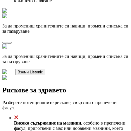
кръвното налягане.
За да промениш хранителните си навици, промени списъка си
за пазаруване
За да промениш хранителните си навици, промени списъка си
за пазаруване
Вземи Listonic
Рискове за здравето
Разберете потенциалните рискове, свързани с препечени
фасул.
Високо съдържание на мазнини
, особено в препечени
фасул, приготвени с мас или добавени мазнини, което