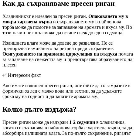
Как да съхраняваме пресен риган
Хладилникът е идеален за пресен риган.
Опаковането му в
мокра хартиена кърпа
и съхраняването му в найлонова
торба може да помогне за запазване на аромата и вкуса му. По
този начин риганът може да остане свеж до една седмица
Излишната влага може да доведе до разваляне. Не се
препоръчва измиването на ригана преди съхранение.
Осигуряването на правилна циркулация на въздуха
помага
за запазване на свежестта му и предотвратява образуването на
плесен
✅ Интересен факт
Ако имате излишен пресен риган, опитайте да го замразите в
формички за лед с малко вода или зехтин, за да удължите
срока му на годност и да запазите аромата му.
Колко дълго издържа?
Пресен риган може да издържи
1-2 седмици
в хладилника,
когато се съхранява в найлонова торба с хартиена кърпа, за да
абсорбира излишната влага. За по-дълго съхранение, риганът