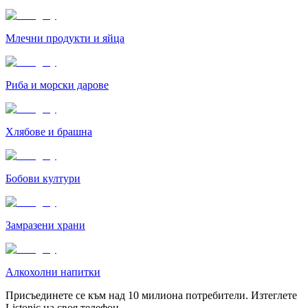
Млечни продукти и яйца
Риба и морски дарове
Хлябове и брашна
Бобови култури
Замразени храни
Алкохолни напитки
Присъединете се към над 10 милиона потребители. Изтеглете
Listonic на своя телефон.