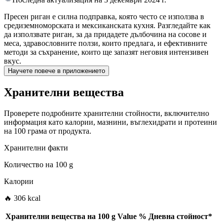
Пресен риган е силна подправка, която често се използва в
средиземноморската и мексиканската кухня. Разгледайте как
да използвате риган, за да придадете дълбочина на сосове и
меса, здравословните ползи, които предлага, и ефективните
методи за съхранение, които ще запазят неговия интензивен
вкус.
Научете повече в приложението
Хранителни вещества
Проверете подробните хранителни стойности, включително
информация като калории, мазнини, въглехидрати и протеини
на 100 грама от продукта.
Хранителни факти
Количество на
100 g
Калории
🔥 306 kcal
Хранителни вещества на
100 g
Value
%
Дневна стойност
*