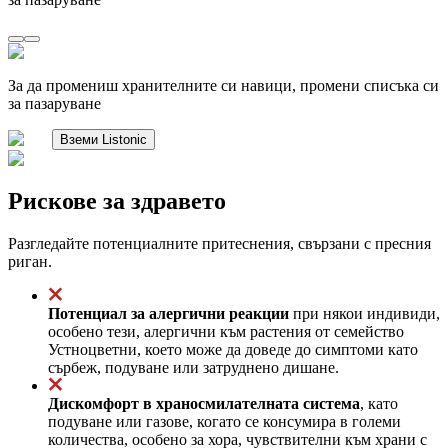
За да промениш хранителните си навици, промени списъка си
за пазаруване
Вземи Listonic
Рискове за здравето
Разгледайте потенциалните притеснения, свързани с пресния
риган.
Потенциал за алергични реакции
при някои индивиди,
особено тези, алергични към растения от семейство
Устноцветни, което може да доведе до симптоми като
сърбеж, подуване или затруднено дишане.
Дискомфорт в храносмилателната система
, като
подуване или газове, когато се консумира в големи
количества, особено за хора, чувствителни към храни с