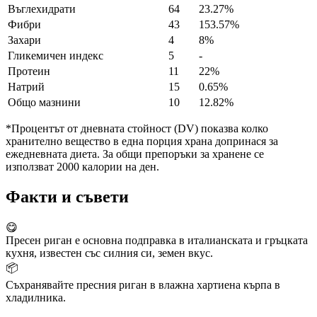
Въглехидрати
64
23.27%
Фибри
43
153.57%
Захари
4
8%
Гликемичен индекс
5
-
Протеин
11
22%
Натрий
15
0.65%
Общо мазнини
10
12.82%
*Процентът от дневната стойност (DV) показва колко
хранително вещество в една порция храна допринася за
ежедневната диета. За общи препоръки за хранене се
използват 2000 калории на ден.
Факти и съвети
😋
Пресен риган е основна подправка в италианската и гръцката
кухня, известен със силния си, земен вкус.
📦
Съхранявайте пресния риган в влажна хартиена кърпа в
хладилника.