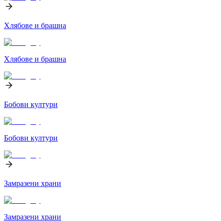
Хлябове и брашна
Хлябове и брашна
Бобови култури
Бобови култури
Замразени храни
Замразени храни