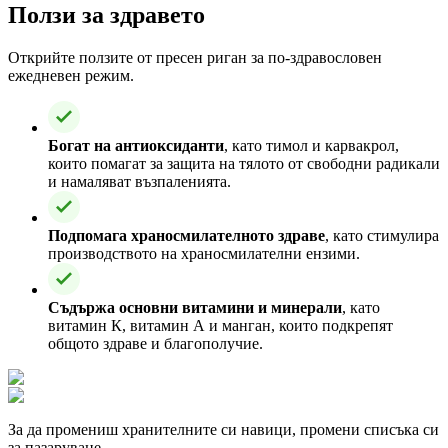
Ползи за здравето
Открийте ползите от пресен риган за по-здравословен
ежедневен режим.
Богат на антиоксиданти
, като тимол и карвакрол,
които помагат за защита на тялото от свободни радикали
и намаляват възпаленията.
Подпомага храносмилателното здраве
, като стимулира
производството на храносмилателни ензими.
Съдържа основни витамини и минерали
, като
витамин К, витамин А и манган, които подкрепят
общото здраве и благополучие.
За да промениш хранителните си навици, промени списъка си
за пазаруване