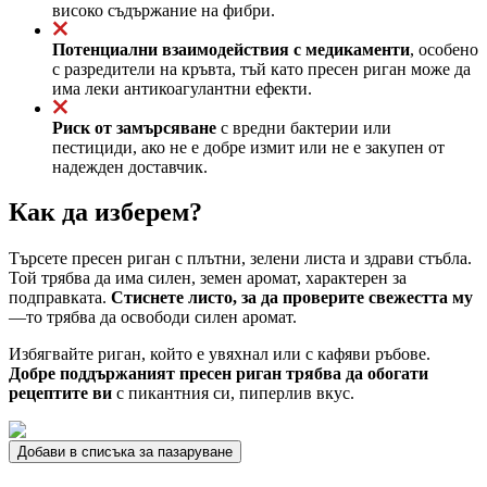
високо съдържание на фибри.
Потенциални взаимодействия с медикаменти
, особено
с разредители на кръвта, тъй като пресен риган може да
има леки антикоагулантни ефекти.
Риск от замърсяване
с вредни бактерии или
пестициди, ако не е добре измит или не е закупен от
надежден доставчик.
Как да изберем?
Търсете пресен риган с плътни, зелени листа и здрави стъбла.
Той трябва да има силен, земен аромат, характерен за
подправката.
Стиснете листо, за да проверите свежестта му
—то трябва да освободи силен аромат.
Избягвайте риган, който е увяхнал или с кафяви ръбове.
Добре поддържаният пресен риган трябва да обогати
рецептите ви
с пикантния си, пиперлив вкус.
Добави в списъка за пазаруване