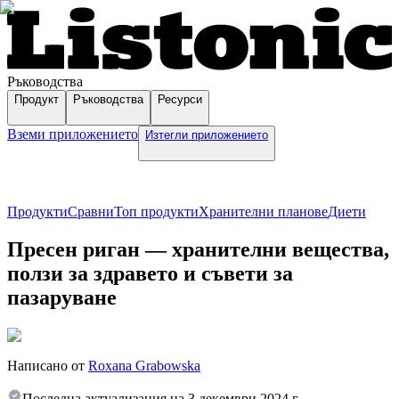
Ръководства
Продукт
Ръководства
Ресурси
Вземи приложението
Изтегли приложението
Продукти
Сравни
Топ продукти
Хранителни планове
Диети
Пресен риган — хранителни вещества,
ползи за здравето и съвети за
пазаруване
Написано от
Roxana Grabowska
Последна актуализация на
3 декември 2024 г.