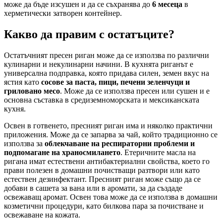
може да бъде изсушен и да се съхранява до
6 месеца
в
херметически затворен контейнер.
Какво да правим с остатъците?
Остатъчният пресен риган може да се използва по различни
кулинарни и некулинарни начини. В кухнята риганът е
универсална подправка, която придава силен, земен вкус на
ястия като
сосове за паста, пици, печени зеленчуци и
гриловано месо
. Може да се използва пресен или сушен и е
основна съставка в средиземноморската и мексиканската
кухня.
Освен в готвенето, пресният риган има и няколко практични
приложения. Може да се запарва за чай, който традиционно се
използва за
облекчаване на респираторни проблеми и
подпомагане на храносмилането
. Етеричните масла на
ригана имат естествени антибактериални свойства, което го
прави полезен в домашни почистващи разтвори или като
естествен дезинфектант. Пресният риган може също да се
добави в сашета за вана или в аромати, за да създаде
освежаващ аромат. Освен това може да се използва в домашни
козметични процедури, като билкова пара за почистване и
освежаване на кожата.