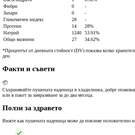
Фибри
0
-
Захари
0
-
Гликемичен индекс
28
-
Протеин
14
28%
Натрий
1240
53.91%
Общо мазнини
27
34.62%
*Процентът от дневната стойност (DV) показва колко хранителн
ден.
Факти и съвети
📦
Съхранявайте пушената наденица в хладилника, добре опакована
или в пакет за замразяване за до два месеца.
Ползи за здравето
Вижте как пушената наденица може да повлияе положително на