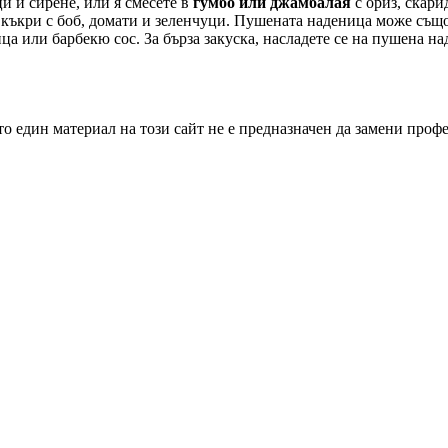
и и сирене, или я смесете в
гумбо или джамбалая
с ориз, скар
да къкри с боб, домати и зеленчуци. Пушената наденица може същ
ца или барбекю сос. За бърза закуска, насладете се на пушена н
о един материал на този сайт не е предназначен да замени проф