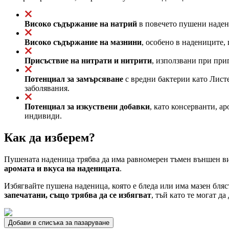
Високо съдържание на натрий
в повечето пушени надени
Високо съдържание на мазнини
, особено в надениците,
Присъствие на нитрати и нитрити
, използвани при при
Потенциал за замърсяване
с вредни бактерии като Листе
заболявания.
Потенциал за изкуствени добавки
, като консерванти, 
индивиди.
Как да изберем?
Пушената наденица трябва да има равномерен тъмен външен вид,
аромата и вкуса на наденицата
.
Избягвайте пушена наденица, която е бледа или има мазен бляс
запечатани, също трябва да се избягват
, тъй като те могат д
Добави в списъка за пазаруване