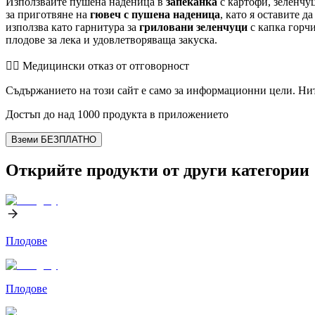
Използвайте пушена наденица в
запеканка
с картофи, зеленчуц
за приготвяне на
гювеч с пушена наденица
, като я оставите 
използва като гарнитура за
гриловани зеленчуци
с капка горчи
плодове за лека и удовлетворяваща закуска.
👨‍⚕️️ Медицински отказ от отговорност
Съдържанието на този сайт е само за информационни цели. Нит
Достъп до над 1000 продукта в приложението
Вземи БЕЗПЛАТНО
Открийте продукти от други категории
Плодове
Плодове