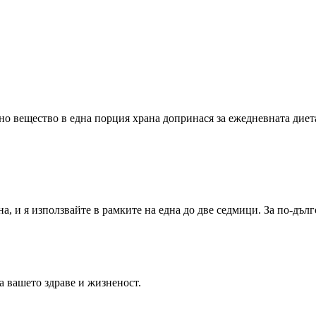
о вещество в една порция храна допринася за ежедневната диета
, и я използвайте в рамките на една до две седмици. За по-дълг
 вашето здраве и жизненост.