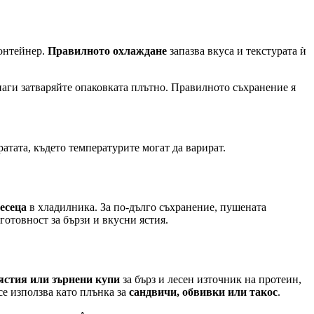
контейнер.
Правилното охлаждане
запазва вкуса и текстурата ѝ
аги затваряйте опаковката плътно. Правилното съхранение я
атата, където температурите могат да варират.
месеца
в хладилника. За по-дълго съхранение, пушената
готовност за бързи и вкусни ястия.
ястия или зърнени купи
за бърз и лесен източник на протеин,
се използва като плънка за
сандвичи, обвивки или такос
.