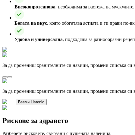
Високопротеинова
, необходима за растежа на мускулите
Богата на вкус
, която обогатява ястията и ги прави по-в
Удобна и универсална
, подходяща за разнообразни рецеп
За да промениш хранителните си навици, промени списъка си з
За да промениш хранителните си навици, промени списъка си з
Вземи Listonic
Рискове за здравето
Разберете рисковете, свързани с пушената наденица.