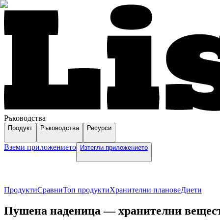
Ръководства
Продукт
Ръководства
Ресурси
Вземи приложението
Изтегли приложението
Продукти
Сравни
Топ продукти
Хранителни планове
Диети
Пушена наденица — хранителни вещества