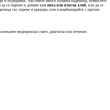
иди и подправки. Ако имате много пушена наденица, помислете
о да се нареже и добави към
пита или плосък хляб
, или да се
аденица със сирене и крекери, или я комбинирайте с пресни
есионален медицински съвет, диагноза или лечение.