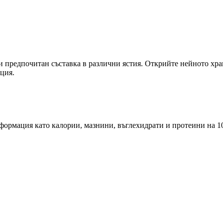
ви предпочитан съставка в различни ястия. Открийте нейното хр
ация.
ормация като калории, мазнини, въглехидрати и протеини на 10