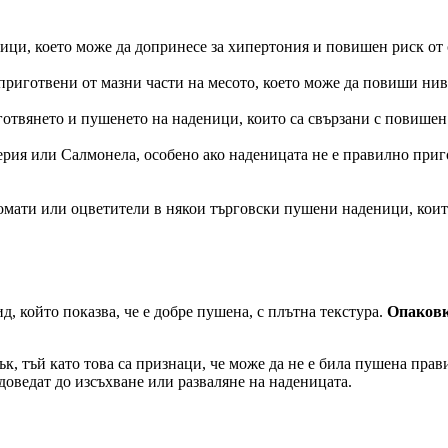
ци, което може да допринесе за хипертония и повишен риск от 
 приготвени от мазни части на месото, което може да повиши нив
готвянето и пушенето на наденици, които са свързани с повишен 
рия или Салмонела, особено ако наденицата не е правилно приг
аромати или оцветители в някои търговски пушени наденици, кои
 който показва, че е добре пушена, с плътна текстура.
Опаковка
ък, тъй като това са признаци, че може да не е била пушена пра
а доведат до изсъхване или разваляне на наденицата.