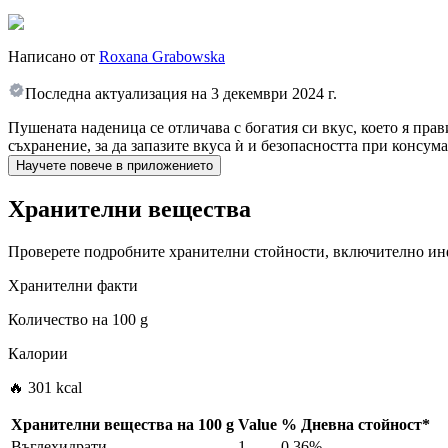
Написано от
Roxana Grabowska
Последна актуализация на
3 декември 2024 г.
Пушената наденица се отличава с богатия си вкус, което я пра
съхранение, за да запазите вкуса ѝ и безопасността при консум
Научете повече в приложението
Хранителни вещества
Проверете подробните хранителни стойности, включително инф
Хранителни факти
Количество на
100 g
Калории
🔥 301 kcal
Хранителни вещества на
100 g
Value
%
Дневна стойност
*
Въглехидрати
1
0.36%