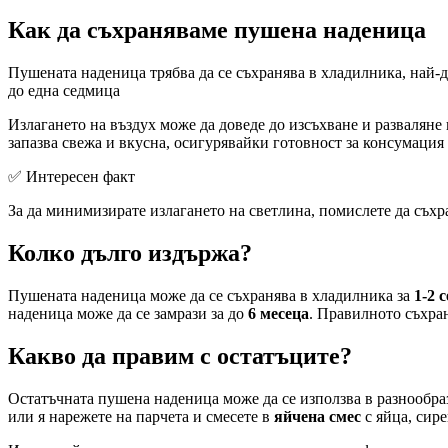
Как да съхраняваме пушена наденица
Пушената наденица трябва да се съхранява в хладилника, най-
до една седмица
Излагането на въздух може да доведе до изсъхване и разваляне
запазва свежа и вкусна, осигурявайки готовност за консумация
✅ Интересен факт
За да минимизирате излагането на светлина, помислете да съхра
Колко дълго издържа?
Пушената наденица може да се съхранява в хладилника за
1-2 
наденица може да се замрази за до
6 месеца
. Правилното съхран
Какво да правим с остатъците?
Остатъчната пушена наденица може да се използва в разнообраз
или я нарежете на парчета и смесете в
яйчена смес
с яйца, сире