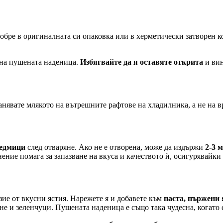
добре в оригиналната си опаковка или в херметически затворен 
 на пушената наденица.
Избягвайте да я оставяте открита
и вин
нявате млякото на вътрешните рафтове на хладилника, а не на вр
седмици
след отваряне. Ако не е отворена, може да издържи
2-3 
ение помага за запазване на вкуса и качеството ѝ, осигурявайки 
ие от вкусни ястия. Нарежете я и добавете към
паста, пържени 
не и зеленчуци. Пушената наденица е също така чудесна, когато 