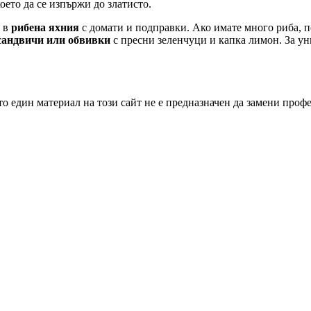
оето да се изпържи до златисто.
е в
рибена яхния
с домати и подправки. Ако имате много риба, 
сандвичи или обвивки
с пресни зеленчуци и капка лимон. За ун
о един материал на този сайт не е предназначен да замени проф