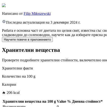
Написано от
Filip Miłoszewski
Последна актуализация на
3 декември 2024 г.
Рибата е основна част от диетата по целия свят, известна със 
сладководни до соленоводни, научете как да избирате прясна ри
Научете повече в приложението
Хранителни вещества
Проверете подробните хранителни стойности, включително инф
Хранителни факти
Количество на
100 g
Калории
🔥 206 kcal
Хранителни вещества на
100 g
Value
%
Дневна стойност
*
Въглехидрати
0
-