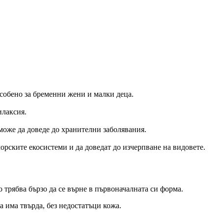
особено за бременни жени и малки деца.
илаксия.
 може да доведе до хранителни заболявания.
орските екосистеми и да доведат до изчерпване на видовете.
то трябва бързо да се върне в първоначалната си форма.
а има твърда, без недостатъци кожа.