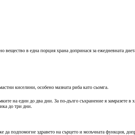
о вещество в една порция храна допринася за ежедневната диета
мастни киселини, особено мазната риба като сьомга.
ките на един до два дни. За по-дълго съхранение я замразете в х
ика до три дни.
оже да подпомогне здравето на сърцето и мозъчната функция, до