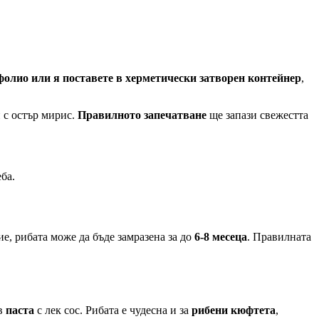
фолио или я поставете в херметически затворен контейнер
,
и с остър мирис.
Правилното запечатване
ще запази свежестта
еба.
ие, рибата може да бъде замразена за до
6-8 месеца
. Правилната
 в
паста
с лек сос. Рибата е чудесна и за
рибени кюфтета
,