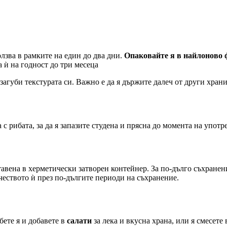
олзва в рамките на един до два дни.
Опаковайте я в найлоново 
а ѝ на годност до три месеца
 загуби текстурата си. Важно е да я държите далеч от други хран
 с рибата, за да я запазите студена и прясна до момента на употр
ставена в херметически затворен контейнер. За по-дълго съхранен
ачеството ѝ през по-дългите периоди на съхранение.
бете я и добавете в
салати
за лека и вкусна храна, или я смесете