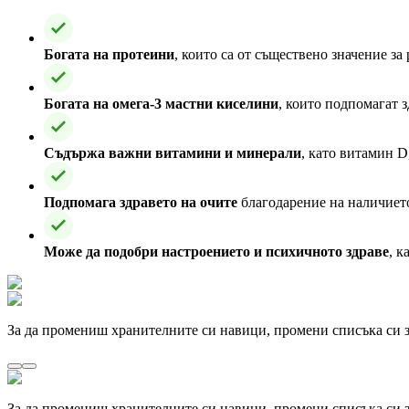
Богата на протеини
, които са от съществено значение з
Богата на омега-3 мастни киселини
, които подпомагат 
Съдържа важни витамини и минерали
, като витамин D
Подпомага здравето на очите
благодарение на наличието
Може да подобри настроението и психичното здраве
, к
За да промениш хранителните си навици, промени списъка си з
За да промениш хранителните си навици, промени списъка си з