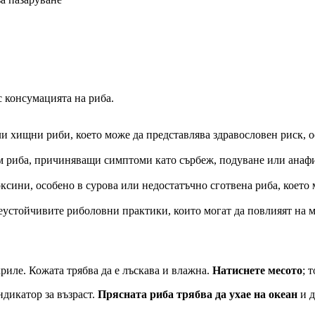
 консумацията на риба.
ли хищни риби, което може да представлява здравословен риск, 
м риба, причиняващи симптоми като сърбеж, подуване или анаф
ксини, особено в сурова или недостатъчно сготвена риба, което
неустойчивите риболовни практики, които могат да повлияят на м
риле. Кожата трябва да е лъскава и влажна.
Натиснете месото
; 
ндикатор за възраст.
Прясната риба трябва да ухае на океан
и д