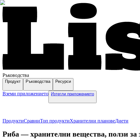
Ръководства
Продукт
Ръководства
Ресурси
Вземи приложението
Изтегли приложението
Продукти
Сравни
Топ продукти
Хранителни планове
Диети
Риба — хранителни вещества, ползи за 