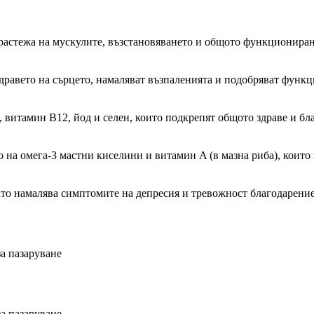
а растежа на мускулите, възстановяването и общото функциониран
здравето на сърцето, намаляват възпаленията и подобряват функц
, витамин B12, йод и селен, които подкрепят общото здраве и бл
 на омега-3 мастни киселини и витамин A (в мазна риба), които 
ато намалява симптомите на депресия и тревожност благодарение
а пазаруване
а пазаруване