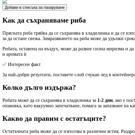
Добави в списъка за пазаруване
Как да съхраняваме риба
Прясната риба трябва да се съхранява в хладилника и да се изп
за да остане свежа. Замразяването на риба може да удължи срок
Рибата, оставена на въздух, може да развие силна миризма и да
и аромата ѝ
✅ Интересен факт
За най-добри резултати, поставете слой счукан лед в контейнера
Колко дълго издържа?
Рибата може да се съхранява в хладилника за
1-2 дни
, ако е по
опаковка, като вакуумно запечатване, помага за запазване на к
Какво да правим с остатъците?
Остатъчната риба може да се използва в различни ястия. Раздро