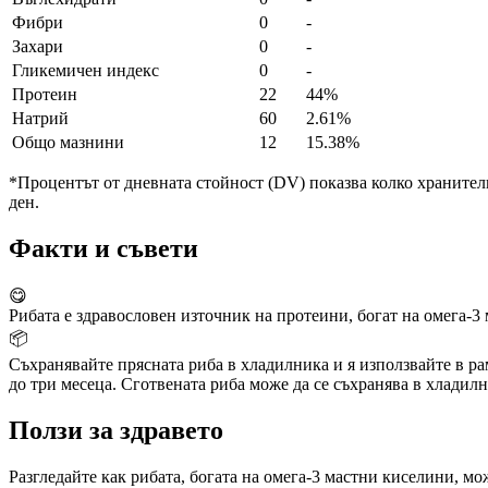
Фибри
0
-
Захари
0
-
Гликемичен индекс
0
-
Протеин
22
44%
Натрий
60
2.61%
Общо мазнини
12
15.38%
*Процентът от дневната стойност (DV) показва колко хранителн
ден.
Факти и съвети
😋
Рибата е здравословен източник на протеини, богат на омега-3 
📦
Съхранявайте прясната риба в хладилника и я използвайте в рам
до три месеца. Сготвената риба може да се съхранява в хладилн
Ползи за здравето
Разгледайте как рибата, богата на омега-3 мастни киселини, м