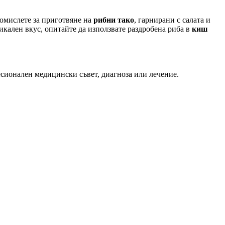
помислете за приготвяне на
рибни тако
, гарнирани с салата и
икален вкус, опитайте да използвате раздробена риба в
киш
есионален медицински съвет, диагноза или лечение.