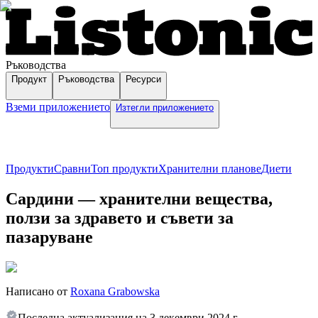
Ръководства
Продукт
Ръководства
Ресурси
Вземи приложението
Изтегли приложението
Продукти
Сравни
Топ продукти
Хранителни планове
Диети
Сардини — хранителни вещества,
ползи за здравето и съвети за
пазаруване
Написано от
Roxana Grabowska
Последна актуализация на
3 декември 2024 г.