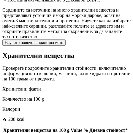
Сардините са източник на много хранителни вещества и
представляват устойчив избор на морски дарове, богат на
омега-3 мастни киселини и протеини. Научете как да избирате
най-свежите сардини, разгледайте ползите за здравето им и
открийте правилните методи за съхранение, за да запазите
тяхното качество.
Научете повече в приложението
Хранителни вещества
Проверете подробните хранителни стойности, включително
информация като калории, мазнини, въглехидрати и протеини
на 100 грама от продукта.
Хранителни факти
Количество на
100 g
Калории
🔥 208 kcal
Хранителни вещества на
100 g
Value
%
Дневна стойност
*