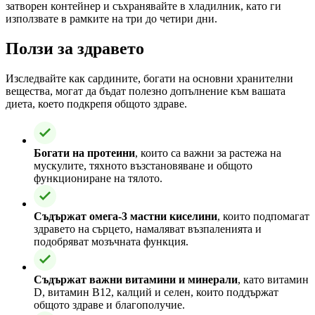
затворен контейнер и съхранявайте в хладилник, като ги
използвате в рамките на три до четири дни.
Ползи за здравето
Изследвайте как сардините, богати на основни хранителни
вещества, могат да бъдат полезно допълнение към вашата
диета, което подкрепя общото здраве.
Богати на протеини
, които са важни за растежа на
мускулите, тяхното възстановяване и общото
функциониране на тялото.
Съдържат омега-3 мастни киселини
, които подпомагат
здравето на сърцето, намаляват възпаленията и
подобряват мозъчната функция.
Съдържат важни витамини и минерали
, като витамин
D, витамин B12, калций и селен, които поддържат
общото здраве и благополучие.