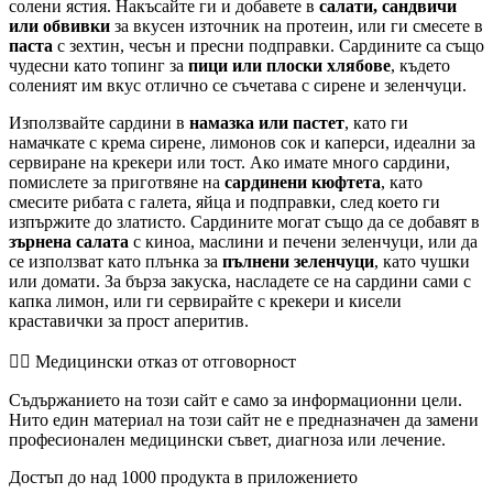
солени ястия. Накъсайте ги и добавете в
салати, сандвичи
или обвивки
за вкусен източник на протеин, или ги смесете в
паста
с зехтин, чесън и пресни подправки. Сардините са също
чудесни като топинг за
пици или плоски хлябове
, където
соленият им вкус отлично се съчетава с сирене и зеленчуци.
Използвайте сардини в
намазка или пастет
, като ги
намачкате с крема сирене, лимонов сок и каперси, идеални за
сервиране на крекери или тост. Ако имате много сардини,
помислете за приготвяне на
сардинени кюфтета
, като
смесите рибата с галета, яйца и подправки, след което ги
изпържите до златисто. Сардините могат също да се добавят в
зърнена салата
с киноа, маслини и печени зеленчуци, или да
се използват като плънка за
пълнени зеленчуци
, като чушки
или домати. За бърза закуска, насладете се на сардини сами с
капка лимон, или ги сервирайте с крекери и кисели
краставички за прост аперитив.
👨‍⚕️️ Медицински отказ от отговорност
Съдържанието на този сайт е само за информационни цели.
Нито един материал на този сайт не е предназначен да замени
професионален медицински съвет, диагноза или лечение.
Достъп до над 1000 продукта в приложението