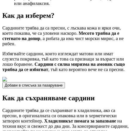
или анафилаксия.
Как да изберем?
Сардините трябва да са пресни, с лъскава кожа и ярки очи,
което показва, че са уловени наскоро.
Месото трябва да е
стегнато на допир
, а рибата да има чист морски мирис, а не
рибен.
Избягвайте сардини, които изглеждат матови или имат
слузеста покривка, тъй като това са признаци за възраст или
лошо боравене.
Сардини с силна миризма на амоняк също
трябва да се избягват
, тъй като вероятно вече не са пресни.
Добави в списъка за пазаруване
Как да съхраняваме сардини
Сардините трябва да се съхраняват в хладилника, ако са
пресни, в оригиналната си опаковка или в херметически
затворен контейнер.
Хладилникът помага за запазване
на
техния вкус и свежест до два дни. За консервираните сардини,