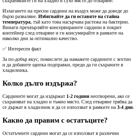
съхранявайте ги на хладно и сухо място до отваряне.
Излагането на пресни сардини на въздух може да доведе до
бързо разваляне.
Избягвайте да ги оставяте на стайна
температура
, тъй като това насърчава растежа на бактерии.
Винаги прехвърляйте консервираните сардини в покрит
контейнер след отваряне и ги консумирайте в рамките на
няколко дни за оптимално качество.
✅ Интересен факт
За по-добър вкус, помислете да намажете сардините с зехтин
и да добавите щипка подправки, преди да ги съхраните в
хладилника.
Колко дълго издържа?
Сардините могат да издържат
1-2 години
неотворени, ако се
съхраняват на хладно и тъмно място. След отваряне трябва да
се държат в хладилник и да се използват в рамките на
3-4 дни
.
Какво да правим с остатъците?
Остатъчните сардини могат да се използват в различни