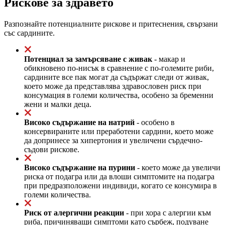
Рискове за здравето
Разпознайте потенциалните рискове и притеснения, свързани
със сардините.
Потенциал за замърсяване с живак
- макар и
обикновено по-нисък в сравнение с по-големите риби,
сардините все пак могат да съдържат следи от живак,
което може да представлява здравословен риск при
консумация в големи количества, особено за бременни
жени и малки деца.
Високо съдържание на натрий
- особено в
консервираните или преработени сардини, което може
да допринесе за хипертония и увеличени сърдечно-
съдови рискове.
Високо съдържание на пурини
- което може да увеличи
риска от подагра или да влоши симптомите на подагра
при предразположени индивиди, когато се консумира в
големи количества.
Риск от алергични реакции
- при хора с алергии към
риба, причиняващи симптоми като сърбеж, подуване