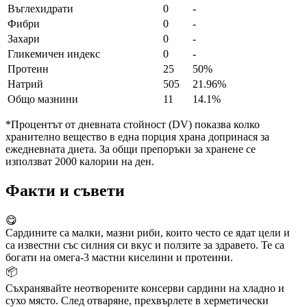
Въглехидрати
0
-
Фибри
0
-
Захари
0
-
Гликемичен индекс
0
-
Протеин
25
50%
Натрий
505
21.96%
Общо мазнини
11
14.1%
*Процентът от дневната стойност (DV) показва колко
хранително вещество в една порция храна допринася за
ежедневната диета. За общи препоръки за хранене се
използват 2000 калории на ден.
Факти и съвети
😋
Сардините са малки, мазни риби, които често се ядат цели и
са известни със силния си вкус и ползите за здравето. Те са
богати на омега-3 мастни киселини и протеини.
📦
Съхранявайте неотворените консерви сардини на хладно и
сухо място. След отваряне, прехвърлете в херметически