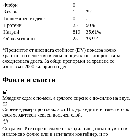
Фибри
0
-
Захари
1
2%
Гликемичен индекс
0
-
Протеин
25
50%
Натрий
819
35.61%
Общо мазнини
28
35.9%
*Процентът от дневната стойност (DV) показва колко
хранително вещество в една порция храна допринася за
ежедневната диета. За общи препоръки за хранене се
използват 2000 калории на ден.
Факти и съвети
🛒
Младият едам е по-мек, а зрялото сирене е по-силно на вкус.
😋
Сирене едамер произхожда от Нидерландия и е известно със
своя характерен червен восъчен слой.
📦
Съхранявайте сирене едамер в хладилника, плътно увито в
найлоново фолио или в запечатан контейнер, и го