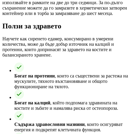
използвайте в рамките на две до три седмици. За по-дълго
съхранение можете да го замразите в херметически затворен
контейнер или в торба за замразяване до шест месеца.
Ползи за здравето
Научете как сиренето едамер, консумирано в умерени
количества, може да бъде добър източник на калций и
протеини, които допринасят за здравето на костите и
балансираното хранене.
Богат на протеини
, които са съществени за растежа на
мускулите, тяхното възстановяване и общото
функциониране на тялото.
Богат на калций
, който подпомага здравината на
костите и зъбите и намалява риска от остеопороза.
Съдържа здравословни мазнини
, които осигуряват
енергия и подкрепят клетъчната функция.