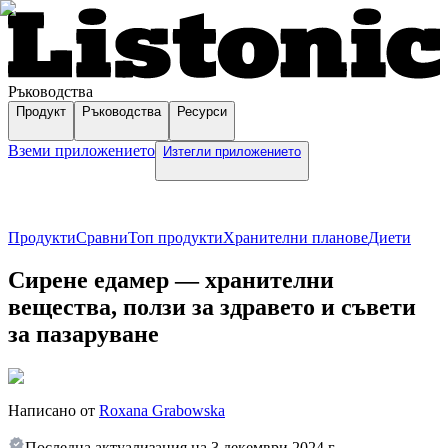
Ръководства
Продукт
Ръководства
Ресурси
Вземи приложението
Изтегли приложението
Продукти
Сравни
Топ продукти
Хранителни планове
Диети
Сирене едамер — хранителни
вещества, ползи за здравето и съвети
за пазаруване
Написано от
Roxana Grabowska
Последна актуализация на
3 декември 2024 г.