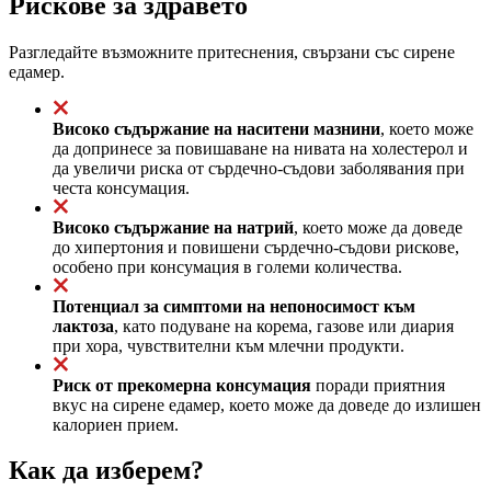
Рискове за здравето
Разгледайте възможните притеснения, свързани със сирене
едамер.
Високо съдържание на наситени мазнини
, което може
да допринесе за повишаване на нивата на холестерол и
да увеличи риска от сърдечно-съдови заболявания при
честа консумация.
Високо съдържание на натрий
, което може да доведе
до хипертония и повишени сърдечно-съдови рискове,
особено при консумация в големи количества.
Потенциал за симптоми на непоносимост към
лактоза
, като подуване на корема, газове или диария
при хора, чувствителни към млечни продукти.
Риск от прекомерна консумация
поради приятния
вкус на сирене едамер, което може да доведе до излишен
калориен прием.
Как да изберем?