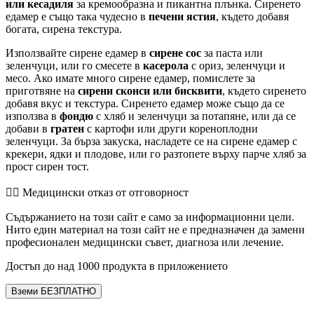
или кесадиля
за кремообразна и пикантна плънка. Сиренето
едамер е също така чудесно в
печени ястия
, където добавя
богата, сирена текстура.
Използвайте сирене едамер в
сирене сос
за паста или
зеленчуци, или го смесете в
касерола
с ориз, зеленчуци и
месо. Ако имате много сирене едамер, помислете за
приготвяне на
сирени сконси или бисквити
, където сиренето
добавя вкус и текстура. Сиренето едамер може също да се
използва в
фондю
с хляб и зеленчуци за потапяне, или да се
добави в
гратен
с картофи или други кореноплодни
зеленчуци. За бърза закуска, насладете се на сирене едамер с
крекери, ядки и плодове, или го разтопете върху парче хляб за
прост сирен тост.
👨‍⚕️️ Медицински отказ от отговорност
Съдържанието на този сайт е само за информационни цели.
Нито един материал на този сайт не е предназначен да замени
професионален медицински съвет, диагноза или лечение.
Достъп до над 1000 продукта в приложението
Вземи БЕЗПЛАТНО