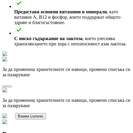
Предоставя основни витамини и минерали
, като
витамин А, В12 и фосфор, които поддържат общото
здраве и благосъстояние.
С ниско съдържание на лактоза
, което улеснява
храносмилането при хора с непоносимост към лактоза.
За да промениш хранителните си навици, промени списъка си
за пазаруване
За да промениш хранителните си навици, промени списъка си
за пазаруване
Вземи Listonic