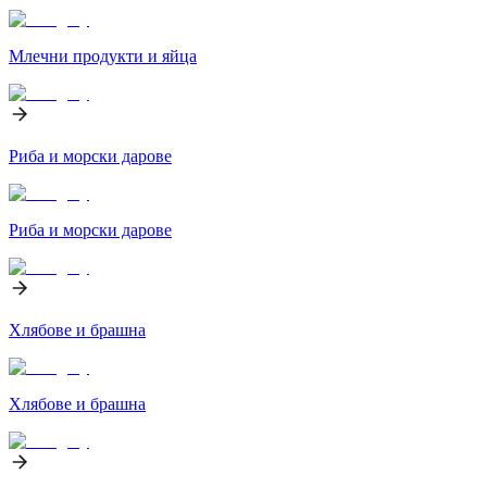
Млечни продукти и яйца
Риба и морски дарове
Риба и морски дарове
Хлябове и брашна
Хлябове и брашна