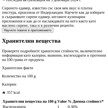
Сиренето едамер, известно със своя мек вкус и плътна
текстура, произлиза от Нидерландия. Научете как да избирате
и съхранявате сирене едамер, неговите кулинарни
приложения и как да се наслаждавате на него както като
маслено сирене, така и в различни рецепти.
Научете повече в приложението
Хранителни вещества
Проверете подробните хранителни стойности, включително
информация като калории, мазнини, въглехидрати и протеини
на 100 грама от продукта.
Хранителни факти
Количество на
100 g
Калории
🔥 357 kcal
Хранителни вещества на
100 g
Value
%
Дневна стойност
*
Въглехидрати
1
0.36%