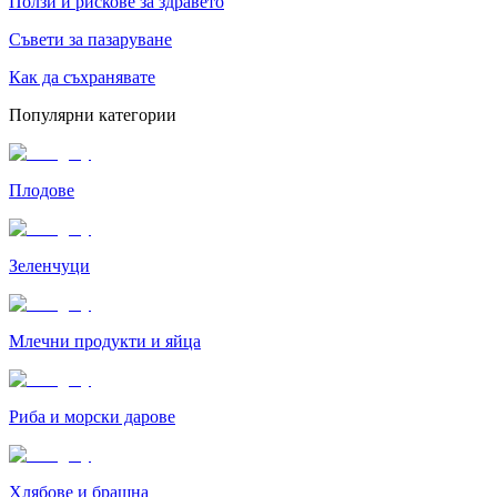
Ползи и рискове за здравето
Съвети за пазаруване
Как да съхранявате
Популярни категории
Плодове
Зеленчуци
Млечни продукти и яйца
Риба и морски дарове
Хлябове и брашна