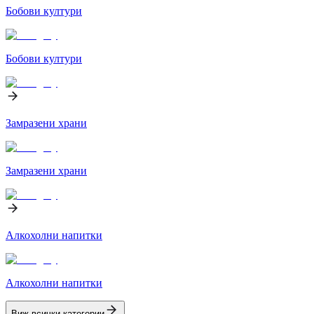
Бобови култури
Бобови култури
Замразени храни
Замразени храни
Алкохолни напитки
Алкохолни напитки
Виж всички категории