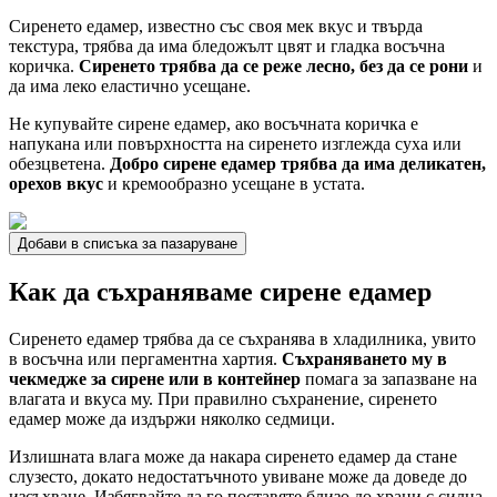
Сиренето едамер, известно със своя мек вкус и твърда
текстура, трябва да има бледожълт цвят и гладка восъчна
коричка.
Сиренето трябва да се реже лесно, без да се рони
и
да има леко еластично усещане.
Не купувайте сирене едамер, ако восъчната коричка е
напукана или повърхността на сиренето изглежда суха или
обезцветена.
Добро сирене едамер трябва да има деликатен,
орехов вкус
и кремообразно усещане в устата.
Добави в списъка за пазаруване
Как да съхраняваме сирене едамер
Сиренето едамер трябва да се съхранява в хладилника, увито
в восъчна или пергаментна хартия.
Съхраняването му в
чекмедже за сирене или в контейнер
помага за запазване на
влагата и вкуса му. При правилно съхранение, сиренето
едамер може да издържи няколко седмици.
Излишната влага може да накара сиренето едамер да стане
слузесто, докато недостатъчното увиване може да доведе до
изсъхване. Избягвайте да го поставяте близо до храни с силна