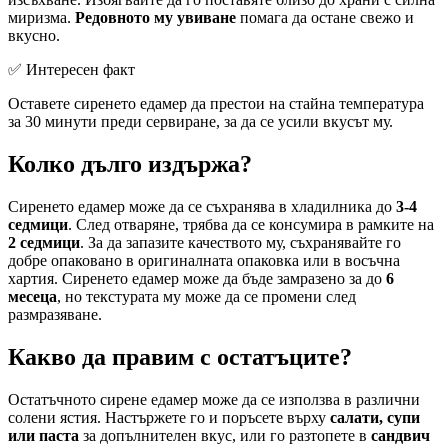
миризма.
Редовното му увиване
помага да остане свежо и
вкусно.
✅ Интересен факт
Оставете сиренето едамер да престои на стайна температура
за 30 минути преди сервиране, за да се усили вкусът му.
Колко дълго издържа?
Сиренето едамер може да се съхранява в хладилника до
3-4
седмици
. След отваряне, трябва да се консумира в рамките на
2 седмици
. За да запазите качеството му, съхранявайте го
добре опаковано в оригиналната опаковка или в восъчна
хартия. Сиренето едамер може да бъде замразено за до
6
месеца
, но текстурата му може да се промени след
размразяване.
Какво да правим с остатъците?
Остатъчното сирене едамер може да се използва в различни
солени ястия. Настържете го и поръсете върху
салати, супи
или паста
за допълнителен вкус, или го разтопете в
сандвич