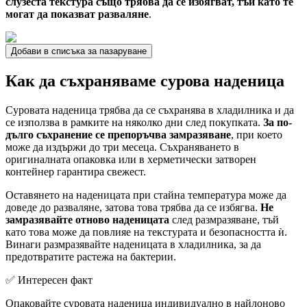
слузеста текстура също трябва да се избягват, тъй като те
могат да показват разваляне
.
Добави в списъка за пазаруване
Как да съхраняваме сурова наденица
Суровата наденица трябва да се съхранява в хладилника и да
се използва в рамките на няколко дни след покупката.
За по-
дълго съхранение се препоръчва замразяване
, при което
може да издържи до три месеца. Съхраняването в
оригиналната опаковка или в херметически затворен
контейнер гарантира свежест.
Оставянето на наденицата при стайна температура може да
доведе до разваляне, затова това трябва да се избягва.
Не
замразявайте отново наденицата
след размразяване, тъй
като това може да повлияе на текстурата и безопасността ѝ.
Винаги размразявайте наденицата в хладилника, за да
предотвратите растежа на бактерии.
✅ Интересен факт
Опаковайте суровата наденица индивидуално в найлоново