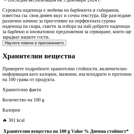
Суровата наденица е любима на барбекюта и събирания,
известна със своя димен вкус и сочна текстура. Ще разгледаме
различни начини за приготвяне на перфектната сурова
наденица на скара, съвети за избора на най-добрите наденици
за барбекю и иновативни предложения за сервиране, които ще
зарадват вашите гости.
Научете повече в приложението
Хранителни вещества
Проверете подробните хранителни стойности, включително
информация като калории, мазнини, въглехидрати и протеини
на 100 грама от продукта.
Хранителни факти
Количество на
100 g
Калории
🔥 301 kcal
Хранителни вещества на
100 g
Value
%
Дневна стойност
*