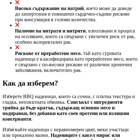
Високо съдържание на натрий
, което може да доведе
до хипертония и повишени сърдечно-съдови рискове
при консумация в големи количества.
Наличие на нитрати и нитрити
, използвани в процеса
на осоляване, които са свързани с увеличен риск от рак,
особено колоректален рак.
Рискове от преработено месо
, тъй като суровата
наденица е класифицирана като преработено месо, което
е свързано с по-високи рискове от различни хронични
заболявания, включително рак.
Как да изберем?
Изберете BBQ наденици, които са сочни, с плътна текстура и
гладка, непокътната обвивка.
Списъкът с ингредиенти
трябва да бъде кратък, съдържащ основно месо и
подправки, без добавки като соев протеин или излишни
консерванти
.
Избягвайте наденици с неравномерен цвят, меки участъци
или прекалено мазни.
Надениците с кисел мирис или