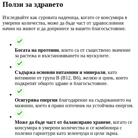
Ползи за здравето
Изследвайте как суровата наденица, когато се консумира в
умерени количества, може да бъде част от здравословния
начин на живот и да допринесе за вашето благосъстояние.
Богата на протеини
, които са от съществено значение
за растежа и възстановяването на мускулите.
Съдържа основни витамини и минерали
, като
витамини от група B (B12, B6), желязо и цинк, които
подкрепят общото здраве и благосъстояние.
Осигурява енергия
благодарение на съдържанието на
мазнини, което я прави източник на устойчива енергия.
Може да бъде част от балансирано хранене
, когато се
консумира в умерени количества и се комбинира с
полезни гарнитури като зеленчуци и цели зърна.