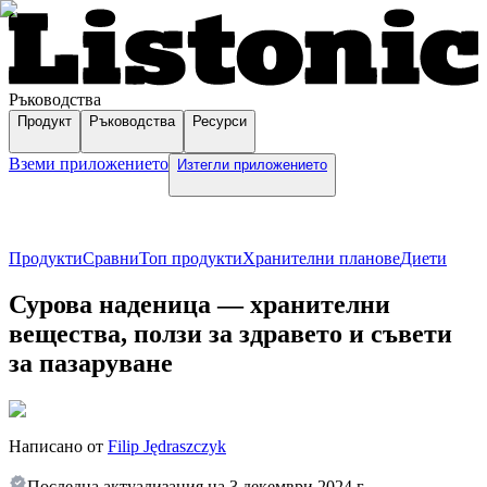
Ръководства
Продукт
Ръководства
Ресурси
Вземи приложението
Изтегли приложението
Продукти
Сравни
Топ продукти
Хранителни планове
Диети
Сурова наденица — хранителни
вещества, ползи за здравето и съвети
за пазаруване
Написано от
Filip Jędraszczyk
Последна актуализация на
3 декември 2024 г.