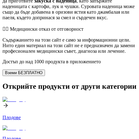
да приготвите
закуска с наденица
, като запържите
наденицата с картофи, лук и чушки. Суровата наденица може
също да бъде добавена в оризови ястия като джамбалая или
паеля, където допринася за смел и сърдечен вкус.
👨‍⚕️️ Медицински отказ от отговорност
Съдържанието на този сайт е само за информационни цели.
Нито един материал на този сайт не е предназначен да замени
професионален медицински съвет, диагноза или лечение.
Достъп до над 1000 продукта в приложението
Вземи БЕЗПЛАТНО
Открийте продукти от други категории
Плодове
Плодове