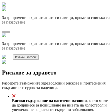
За да промениш хранителните си навици, промени списъка си
за пазаруване
За да промениш хранителните си навици, промени списъка си
за пазаруване
Вземи Listonic
Рискове за здравето
Разберете възможните здравословни рискове и притеснения,
свързани със суровата наденица.
Високо съдържание на наситени мазнини
, което може
да допринесе за повишаване на нивата на холестерол и
увеличаване на риска от сърдечни заболявания.