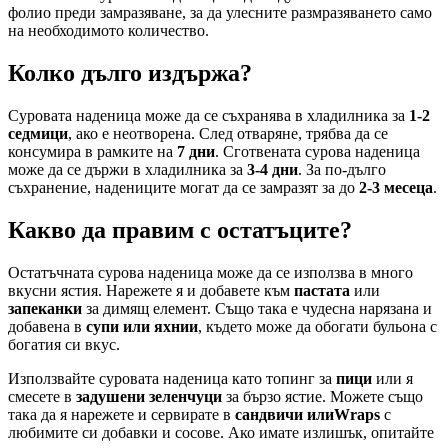
фолио преди замразяване, за да улесните размразяването само
на необходимото количество.
Колко дълго издържа?
Суровата наденица може да се съхранява в хладилника за
1-2
седмици
, ако е неотворена. След отваряне, трябва да се
консумира в рамките на
7 дни
. Сготвената сурова наденица
може да се държи в хладилника за
3-4 дни
. За по-дълго
съхранение, надениците могат да се замразят за до
2-3 месеца
.
Какво да правим с остатъците?
Остатъчната сурова наденица може да се използва в много
вкусни ястия. Нарежете я и добавете към
пастата
или
запеканки
за димящ елемент. Също така е чудесна нарязана и
добавена в
супи или яхнии
, където може да обогати бульона с
богатия си вкус.
Използвайте суровата наденица като топинг за
пици
или я
смесете в
задушени зеленчуци
за бързо ястие. Можете също
така да я нарежете и сервирате в
сандвичи илиWraps
с
любимите си добавки и сосове. Ако имате излишък, опитайте