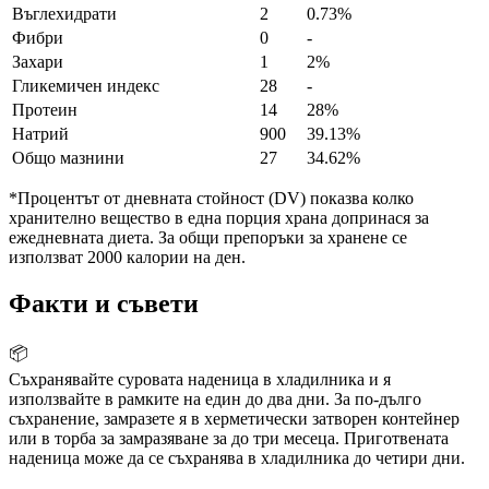
Въглехидрати
2
0.73%
Фибри
0
-
Захари
1
2%
Гликемичен индекс
28
-
Протеин
14
28%
Натрий
900
39.13%
Общо мазнини
27
34.62%
*Процентът от дневната стойност (DV) показва колко
хранително вещество в една порция храна допринася за
ежедневната диета. За общи препоръки за хранене се
използват 2000 калории на ден.
Факти и съвети
📦
Съхранявайте суровата наденица в хладилника и я
използвайте в рамките на един до два дни. За по-дълго
съхранение, замразете я в херметически затворен контейнер
или в торба за замразяване за до три месеца. Приготвената
наденица може да се съхранява в хладилника до четири дни.