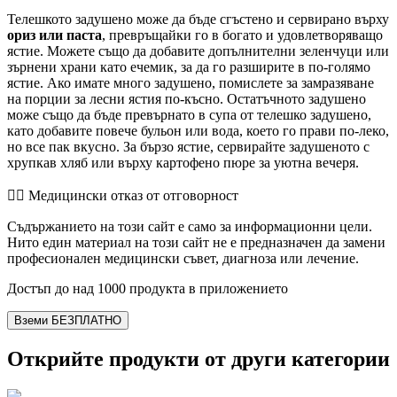
Телешкото задушено може да бъде сгъстено и сервирано върху
ориз или паста
, превръщайки го в богато и удовлетворяващо
ястие. Можете също да добавите допълнителни зеленчуци или
зърнени храни като ечемик, за да го разширите в по-голямо
ястие. Ако имате много задушено, помислете за замразяване
на порции за лесни ястия по-късно. Остатъчното задушено
може също да бъде превърнато в супа от телешко задушено,
като добавите повече бульон или вода, което го прави по-леко,
но все пак вкусно. За бързо ястие, сервирайте задушеното с
хрупкав хляб или върху картофено пюре за уютна вечеря.
👨‍⚕️️ Медицински отказ от отговорност
Съдържанието на този сайт е само за информационни цели.
Нито един материал на този сайт не е предназначен да замени
професионален медицински съвет, диагноза или лечение.
Достъп до над 1000 продукта в приложението
Вземи БЕЗПЛАТНО
Открийте продукти от други категории