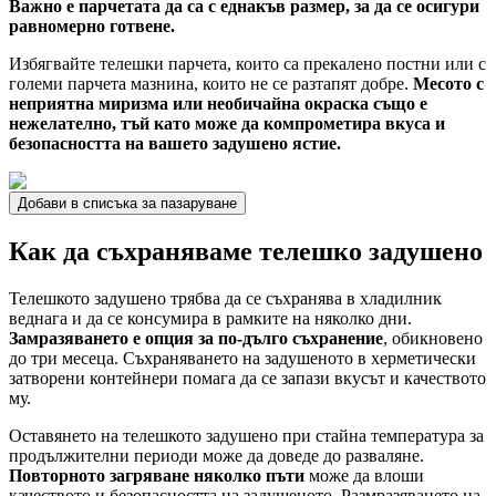
Важно е парчетата да са с еднакъв размер, за да се осигури
равномерно готвене.
Избягвайте телешки парчета, които са прекалено постни или с
големи парчета мазнина, които не се разтапят добре.
Месото с
неприятна миризма или необичайна окраска също е
нежелателно, тъй като може да компрометира вкуса и
безопасността на вашето задушено ястие.
Добави в списъка за пазаруване
Как да съхраняваме телешко задушено
Телешкото задушено трябва да се съхранява в хладилник
веднага и да се консумира в рамките на няколко дни.
Замразяването е опция за по-дълго съхранение
, обикновено
до три месеца. Съхраняването на задушеното в херметически
затворени контейнери помага да се запази вкусът и качеството
му.
Оставянето на телешкото задушено при стайна температура за
продължителни периоди може да доведе до разваляне.
Повторното загряване няколко пъти
може да влоши
качеството и безопасността на задушеното. Размразяването на