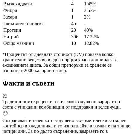
Въглехидрати
4
1.45%
Фибри
1
3.57%
Захари
1
2%
Гликемичен индекс
45
-
Протеин
20
40%
Натрий
396
17.22%
Общо мазнини
10
12.82%
*Процентът от дневната стойност (DV) показва колко
хранително вещество в една порция храна допринася за
ежедневната диета. За общи препоръки за хранене се
използват 2000 калории на ден.
Факти и съвети
😋
Традиционните рецепти за телешко задушено варират по
света с уникални комбинации от подправки и зеленчуци.
📦
Съхранявайте телешкото задушено в херметически затворен
контейнер в хладилника и го използвайте в рамките на три до
четири дни. За по-дълго съхранение, замразете го в