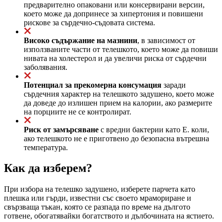
предварително опаковани или консервирани версии,
което може да допринесе за хипертония и повишени
рискове за сърдечно-съдовата система.
Високо съдържание на мазнини
, в зависимост от
използваните части от телешкото, което може да повиши
нивата на холестерол и да увеличи риска от сърдечни
заболявания.
Потенциал за прекомерна консумация
заради
сърдечния характер на телешкото задушено, което може
да доведе до излишен прием на калории, ако размерите
на порциите не се контролират.
Риск от замърсяване
с вредни бактерии като Е. коли,
ако телешкото не е приготвено до безопасна вътрешна
температура.
Как да изберем?
При избора на телешко задушено, изберете парчета като
плешка или гърди, известни със своето мрамориране и
свързваща тъкан, която се разпада по време на дългото
готвене, обогатявайки богатството и дълбочината на ястието.