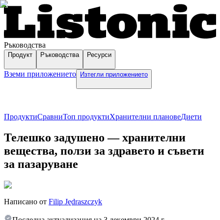
Ръководства
Продукт
Ръководства
Ресурси
Вземи приложението
Изтегли приложението
Продукти
Сравни
Топ продукти
Хранителни планове
Диети
Телешко задушено — хранителни
вещества, ползи за здравето и съвети
за пазаруване
Написано от
Filip Jędraszczyk
Последна актуализация на
3 декември 2024 г.