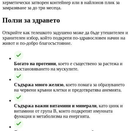
херметически затворен контейнер или в найлонов плик за
замразяване за до три месеца.
Ползи за здравето
Открийте как телешкото задушено може да бъде утешителен и
хранителен избор, който подкрепя по-здравословен начин на
живот и по-добро благосъстояние.
Богато на протеини
, което е съществено за растежа и
възстановяването на мускулите.
Съдържа много желязо
, което помага за образуването
на червени кръвни клетки и предотвратява анемията.
Съдържа важни витамини и минерали
, като цинк и
витамини от група В, които подкрепят имунната
функция и метаболизма на енергията.