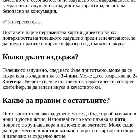
замразеното задушено в хладилника гарантира, че остава
безопасно за консумация.
✅ Интересен факт
Поставете парче пергаментна хартия директно върху
повърхността на телешкото задушено преди запечатването, за
да предотвратите изгаряне в фризера и да запазите вкуса.
Колко дълго издържа?
Телешкото задушено, след като бъде приготвено, може да се
съхранява в хладилника за
3-4 дни
. Може да се замразява до
2-
3 месеца
. Уверете се, че е поставено в херметически затворен
контейнер, за да запази вкуса и качеството си.
Какво да правим с остатъците?
Остатъчното телешко задушено може да бъде преобразувано в
нови и уютни ястия. Използвайте го като плънка за
пита
,
покрито с хрупкава кора и изпечено до златисто. Може също
да бъде смесено в
пастирски пай
, покрито с картофено пюре
и изпечено за сърдечно ястие.