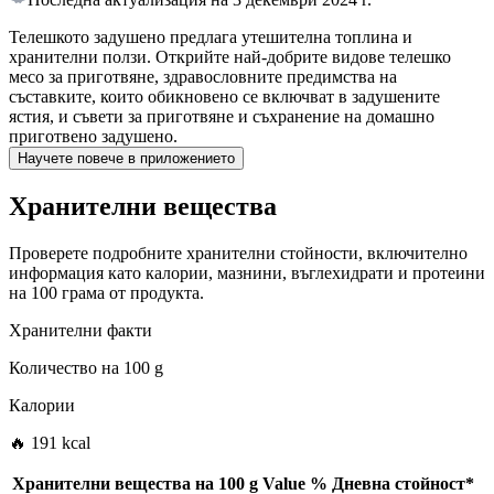
Телешкото задушено предлага утешителна топлина и
хранителни ползи. Открийте най-добрите видове телешко
месо за приготвяне, здравословните предимства на
съставките, които обикновено се включват в задушените
ястия, и съвети за приготвяне и съхранение на домашно
приготвено задушено.
Научете повече в приложението
Хранителни вещества
Проверете подробните хранителни стойности, включително
информация като калории, мазнини, въглехидрати и протеини
на 100 грама от продукта.
Хранителни факти
Количество на
100 g
Калории
🔥 191 kcal
Хранителни вещества на
100 g
Value
%
Дневна стойност
*