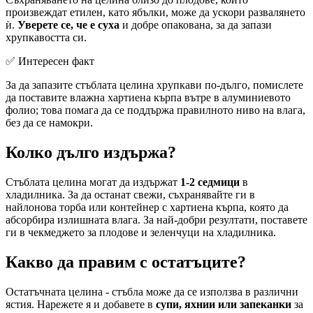
произвеждат етилен, като ябълки, може да ускори развалянето
ѝ.
Уверете се, че е суха
и добре опакована, за да запази
хрупкавостта си.
✅ Интересен факт
За да запазите стъблата целина хрупкави по-дълго, помислете
да поставите влажна хартиена кърпа вътре в алуминиевото
фолио; това помага да се поддържа правилното ниво на влага,
без да се намокри.
Колко дълго издържа?
Стъблата целина могат да издържат
1-2 седмици
в
хладилника. За да останат свежи, съхранявайте ги в
найлонова торба или контейнер с хартиена кърпа, която да
абсорбира излишната влага. За най-добри резултати, поставете
ги в чекмеджето за плодове и зеленчуци на хладилника.
Какво да правим с остатъците?
Остатъчната целина - стъбла може да се използва в различни
ястия. Нарежете я и добавете в
супи, яхнии или запеканки
за