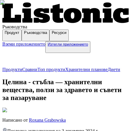
Ръководства
Продукт
Ръководства
Ресурси
Вземи приложението
Изтегли приложението
Продукти
Сравни
Топ продукти
Хранителни планове
Диети
Целина - стъбла — хранителни
вещества, ползи за здравето и съвети
за пазаруване
Написано от
Roxana Grabowska
Последна актуализация на
3 декември 2024 г.