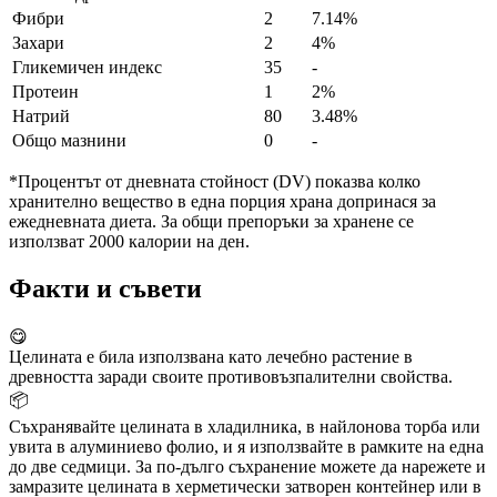
Фибри
2
7.14%
Захари
2
4%
Гликемичен индекс
35
-
Протеин
1
2%
Натрий
80
3.48%
Общо мазнини
0
-
*Процентът от дневната стойност (DV) показва колко
хранително вещество в една порция храна допринася за
ежедневната диета. За общи препоръки за хранене се
използват 2000 калории на ден.
Факти и съвети
😋
Целината е била използвана като лечебно растение в
древността заради своите противовъзпалителни свойства.
📦
Съхранявайте целината в хладилника, в найлонова торба или
увита в алуминиево фолио, и я използвайте в рамките на една
до две седмици. За по-дълго съхранение можете да нарежете и
замразите целината в херметически затворен контейнер или в