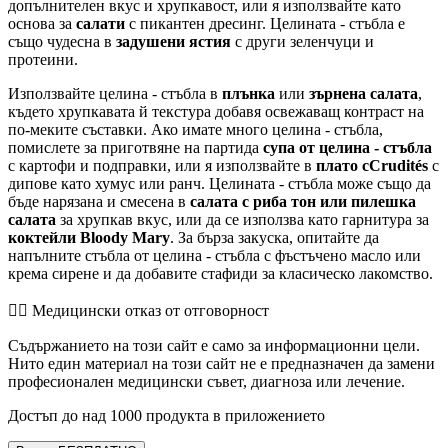
допълнителен вкус и хрупкавост, или я използвайте като
основа за
салати
с пикантен дресинг. Целината - стъбла е
също чудесна в
задушени ястия
с други зеленчуци и
протеини.
Използвайте целина - стъбла в
плънка
или
зърнена салата
,
където хрупкавата й текстура добавя освежаващ контраст на
по-меките съставки. Ако имате много целина - стъбла,
помислете за приготвяне на партида
супа от целина - стъбла
с картофи и подправки, или я използвайте в
плато сCrudités
с
дипове като хумус или ранч. Целината - стъбла може също да
бъде нарязана и смесена в
салата с риба тон или пилешка
салата
за хрупкав вкус, или да се използва като гарнитура за
коктейли Bloody Mary
. За бърза закуска, опитайте да
напълните стъбла от целина - стъбла с фъстъчено масло или
крема сирене и да добавите стафиди за класическо лакомство.
👨‍⚕️️ Медицински отказ от отговорност
Съдържанието на този сайт е само за информационни цели.
Нито един материал на този сайт не е предназначен да замени
професионален медицински съвет, диагноза или лечение.
Достъп до над 1000 продукта в приложението