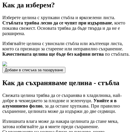
Как да изберем?
Изберете целина с хрупкави стъбла и яркозелени листа.
Стъблата трябва лесно да се чупят при издърпване
, което
показва свежест. Основата трябва да бъде твърда и да не е
разширена.
Избягвайте целина с увиснали стъбла или жълтеещи листа,
които са признаци за стареене или неправилно съхранение.
Качествената целина ще бъде без кафяви петна
по стъблата.
Добави в списъка за пазаруване
Как да съхраняваме целина - стъбла
Свежата целина трябва да се съхранява в хладилника, най-
добре в чекмеджето за плодове и зеленчуци.
Увийте я в
алуминиево фолио
, за да остане хрупкава. При правилно
съхранение, целината може да издържи до две седмици.
Излишната влага може да накара целината да стане мека,
затова избягвайте да я миете преди съхранение.
Съхраняването на целина близо до плодове, които