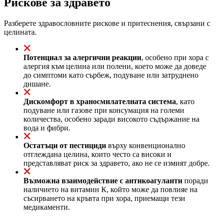
Рискове за здравето
Разберете здравословните рискове и притеснения, свързани с
целината.
Потенциал за алергични реакции
, особено при хора с
алергия към целина или полени, което може да доведе
до симптоми като сърбеж, подуване или затруднено
дишане.
Дискомфорт в храносмилателната система
, като
подуване или газове при консумация на големи
количества, особено заради високото съдържание на
вода и фибри.
Остатъци от пестициди
върху конвенционално
отглеждана целина, които често са високи и
представляват риск за здравето, ако не се измият добре.
Възможна взаимодействие с антикоагуланти
поради
наличието на витамин К, който може да повлияе на
съсирването на кръвта при хора, приемащи тези
медикаменти.