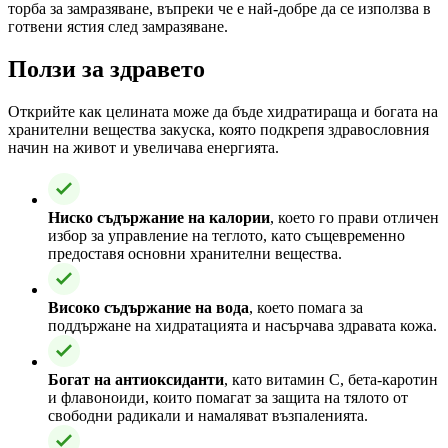
торба за замразяване, въпреки че е най-добре да се използва в
готвени ястия след замразяване.
Ползи за здравето
Открийте как целината може да бъде хидратираща и богата на
хранителни вещества закуска, която подкрепя здравословния
начин на живот и увеличава енергията.
Ниско съдържание на калории
, което го прави отличен
избор за управление на теглото, като същевременно
предоставя основни хранителни вещества.
Високо съдържание на вода
, което помага за
поддържане на хидратацията и насърчава здравата кожа.
Богат на антиоксиданти
, като витамин С, бета-каротин
и флавоноиди, които помагат за защита на тялото от
свободни радикали и намаляват възпаленията.