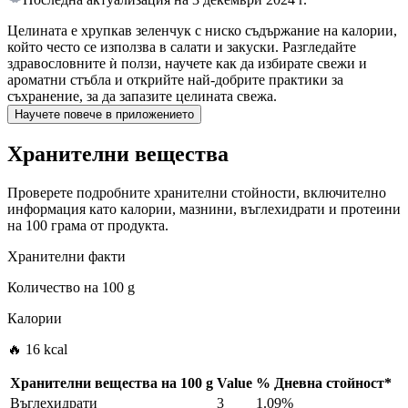
Целината е хрупкав зеленчук с ниско съдържание на калории,
който често се използва в салати и закуски. Разгледайте
здравословните ѝ ползи, научете как да избирате свежи и
ароматни стъбла и открийте най-добрите практики за
съхранение, за да запазите целината свежа.
Научете повече в приложението
Хранителни вещества
Проверете подробните хранителни стойности, включително
информация като калории, мазнини, въглехидрати и протеини
на 100 грама от продукта.
Хранителни факти
Количество на
100 g
Калории
🔥 16 kcal
Хранителни вещества на
100 g
Value
%
Дневна стойност
*
Въглехидрати
3
1.09%