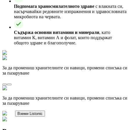
Подпомага храносмилателното здраве
с влакната си,
насърчавайки редовните изпражнения и здравословната
микробиота на червата.
Съдържа основни витамини и минерали
, като
витамин К, витамин А и фолат, които поддържат
общото здраве и благополучие.
За да промениш хранителните си навици, промени списъка си
за пазаруване
За да промениш хранителните си навици, промени списъка си
за пазаруване
Вземи Listonic