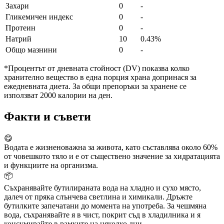
Захари
0
-
Гликемичен индекс
0
-
Протеин
0
-
Натрий
10
0.43%
Общо мазнини
0
-
*Процентът от дневната стойност (DV) показва колко
хранително вещество в една порция храна допринася за
ежедневната диета. За общи препоръки за хранене се
използват 2000 калории на ден.
Факти и съвети
😋
Водата е жизненоважна за живота, като съставлява около 60%
от човешкото тяло и е от съществено значение за хидратацията
и функциите на организма.
📦
Съхранявайте бутилираната вода на хладно и сухо място,
далеч от пряка слънчева светлина и химикали. Дръжте
бутилките запечатани до момента на употреба. За чешмяна
вода, съхранявайте я в чист, покрит съд в хладилника и я
консумирайте в рамките на няколко дни.