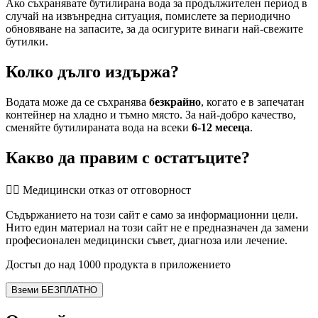
Ако съхранявате бутилирана вода за продължителен период в
случай на извънредна ситуация, помислете за периодично
обновяване на запасите, за да осигурите винаги най-свежите
бутилки.
Колко дълго издържа?
Водата може да се съхранява
безкрайно
, когато е в запечатан
контейнер на хладно и тъмно място. За най-добро качество,
сменяйте бутилираната вода на всеки
6-12 месеца
.
Какво да правим с остатъците?
👨‍⚕️️ Медицински отказ от отговорност
Съдържанието на този сайт е само за информационни цели.
Нито един материал на този сайт не е предназначен да замени
професионален медицински съвет, диагноза или лечение.
Достъп до над 1000 продукта в приложението
Вземи БЕЗПЛАТНО