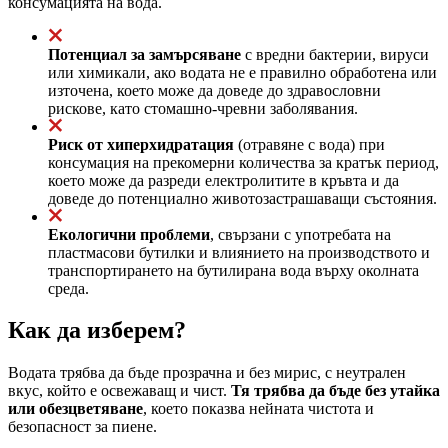
консумацията на вода.
Потенциал за замърсяване
с вредни бактерии, вируси
или химикали, ако водата не е правилно обработена или
източена, което може да доведе до здравословни
рискове, като стомашно-чревни заболявания.
Риск от хиперхидратация
(отравяне с вода) при
консумация на прекомерни количества за кратък период,
което може да разреди електролитите в кръвта и да
доведе до потенциално животозастрашаващи състояния.
Екологични проблеми
, свързани с употребата на
пластмасови бутилки и влиянието на производството и
транспортирането на бутилирана вода върху околната
среда.
Как да изберем?
Водата трябва да бъде прозрачна и без мирис, с неутрален
вкус, който е освежаващ и чист.
Тя трябва да бъде без утайка
или обезцветяване
, което показва нейната чистота и
безопасност за пиене.