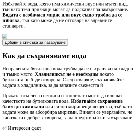
Избягвайте вода, която има химически вкус или мътен вид,
тъй като тези признаци могат да подсказват за замърсяване.
Водата с необичаен мирис или вкус също трябва да се
избягва
, тъй като може да не отговаря на здравните
стандарти.
Добави в списъка за пазаруване
Как да съхраняваме вода
Неправената бутилкова вода трябва да се съхранява на хладно
и тъмно място.
Хладилникът не е необходим
докато
бутилката не бъде отворена. След отваряне, съхранявайте
водата в хладилника, за да запазите свежестта ѝ
Пряката слънчева светлина и топлината могат да влошат
качеството на бутилковата вода.
Избягвайте съхранение
близо до химикали
или силно миришещи вещества, тъй като
водата може да абсорбира миризми. Винаги се уверявайте, че
капачката е добре затворена, за да предотвратите замърсяване
✅ Интересен факт