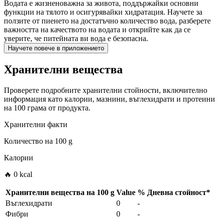
Водата е жизненоважна за живота, поддържайки основни
функции на тялото и осигурявайки хидратация. Научете за
ползите от пиенето на достатъчно количество вода, разберете
важността на качеството на водата и открийте как да се
уверите, че питейната ви вода е безопасна.
Научете повече в приложението
Хранителни вещества
Проверете подробните хранителни стойности, включително
информация като калории, мазнини, въглехидрати и протеини
на 100 грама от продукта.
Хранителни факти
Количество на
100 g
Калории
🔥 0 kcal
Хранителни вещества на
100 g
Value
%
Дневна стойност
*
Въглехидрати
0
-
Фибри
0
-