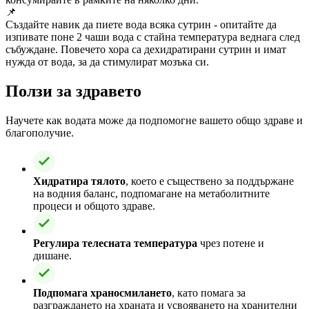
📌
Създайте навик да пиете вода всяка сутрин - опитайте да
изпивате поне 2 чаши вода с стайна температура веднага след
събуждане. Повечето хора са дехидратирани сутрин и имат
нужда от вода, за да стимулират мозъка си.
Ползи за здравето
Научете как водата може да подпомогне вашето общо здраве и
благополучие.
Хидратира тялото
, което е съществено за поддържане
на водния баланс, подпомагане на метаболитните
процеси и общото здраве.
Регулира телесната температура
чрез потене и
дишане.
Подпомага храносмилането
, като помага за
разграждането на храната и усвояването на хранителни