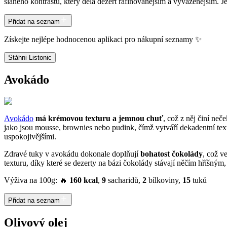
slaného kontrastu, který dělá dezert rafinovanějším a vyváženějším. J
Přidat na seznam
Získejte nejlépe hodnocenou aplikaci pro nákupní seznamy ✨
Stáhni Listonic
Avokádo
Avokádo
má krémovou texturu a jemnou chuť
, což z něj činí ne
jako jsou mousse, brownies nebo pudink, čímž vytváří dekadentní text
uspokojivějšími.
Zdravé tuky v avokádu dokonale doplňují
bohatost čokolády
, což v
texturu, díky které se dezerty na bázi čokolády stávají něčím hříšným, 
Výživa na 100g: 🔥
160 kcal
,
9
sacharidů,
2
bílkoviny,
15
tuků
Přidat na seznam
Olivový olej