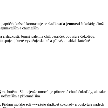
 papriček krásně kontrastuje se
sladkostí a jemností
čokolády, čímž
zajímavějším a chutnějším.
la a sladkosti. Jemné pálení z chili papriček povyšuje čokoládu,
to spojení, které vyvažuje sladké a pálivé, a nabízí skutečně
ným
chutěmi. Sůl nejenže umocňuje přirozené chutě čokolády, ale také
složitějším a příjemnějším.
. Přidání mořské soli vyvažuje sladkost čokolády a poskytuje nádech