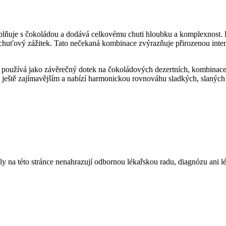
doplňuje s čokoládou a dodává celkovému chuti hloubku a komplexnost. 
ý chuťový zážitek. Tato nečekaná kombinace zvýrazňuje přirozenou inten
 používá jako závěrečný dotek na čokoládových dezertních, kombinace 
á ještě zajímavějším a nabízí harmonickou rovnováhu sladkých, slaných a 
ly na této stránce nenahrazují odbornou lékařskou radu, diagnózu ani l