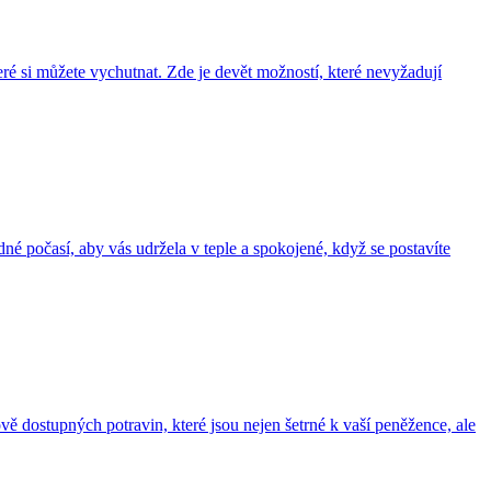
ré si můžete vychutnat. Zde je devět možností, které nevyžadují
dné počasí, aby vás udržela v teple a spokojené, když se postavíte
vě dostupných potravin, které jsou nejen šetrné k vaší peněžence, ale