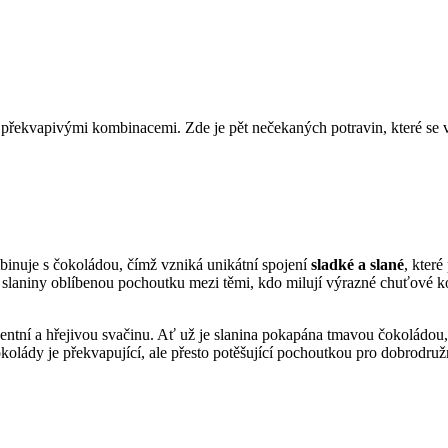
 překvapivými kombinacemi. Zde je pět nečekaných potravin, které se v
binuje s čokoládou, čímž vzniká unikátní spojení
sladké a slané
, kter
 slaniny oblíbenou pochoutku mezi těmi, kdo milují výrazné chuťové k
entní a hřejivou svačinu. Ať už je slanina pokapána tmavou čokoládou, 
okolády je překvapující, ale přesto potěšující pochoutkou pro dobrodruž