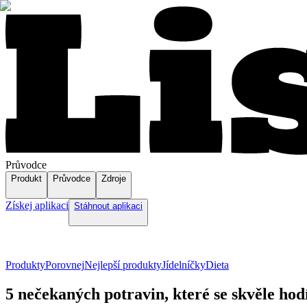
Průvodce
Produkt
Průvodce
Zdroje
Získej aplikaci
Stáhnout aplikaci
Produkty
Porovnej
Nejlepší produkty
Jídelníčky
Dieta
5 nečekaných potravin, které se skvěle hod