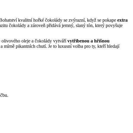
Bohatství kvalitní hořké čokolády se zvýrazní, když se pokape
extra
zitu čokolády a zároveň přidává jemný, slaný tón, který povyšuje
olivového oleje a čokolády vytváří
vytříbenou a hříšnou
mírně pikantních chutí. Je to luxusní volba pro ty, kteří hledají
éčbu.