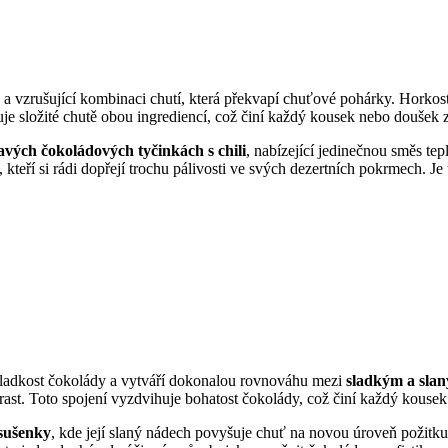
a vzrušující kombinaci chutí, která překvapí chuťové pohárky. Horkost
e složité chutě obou ingrediencí, což činí každý kousek nebo doušek 
avých čokoládových tyčinkách s chili
, nabízející jedinečnou směs tep
, kteří si rádi dopřejí trochu pálivosti ve svých dezertních pokrmech. Je 
 sladkost čokolády a vytváří dokonalou rovnováhu mezi
sladkým a sla
rast. Toto spojení vyzdvihuje bohatost čokolády, což činí každý kousek 
 sušenky
, kde její slaný nádech povyšuje chuť na novou úroveň požitku