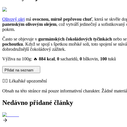
Olivový olej
má
ovocnou, mírně pepřovou chuť
, která se skvěle 
panenským olivovým olejem
, což vytváří jedinečný a sofistikovan
pokrm.
Často se objevuje v
gurmánských čokoládových tyčinkách
nebo se
pochoutku
. Když se spojí s špetkou mořské soli, toto spojení se stáv
dobrodružnější čokoládový zážitek.
Výživa na 100g: 🔥
884 kcal
,
0
sacharidů,
0
bílkovin,
100
tuků
Přidat na seznam
👨‍⚕️️ Lékařské upozornění
Obsah na této stránce má pouze informativní charakter. Žádné materiá
Nedávno přidané články