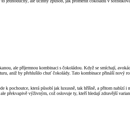
e to jednoduchý, ale účinný způsob, jak proměnit čokoládu v sofistikov
čekanou, ale příjemnou kombinaci s čokoládou. Když se smíchají, avok
uru, aniž by přehlušilo chuť čokolády. Tato kombinace přináší nový ro
ede k pochoutce, která působí jak luxusně, tak hříšně, a přitom nabízí
ale překvapivě výživným, což oslovuje ty, kteří hledají zdravější variant