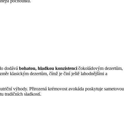
anější pochoutku.
ádo dodává
bohatou, hladkou konzistenci
čokoládovým dezertům,
změr klasickým dezertům, čímž je činí ještě lahodnějšími a
 i nutriční výhody. Přirozená krémovost avokáda poskytuje sametovou
u tradičních sladkostí.