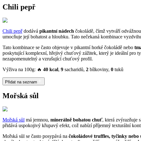
Chili pepř
Chili pepř
dodává
pikantní nádech
čokoládě, čímž vytváří odvážnou 
umocňuje její bohatost a hloubku. Tato nečekaná kombinace vyzdvihuj
Tato kombinace se často objevuje v pikantní horké čokoládě nebo
tm
poskytující komplexní, hřejivý chuťový zážitek, který je ideální pro ty
nezapomenutelný a vzrušující chuťový profil.
Výživa na 100g: 🔥
40 kcal
,
9
sacharidů,
2
bílkoviny,
0
tuků
Přidat na seznam
Mořská sůl
Mořská sůl
má jemnou,
minerálně bohatou chuť
, která zvýrazňuje
přidává uspokojivý křupavý efekt, což nabízí příjemný texturální kont
Mořská sůl se často posypává na
čokoládové truffles, tyčinky nebo