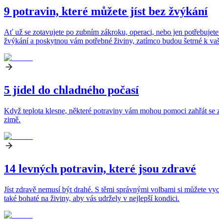
9 potravin, které můžete jíst bez žvýkání
Ať už se zotavujete po zubním zákroku, operaci, nebo jen potřebujete
žvýkání a poskytnou vám potřebné živiny, zatímco budou šetrné k va
5 jídel do chladného počasí
Když teplota klesne, některé potraviny vám mohou pomoci zahřát se zev
zimě.
14 levných potravin, které jsou zdravé
Jíst zdravě nemusí být drahé. S těmi správnými volbami si můžete vych
také bohaté na živiny, aby vás udržely v nejlepší kondici.