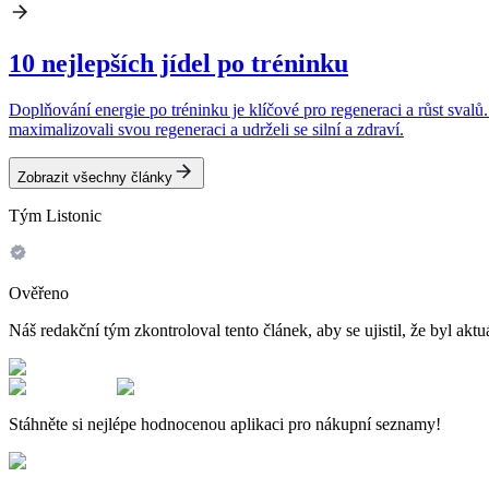
10 nejlepších jídel po tréninku
Doplňování energie po tréninku je klíčové pro regeneraci a růst svalů.
maximalizovali svou regeneraci a udrželi se silní a zdraví.
Zobrazit všechny články
Tým Listonic
Ověřeno
Náš redakční tým zkontroloval tento článek, aby se ujistil, že byl aktu
Stáhněte si nejlépe hodnocenou aplikaci pro nákupní seznamy!