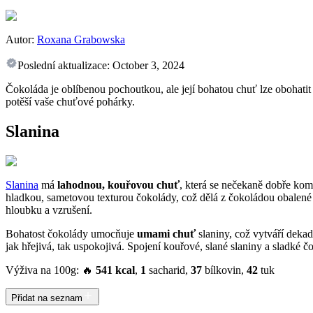
Autor:
Roxana Grabowska
Poslední aktualizace:
October 3, 2024
Čokoláda je oblíbenou pochoutkou, ale její bohatou chuť lze obohatit
potěší vaše chuťové pohárky.
Slanina
Slanina
má
lahodnou, kouřovou chuť
, která se nečekaně dobře kom
hladkou, sametovou texturou čokolády, což dělá z čokoládou obalené
hloubku a vzrušení.
Bohatost čokolády umocňuje
umami chuť
slaniny, což vytváří dekad
jak hřejivá, tak uspokojivá. Spojení kouřové, slané slaniny a sladké č
Výživa na 100g: 🔥
541 kcal
,
1
sacharid,
37
bílkovin,
42
tuk
Přidat na seznam