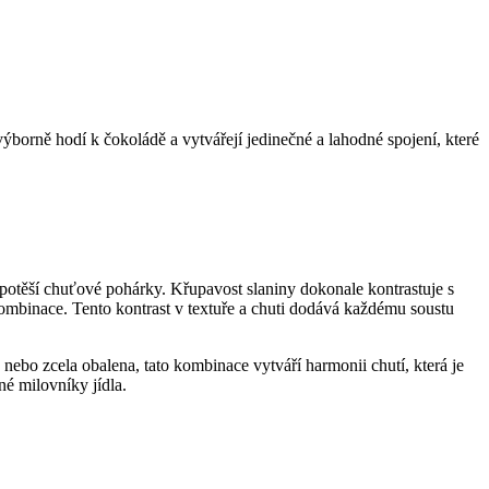
ýborně hodí k čokoládě a vytvářejí jedinečné a lahodné spojení, které
é potěší chuťové pohárky. Křupavost slaniny dokonale kontrastuje s
ombinace. Tento kontrast v textuře a chuti dodává každému soustu
nebo zcela obalena, tato kombinace vytváří harmonii chutí, která je
né milovníky jídla.