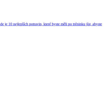
 je 10 nejlepších potravin, které byste měli po tréninku jíst, abyste