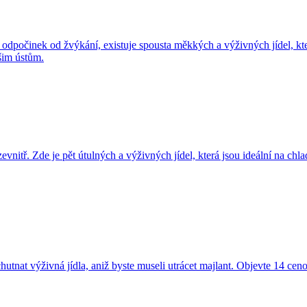
 odpočinek od žvýkání, existuje spousta měkkých a výživných jídel, kte
šim ústům.
nitř. Zde je pět útulných a výživných jídel, která jsou ideální na chla
utnat výživná jídla, aniž byste museli utrácet majlant. Objevte 14 ceno