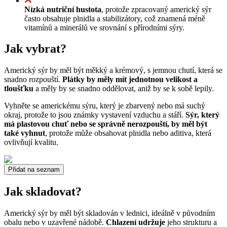
Nízká nutriční hustota
, protože zpracovaný americký sýr
často obsahuje plnidla a stabilizátory, což znamená méně
vitamínů a minerálů ve srovnání s přírodními sýry.
Jak vybrat?
Americký sýr by měl být měkký a krémový, s jemnou chutí, která se
snadno rozpouští.
Plátky by měly mít jednotnou velikost a
tloušťku
a měly by se snadno oddělovat, aniž by se k sobě lepily.
Vyhněte se americkému sýru, který je zbarvený nebo má suchý
okraj, protože to jsou známky vystavení vzduchu a stáří.
Sýr, který
má plastovou chuť nebo se správně nerozpouští, by měl být
také vyhnut
, protože může obsahovat plnidla nebo aditiva, která
ovlivňují kvalitu.
Přidat na seznam
Jak skladovat?
Americký sýr by měl být skladován v lednici, ideálně v původním
obalu nebo v uzavřené nádobě.
Chlazení udržuje
jeho strukturu a