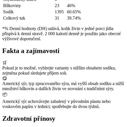
Bílkoviny
23
46%
Sodík
1395
60.65%
Celkový tuk
31
39.74%
*% Denní hodnoty (DH) udává, kolik živin v jedné porci jídla
přispívá k denní stravě. 2 000 kalorií denně je použito jako obecné
výživové doporučení.
Fakta a zajímavosti
🛒
Pokud je to možné, vybírejte varianty s nižším obsahem sodíku,
zejména pokud sledujete příjem soli.
😋
Americký sýr, typ zpracovaného sýra, má vyšší obsah sodíku a nižší
množství bílkovin a dalších živin ve srovnání s tradičními sýry.
📦
Americký sýr uchovávejte zabalený v původním plastu nebo
voskovém papíru v lednici; spotřebujte do dvou týdnů.
Zdravotní přínosy