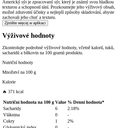
Americký sýr je zpracovaný sýr, který je známý svou hladkou
texturou a schopností tání. Prozkoumejte jeho výživový obsah,
možné zdravotní účinky a nejlepší způsoby skladování, abyste
zachovali jeho chuť a texturu.
Zjistěte więcej w aplikaci
Výživové hodnoty
Zkontrolujte podrobné výživové hodnoty, včetně kalorií, tuků,
sacharidů a bílkovin na 100 gramů produktu.
Nutriční hodnoty
Množství na
100 g
Kalorie
🔥 371 kcal
Nutriční hodnota na
100 g
Value
%
Denní hodnota
*
Sacharidy
6
2.18%
Vláknina
0
-
Cukry
1
2%
Glykemický index
0
-