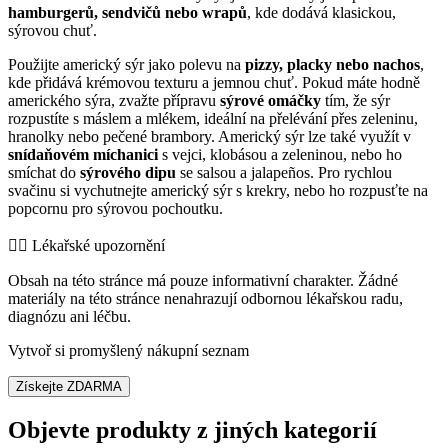
hamburgerů, sendvičů nebo wrapů
, kde dodává klasickou,
sýrovou chuť.
Použijte americký sýr jako polevu na
pizzy, placky nebo nachos
,
kde přidává krémovou texturu a jemnou chuť. Pokud máte hodně
amerického sýra, zvažte přípravu
sýrové omáčky
tím, že sýr
rozpustíte s máslem a mlékem, ideální na přelévání přes zeleninu,
hranolky nebo pečené brambory. Americký sýr lze také využít v
snídaňovém míchanici
s vejci, klobásou a zeleninou, nebo ho
smíchat do
sýrového dipu
se salsou a jalapeños. Pro rychlou
svačinu si vychutnejte americký sýr s krekry, nebo ho rozpusťte na
popcornu pro sýrovou pochoutku.
👨‍⚕️️ Lékařské upozornění
Obsah na této stránce má pouze informativní charakter. Žádné
materiály na této stránce nenahrazují odbornou lékařskou radu,
diagnózu ani léčbu.
Vytvoř si promyšlený nákupní seznam
Získejte ZDARMA
Objevte produkty z jiných kategorií