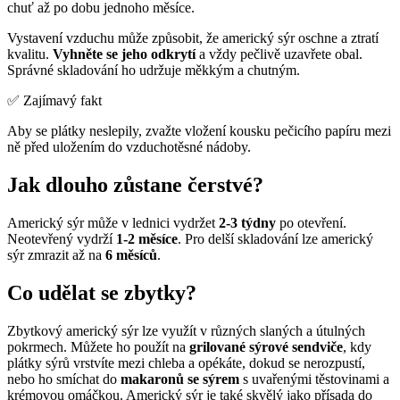
chuť až po dobu jednoho měsíce.
Vystavení vzduchu může způsobit, že americký sýr oschne a ztratí
kvalitu.
Vyhněte se jeho odkrytí
a vždy pečlivě uzavřete obal.
Správné skladování ho udržuje měkkým a chutným.
✅ Zajímavý fakt
Aby se plátky neslepily, zvažte vložení kousku pečicího papíru mezi
ně před uložením do vzduchotěsné nádoby.
Jak dlouho zůstane čerstvé?
Americký sýr může v lednici vydržet
2-3 týdny
po otevření.
Neotevřený vydrží
1-2 měsíce
. Pro delší skladování lze americký
sýr zmrazit až na
6 měsíců
.
Co udělat se zbytky?
Zbytkový americký sýr lze využít v různých slaných a útulných
pokrmech. Můžete ho použít na
grilované sýrové sendviče
, kdy
plátky sýrů vrstvíte mezi chleba a opékáte, dokud se nerozpustí,
nebo ho smíchat do
makaronů se sýrem
s uvařenými těstovinami a
krémovou omáčkou. Americký sýr je také skvělý jako přísada do