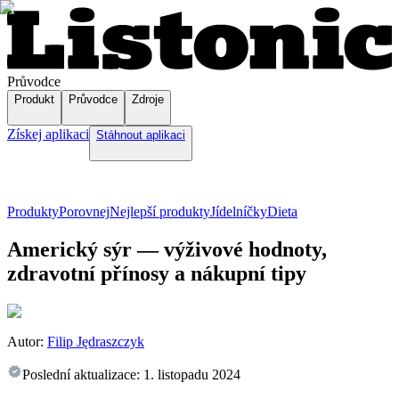
Průvodce
Produkt
Průvodce
Zdroje
Získej aplikaci
Stáhnout aplikaci
Produkty
Porovnej
Nejlepší produkty
Jídelníčky
Dieta
Americký sýr — výživové hodnoty,
zdravotní přínosy a nákupní tipy
Autor:
Filip Jędraszczyk
Poslední aktualizace:
1. listopadu 2024