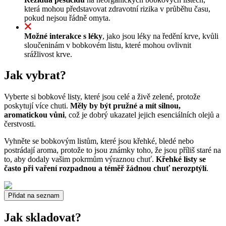
která mohou představovat zdravotní rizika v průběhu času,
pokud nejsou řádně omyta.
Možné interakce s léky
, jako jsou léky na ředění krve, kvůli
sloučeninám v bobkovém listu, které mohou ovlivnit
srážlivost krve.
Jak vybrat?
Vyberte si bobkové listy, které jsou celé a živě zelené, protože
poskytují více chuti.
Měly by být pružné a mít silnou,
aromatickou vůni
, což je dobrý ukazatel jejich esenciálních olejů a
čerstvosti.
Vyhněte se bobkovým listům, které jsou křehké, bledé nebo
postrádají aroma, protože to jsou známky toho, že jsou příliš staré na
to, aby dodaly vašim pokrmům výraznou chuť.
Křehké listy se
často při vaření rozpadnou a téměř žádnou chuť nerozptýlí
.
Přidat na seznam
Jak skladovat?