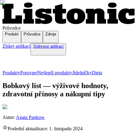
Průvodce
Produkt
Průvodce
Zdroje
Získej aplikaci
Stáhnout aplikaci
Produkty
Porovnej
Nejlepší produkty
Jídelníčky
Dieta
Bobkový list — výživové hodnoty,
zdravotní přínosy a nákupní tipy
Autor:
Agata Pankow
Poslední aktualizace:
1. listopadu 2024