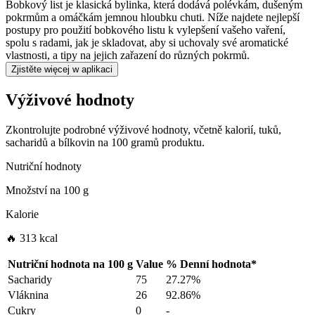
Bobkový list je klasická bylinka, která dodává polévkám, dušeným
pokrmům a omáčkám jemnou hloubku chuti. Níže najdete nejlepší
postupy pro použití bobkového listu k vylepšení vašeho vaření,
spolu s radami, jak je skladovat, aby si uchovaly své aromatické
vlastnosti, a tipy na jejich zařazení do různých pokrmů.
Zjistěte więcej w aplikaci
Výživové hodnoty
Zkontrolujte podrobné výživové hodnoty, včetně kalorií, tuků,
sacharidů a bílkovin na 100 gramů produktu.
Nutriční hodnoty
Množství na
100 g
Kalorie
🔥 313 kcal
Nutriční hodnota na
100 g
Value
%
Denní hodnota
*
Sacharidy
75
27.27%
Vláknina
26
92.86%
Cukry
0
-