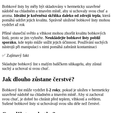
Bobkové listy by měly být skladovány v hermeticky uzavřené
nádobě na chladném a tmavém místě, aby si uchovaly svou chuť a
aroma.
Ideální je kořeněná skříňka daleko od zdrojů tepla
, která
pomáhá udržet jejich kvalitu. Správně uložené bobkové listy mohou
vydržet až rok
Přímé sluneční světlo a vlhkost mohou zhoršit kvalitu bobkových
listů, proto se jim vyhněte.
Neukládejte bobkové listy poblíž
sporáku
, kde teplo může snížit jejich účinnost. Používání suchých
nástrojů při manipulaci s nimi pomáhá zabránit kontaminaci
✅ Zajímavý fakt
Skladujte bobkový list s malým balíčkem silikagelu, aby zůstal
suchý a uchoval si svou chuť.
Jak dlouho zůstane čerstvé?
Bobkový list může vydržet
1-2 roky
, pokud je uložen v hermeticky
uzavřené nádobě na chladném a tmavém místě. Aby si zachoval
svou chuť, je dobré ho chránit před teplem, vlhkostí a světlem.
Sušené bobkové listy si uchovávají svou sílu déle než čerstvé.