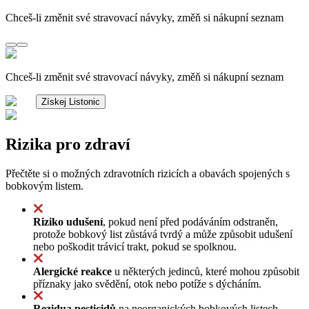
Chceš-li změnit své stravovací návyky, změň si nákupní seznam
Chceš-li změnit své stravovací návyky, změň si nákupní seznam
Získej Listonic
Rizika pro zdraví
Přečtěte si o možných zdravotních rizicích a obavách spojených s
bobkovým listem.
Riziko udušení
, pokud není před podáváním odstraněn,
protože bobkový list zůstává tvrdý a může způsobit udušení
nebo poškodit trávicí trakt, pokud se spolknou.
Alergické reakce
u některých jedinců, které mohou způsobit
příznaky jako svědění, otok nebo potíže s dýcháním.
Rezidua pesticidů
na neorganických bobkových listech,