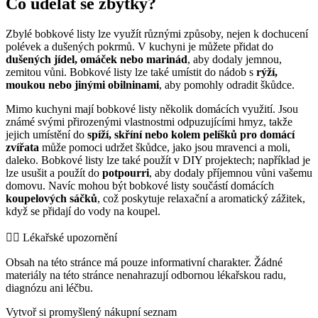
Co udělat se zbytky?
Zbylé bobkové listy lze využít různými způsoby, nejen k dochucení
polévek a dušených pokrmů. V kuchyni je můžete přidat do
dušených jídel, omáček nebo marinád
, aby dodaly jemnou,
zemitou vůni. Bobkové listy lze také umístit do nádob s
rýží,
moukou nebo jinými obilninami
, aby pomohly odradit škůdce.
Mimo kuchyni mají bobkové listy několik domácích využití. Jsou
známé svými přirozenými vlastnostmi odpuzujícími hmyz, takže
jejich umístění do
spíží, skříní nebo kolem pelíšků pro domácí
zvířata
může pomoci udržet škůdce, jako jsou mravenci a moli,
daleko. Bobkové listy lze také použít v DIY projektech; například je
lze usušit a použít do
potpourri
, aby dodaly příjemnou vůni vašemu
domovu. Navíc mohou být bobkové listy součástí domácích
koupelových sáčků
, což poskytuje relaxační a aromatický zážitek,
když se přidají do vody na koupel.
👨‍⚕️️ Lékařské upozornění
Obsah na této stránce má pouze informativní charakter. Žádné
materiály na této stránce nenahrazují odbornou lékařskou radu,
diagnózu ani léčbu.
Vytvoř si promyšlený nákupní seznam