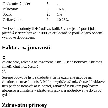
Glykemický index
5
-
Bílkoviny
8
16%
Sodík
23
1%
Celkový tuk
8
10.26%
*% Denní hodnoty (DH) udává, kolik živin v jedné porci jídla
přispívá k denní stravě. 2 000 kalorií denně je použito jako obecné
výživové doporučení.
Fakta a zajímavosti
🛒
Zvolte celé, zelené a ne rozdrcené listy. Sušené bobkové listy mají
silnější chuť než čerstvé.
📦
Sušené bobkové listy skladujte v těsně uzavřené nádobě na
chladném a tmavém místě. Mohou vydržet až rok. Čerstvé bobkové
listy je třeba uchovávat v lednici, zabalené v vlhkém papírovém
ubrousku a umístěné v plastovém sáčku, a spotřebovat je do dvou
týdnů.
Zdravotní přínosy