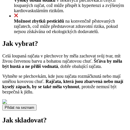
Vysoký obsah sodíku
v některých plechovkách celých
loupaných rajčat, což může přispět k hypertenzi a zvýšeným
kardiovaskulárním rizikům.
Možnost zbytků pesticidů
na konvenčně pěstovaných
rajčatech, což může představovat zdravotní rizika, pokud
nejsou získávána od ekologických dodavatelů.
Jak vybrat?
Celá loupaná rajčata v plechovce by měla zachovat svůj tvar, mít
živou červenou barvu a bohatou rajčatovou chuť.
Šťáva by měla
být hustá a ne příliš vodnatá
, dobře obalující rajčata.
Vyhněte se plechovkám, kde jsou rajčata rozmáčknutá nebo mají
umělou kovovou chuť.
Rajčata, která jsou zbarvená nebo mají
kyselý zápach, by se také měla vyhnout
, protože nemusí být
bezpečná k jídlu.
Přidat na seznam
Jak skladovat?