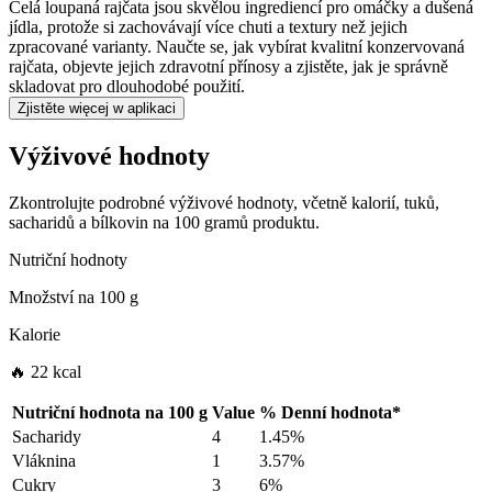
Celá loupaná rajčata jsou skvělou ingrediencí pro omáčky a dušená
jídla, protože si zachovávají více chuti a textury než jejich
zpracované varianty. Naučte se, jak vybírat kvalitní konzervovaná
rajčata, objevte jejich zdravotní přínosy a zjistěte, jak je správně
skladovat pro dlouhodobé použití.
Zjistěte więcej w aplikaci
Výživové hodnoty
Zkontrolujte podrobné výživové hodnoty, včetně kalorií, tuků,
sacharidů a bílkovin na 100 gramů produktu.
Nutriční hodnoty
Množství na
100 g
Kalorie
🔥 22 kcal
Nutriční hodnota na
100 g
Value
%
Denní hodnota
*
Sacharidy
4
1.45%
Vláknina
1
3.57%
Cukry
3
6%