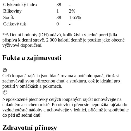
Glykemický index
38
-
Bílkoviny
1
2%
Sodík
38
1.65%
Celkový tuk
0
-
*% Denní hodnoty (DH) udává, kolik živin v jedné porci jídla
přispívá k denní stravě. 2 000 kalorií denně je použito jako obecné
výživové doporučení.
Fakta a zajímavosti
😋
Celá loupaná rajčata jsou blanšírovaná a poté oloupaná, čímž si
zachovávají svou přirozenou chuť a strukturu, což je ideální pro
použití v omáčkách a pokrmech.
📦
Nepoškozené plechovky celých loupaných rajčat uchovávejte na
chladném a suchém místě. Po otevření přeneste nepoužitá rajčata do
vzduchotěsné nádoby a uchovávejte v lednici, přičemž je spotřebujte
do pěti až sedmi dnů.
Zdravotní přínosy