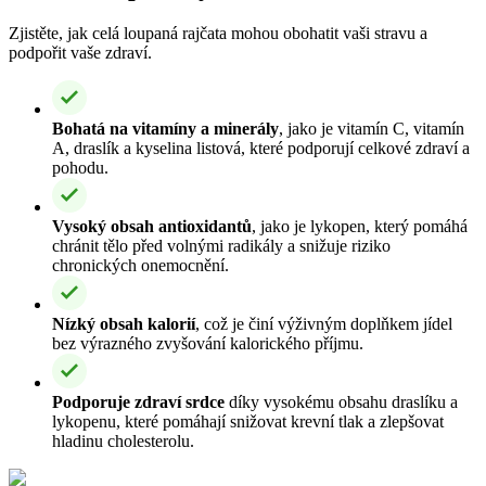
Zjistěte, jak celá loupaná rajčata mohou obohatit vaši stravu a
podpořit vaše zdraví.
Bohatá na vitamíny a minerály
, jako je vitamín C, vitamín
A, draslík a kyselina listová, které podporují celkové zdraví a
pohodu.
Vysoký obsah antioxidantů
, jako je lykopen, který pomáhá
chránit tělo před volnými radikály a snižuje riziko
chronických onemocnění.
Nízký obsah kalorií
, což je činí výživným doplňkem jídel
bez výrazného zvyšování kalorického příjmu.
Podporuje zdraví srdce
díky vysokému obsahu draslíku a
lykopenu, které pomáhají snižovat krevní tlak a zlepšovat
hladinu cholesterolu.