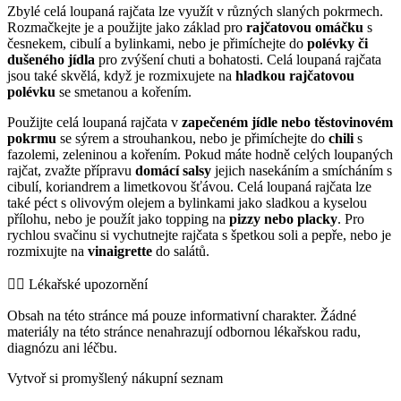
Zbylé celá loupaná rajčata lze využít v různých slaných pokrmech.
Rozmačkejte je a použijte jako základ pro
rajčatovou omáčku
s
česnekem, cibulí a bylinkami, nebo je přimíchejte do
polévky či
dušeného jídla
pro zvýšení chuti a bohatosti. Celá loupaná rajčata
jsou také skvělá, když je rozmixujete na
hladkou rajčatovou
polévku
se smetanou a kořením.
Použijte celá loupaná rajčata v
zapečeném jídle nebo těstovinovém
pokrmu
se sýrem a strouhankou, nebo je přimíchejte do
chili
s
fazolemi, zeleninou a kořením. Pokud máte hodně celých loupaných
rajčat, zvažte přípravu
domácí salsy
jejich nasekáním a smícháním s
cibulí, koriandrem a limetkovou šťávou. Celá loupaná rajčata lze
také péct s olivovým olejem a bylinkami jako sladkou a kyselou
přílohu, nebo je použít jako topping na
pizzy nebo placky
. Pro
rychlou svačinu si vychutnejte rajčata s špetkou soli a pepře, nebo je
rozmixujte na
vinaigrette
do salátů.
👨‍⚕️️ Lékařské upozornění
Obsah na této stránce má pouze informativní charakter. Žádné
materiály na této stránce nenahrazují odbornou lékařskou radu,
diagnózu ani léčbu.
Vytvoř si promyšlený nákupní seznam