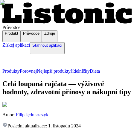
Průvodce
Produkt
Průvodce
Zdroje
Získej aplikaci
Stáhnout aplikaci
Produkty
Porovnej
Nejlepší produkty
Jídelníčky
Dieta
Celá loupaná rajčata — výživové
hodnoty, zdravotní přínosy a nákupní tipy
Autor:
Filip Jędraszczyk
Poslední aktualizace:
1. listopadu 2024