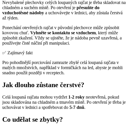
Nevybalené plechovky celých loupaných rajčat je třeba skladovat na
chladném a suchém místě. Po otevření je
přesuňte do
vzduchotěsné nádoby
a uchovávejte v lednici, aby zůstala čerstvá
až týden.
Ponechání otevřených rajčat v původní plechovce může způsobit
kovovou chuť.
Vyhněte se kontaktu se vzduchem
, který může
způsobit zkažení. Vždy se ujistěte, že je nádoba pevně uzavřená, a
používejte čisté náčiní při manipulaci.
✅ Zajímavý fakt
Pro pohodlnější porciování zamrazte zbylé celá loupaná rajčata v
malých množstvích, například v formičkách na led, abyste je mohli
snadno použít později v receptech.
Jak dlouho zůstane čerstvé?
Celá loupaná rajčata mohou vydržet
1-2 roky
neotevřená, pokud
jsou skladována na chladném a tmavém místě. Po otevření je třeba je
uchovávat v lednici a spotřebovat do
5-7 dnů
.
Co udělat se zbytky?