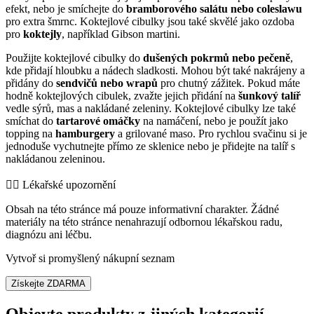
efekt, nebo je smíchejte do
bramborového salátu nebo coleslawu
pro extra šmrnc. Koktejlové cibulky jsou také skvělé jako ozdoba
pro
koktejly
, například Gibson martini.
Použijte koktejlové cibulky do
dušených pokrmů nebo pečeně
,
kde přidají hloubku a nádech sladkosti. Mohou být také nakrájeny a
přidány do
sendvičů nebo wrapů
pro chutný zážitek. Pokud máte
hodně koktejlových cibulek, zvažte jejich přidání na
šunkový talíř
vedle sýrů, mas a nakládané zeleniny. Koktejlové cibulky lze také
smíchat do
tartarové omáčky
na namáčení, nebo je použít jako
topping na
hamburgery
a grilované maso. Pro rychlou svačinu si je
jednoduše vychutnejte přímo ze sklenice nebo je přidejte na talíř s
nakládanou zeleninou.
👨‍⚕️️ Lékařské upozornění
Obsah na této stránce má pouze informativní charakter. Žádné
materiály na této stránce nenahrazují odbornou lékařskou radu,
diagnózu ani léčbu.
Vytvoř si promyšlený nákupní seznam
Získejte ZDARMA
Objevte produkty z jiných kategorií