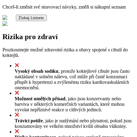
Chceš-li změnit své stravovací návyky, změň si nákupní seznam
Získej Listonic
Rizika pro zdraví
Prozkoumejte možné zdravotní rizika a obavy spojené s cibulí do
koktejlů.
Vysoký obsah sodíku
, protože koktejlové cibule jsou často
nakládané v solném nálevu, což může při časté konzumaci
přispět k hypertenzi a zvýšenému riziku kardiovaskulárních
onemocnění.
Možnost umělých přísad
, jako jsou konzervanty nebo
barviva v některých komerčních variantách, které mohou
vyvolat nepříznivé reakce u citlivých jedinců.
Trávicí potíže
, jako je nadýmání nebo plynatost, pokud jsou
konzumovány ve velkém množství kvůli obsahu vlákniny.