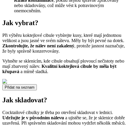
Riziko kontaminace
, pokud nejsou správně zpracovány
nebo skladovány, což může vést k potravinovým
onemocněním.
Jak vybrat?
Při výběru koktejlové cibule vybírejte kusy, které mají jednotnou
velikost a jsou jasné ve svém nálevu. Měly by být pevné na dotek.
Zkontrolujte, že nálev není zakalený
, protože jasnost naznačuje,
že byly správně konzervovány.
Vyhněte se sklenicím, kde cibule obsahují plovoucí nečistoty nebo
mají zbarvený nálev.
Kvalitní koktejlová cibule by měla být
křupavá
a mírně sladká.
Přidat na seznam
Jak skladovat?
Cocktailové cibulky je třeba po otevření skladovat v lednici.
Udržujte je v původním nálevu
a ujistěte se, že je sklenice dobře
uzavřená. Při správném skladování mohou vydržet několik měsíců.