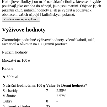
Koktejlové cibulky jsou malé nakládané cibulky, které se obvykle
používají jako ozdoba do nápojů, jako jsou martini. Objevte jejich
pikantní chuť, nutriční hodnoty a jak je vybírat a používat k
obohacení vašich nápojů i kulinářských pokrmů.
Zjistěte więcej w aplikaci
Výživové hodnoty
Zkontrolujte podrobné výživové hodnoty, včetně kalorií, tuků,
sacharidů a bílkovin na 100 gramů produktu.
Nutriční hodnoty
Množství na
100 g
Kalorie
🔥 30 kcal
Nutriční hodnota na
100 g
Value
%
Denní hodnota
*
Sacharidy
7
2.55%
Vláknina
1
3.57%
Cukry
0
-
Glykemický index
35
-