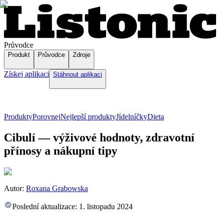
Průvodce
Produkt
Průvodce
Zdroje
Získej aplikaci
Stáhnout aplikaci
Produkty
Porovnej
Nejlepší produkty
Jídelníčky
Dieta
Cibulí — výživové hodnoty, zdravotní
přínosy a nákupní tipy
Autor:
Roxana Grabowska
Poslední aktualizace:
1. listopadu 2024