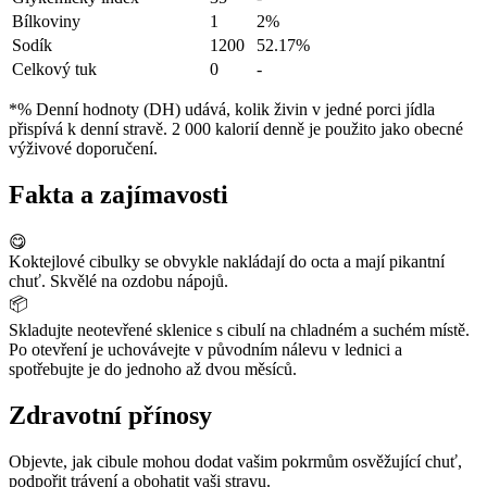
Bílkoviny
1
2%
Sodík
1200
52.17%
Celkový tuk
0
-
*% Denní hodnoty (DH) udává, kolik živin v jedné porci jídla
přispívá k denní stravě. 2 000 kalorií denně je použito jako obecné
výživové doporučení.
Fakta a zajímavosti
😋
Koktejlové cibulky se obvykle nakládají do octa a mají pikantní
chuť. Skvělé na ozdobu nápojů.
📦
Skladujte neotevřené sklenice s cibulí na chladném a suchém místě.
Po otevření je uchovávejte v původním nálevu v lednici a
spotřebujte je do jednoho až dvou měsíců.
Zdravotní přínosy
Objevte, jak cibule mohou dodat vašim pokrmům osvěžující chuť,
podpořit trávení a obohatit vaši stravu.