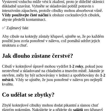
Vystavení vzduchu může vést k zkažení, proto je důležité sklenici
důkladně uzavírat. Vyhněte se skladování poblíž potravin s
intenzivním zápachem, protože cibulky mohou absorbovat vůně.
Vždy používejte čisté náčiní
k obsluze cocktailových cibulek,
abyste předešli kontaminaci.
✅ Zajímavý fakt
Aby cibule na koktejly zůstaly křupavé, ujistěte se, že po každém
použití jsou zcela ponořené v nálevu, což pomáhá udržet jejich
strukturu a chuť.
Jak dlouho zůstane čerstvé?
Cibulí v koktejlové úpravě mohou vydržet
1-2 roky
, pokud jsou
neotevřené a skladované na chladném a tmavém místě. Jakmile je
otevřete, měly by být uchovávány v lednici a spotřebovány do
1-2
měsíců
. Vždy se ujistěte, že jsou ponořené v nálevu pro nejlepší
kvalitu.
Co udělat se zbytky?
Zbylé koktejlové cibulky mohou dodat pikantní a slanou chuť
různým pokrmům. Nakrájejte je a přidejte do
salátů
pro křupavý