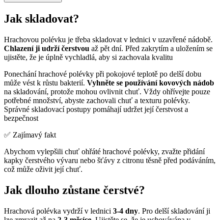
Jak skladovat?
Hrachovou polévku je třeba skladovat v lednici v uzavřené nádobě.
Chlazení ji udrží čerstvou
až pět dní. Před zakrytím a uložením se
ujistěte, že je úplně vychladlá, aby si zachovala kvalitu
Ponechání hrachové polévky při pokojové teplotě po delší dobu
může vést k růstu bakterií.
Vyhněte se používání kovových nádob
na skladování, protože mohou ovlivnit chuť. Vždy ohřívejte pouze
potřebné množství, abyste zachovali chuť a texturu polévky.
Správné skladovací postupy pomáhají udržet její čerstvost a
bezpečnost
✅ Zajímavý fakt
Abychom vylepšili chuť ohřáté hrachové polévky, zvažte přidání
kapky čerstvého vývaru nebo šťávy z citronu těsně před podáváním,
což může oživit její chuť.
Jak dlouho zůstane čerstvé?
Hrachová polévka vydrží v lednici
3-4 dny
. Pro delší skladování ji
lze zmrazit až na
2-3 měsíce
. Ujistěte se, že je uchovávána v