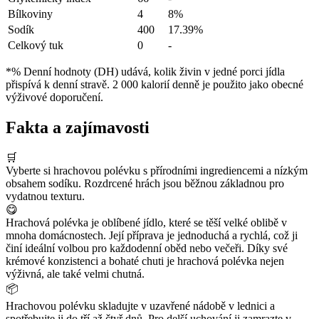
Bílkoviny
4
8%
Sodík
400
17.39%
Celkový tuk
0
-
*% Denní hodnoty (DH) udává, kolik živin v jedné porci jídla
přispívá k denní stravě. 2 000 kalorií denně je použito jako obecné
výživové doporučení.
Fakta a zajímavosti
🛒
Vyberte si hrachovou polévku s přírodními ingrediencemi a nízkým
obsahem sodíku. Rozdrcené hrách jsou běžnou základnou pro
vydatnou texturu.
😋
Hrachová polévka je oblíbené jídlo, které se těší velké oblibě v
mnoha domácnostech. Její příprava je jednoduchá a rychlá, což ji
činí ideální volbou pro každodenní oběd nebo večeři. Díky své
krémové konzistenci a bohaté chuti je hrachová polévka nejen
výživná, ale také velmi chutná.
📦
Hrachovou polévku skladujte v uzavřené nádobě v lednici a
spotřebujte ji do tří až čtyř dnů. Pro delší uchování ji zamrazte v