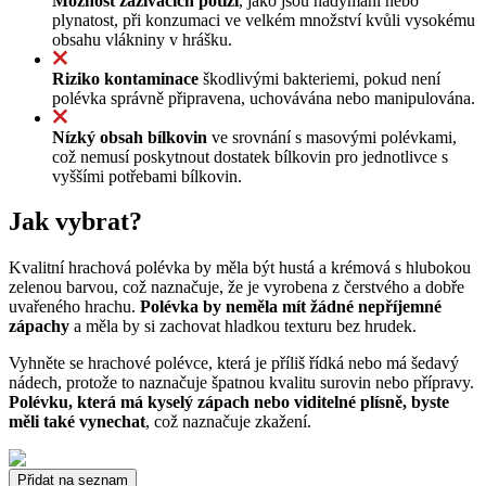
Možnost zažívacích potíží
, jako jsou nadýmání nebo
plynatost, při konzumaci ve velkém množství kvůli vysokému
obsahu vlákniny v hrášku.
Riziko kontaminace
škodlivými bakteriemi, pokud není
polévka správně připravena, uchovávána nebo manipulována.
Nízký obsah bílkovin
ve srovnání s masovými polévkami,
což nemusí poskytnout dostatek bílkovin pro jednotlivce s
vyššími potřebami bílkovin.
Jak vybrat?
Kvalitní hrachová polévka by měla být hustá a krémová s hlubokou
zelenou barvou, což naznačuje, že je vyrobena z čerstvého a dobře
uvařeného hrachu.
Polévka by neměla mít žádné nepříjemné
zápachy
a měla by si zachovat hladkou texturu bez hrudek.
Vyhněte se hrachové polévce, která je příliš řídká nebo má šedavý
nádech, protože to naznačuje špatnou kvalitu surovin nebo přípravy.
Polévku, která má kyselý zápach nebo viditelné plísně, byste
měli také vynechat
, což naznačuje zkažení.
Přidat na seznam