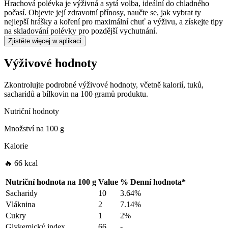
Hrachová polévka je výživná a sytá volba, ideální do chladného
počasí. Objevte její zdravotní přínosy, naučte se, jak vybrat ty
nejlepší hrášky a koření pro maximální chuť a výživu, a získejte tipy
na skladování polévky pro pozdější vychutnání.
Zjistěte więcej w aplikaci
Výživové hodnoty
Zkontrolujte podrobné výživové hodnoty, včetně kalorií, tuků,
sacharidů a bílkovin na 100 gramů produktu.
Nutriční hodnoty
Množství na
100 g
Kalorie
🔥 66 kcal
Nutriční hodnota na
100 g
Value
%
Denní hodnota
*
Sacharidy
10
3.64%
Vláknina
2
7.14%
Cukry
1
2%
Glykemický index
66
-