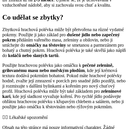
vzduchotěsné nádobě, aby si zachovala svou chuť a kvalitu.
Co udělat se zbytky?
Zbytková hrachová polévka může být přetvořena na různé vydatné
pokrmy. Použijte ji jako základ pro
dušené jídlo nebo zapečený
pokrm
přidáním vařeného masa, zeleniny a obilovin, nebo ji
smíchejte do
omáčky na těstoviny
se smetanou a parmezánem pro
bohatý a chutný pokrm. Hrachová polévka je také skvělá jako náplň
do
koláčů nebo slaných tartů
.
Použijte hrachovou polévku jako omáčku k
pečené zelenině,
grilovanému masu nebo mořským plodům
, kde její krémová
textura dodává pokrmům bohatost. Pokud máte hrachové polévky
hodně, zvažte její zmrazení v porcích pro snadné jídlo později, nebo
ji rozmixujte s dalšími bylinkami a kořením pro nový chuťový
profil. Hrachová polévka může být také základem pro
zeleninové
kari
, kde její sladkost vyvažuje koření. Pro rychlé jídlo podávejte
ohřátou hrachovou polévku s křupavým chlebem a salátem, nebo ji
použijte jako omáčku k těstovinám nebo rýžovým pokrmům.
👨‍⚕️️ Lékařské upozornění
Obsah na této stránce má pouze informativní charakter. Žádné