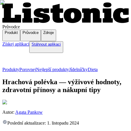
Průvodce
Produkt
Průvodce
Zdroje
Získej aplikaci
Stáhnout aplikaci
Produkty
Porovnej
Nejlepší produkty
Jídelníčky
Dieta
Hrachová polévka — výživové hodnoty,
zdravotní přínosy a nákupní tipy
Autor:
Agata Pankow
Poslední aktualizace:
1. listopadu 2024