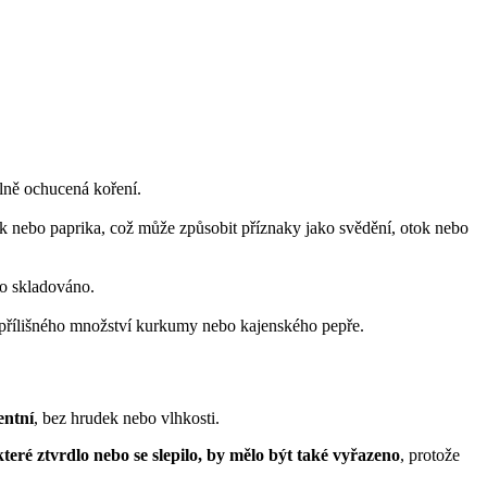
ilně ochucená koření.
íšek nebo paprika, což může způsobit příznaky jako svědění, otok nebo
bo skladováno.
d přílišného množství kurkumy nebo kajenského pepře.
entní
, bez hrudek nebo vlhkosti.
které ztvrdlo nebo se slepilo, by mělo být také vyřazeno
, protože