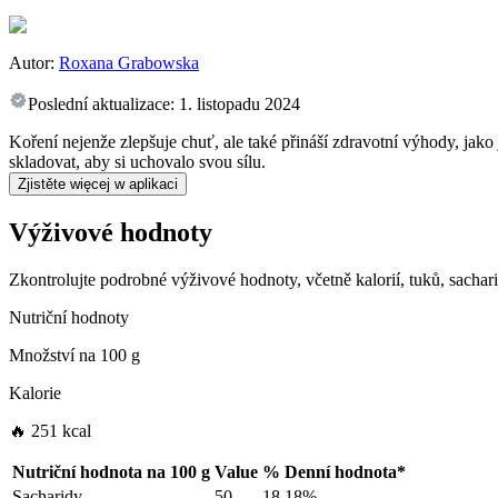
Autor:
Roxana Grabowska
Poslední aktualizace:
1. listopadu 2024
Koření nejenže zlepšuje chuť, ale také přináší zdravotní výhody, jako j
skladovat, aby si uchovalo svou sílu.
Zjistěte więcej w aplikaci
Výživové hodnoty
Zkontrolujte podrobné výživové hodnoty, včetně kalorií, tuků, sachar
Nutriční hodnoty
Množství na
100 g
Kalorie
🔥 251 kcal
Nutriční hodnota na
100 g
Value
%
Denní hodnota
*
Sacharidy
50
18.18%