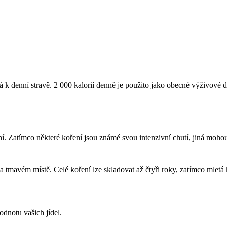
á k denní stravě. 2 000 kalorií denně je použito jako obecné výživové 
ní. Zatímco některé koření jsou známé svou intenzivní chutí, jiná mohou
mavém místě. Celé koření lze skladovat až čtyři roky, zatímco mletá ko
odnotu vašich jídel.