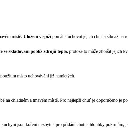
mavém místě.
Uložení v spíži
pomáhá uchovat jejich chuť a sílu až na ro
e se skladování poblíž zdrojů tepla
, protože to může zhoršit jejich k
 použitím místo uchovávání již namletých.
bě na chladném a tmavém místě. Pro nejlepší chuť je doporučeno je po
 V kuchyni jsou koření nezbytná pro přidání chuti a hloubky pokrmům, 