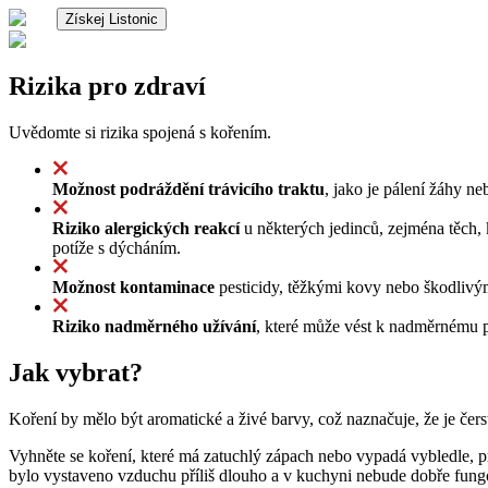
Získej Listonic
Rizika pro zdraví
Uvědomte si rizika spojená s kořením.
Možnost podráždění trávicího traktu
, jako je pálení žáhy n
Riziko alergických reakcí
u některých jedinců, zejména těch, k
potíže s dýcháním.
Možnost kontaminace
pesticidy, těžkými kovy nebo škodlivý
Riziko nadměrného užívání
, které může vést k nadměrnému p
Jak vybrat?
Koření by mělo být aromatické a živé barvy, což naznačuje, že je čer
Vyhněte se koření, které má zatuchlý zápach nebo vypadá vybledle
bylo vystaveno vzduchu příliš dlouho a v kuchyni nebude dobře fung