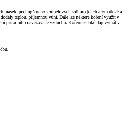
ch masek, peelingů nebo koupelových solí pro jejich aromatické a
dodaly teplou, příjemnou vůni. Dále lze některé koření využít v
ření přírodního osvěžovače vzduchu. Koření se také dají využít v
éčbu.