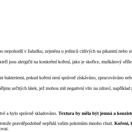
ebo nepohodlí v žaludku, zejména u jedinců citlivých na pikantní nebo s
teří jsou alergičtí na konkrétní koření, jako je skořice, muškátový oř
mi bakteriemi, pokud koření není správně získáváno, zpracováváno ne
říjmu určitých látek, jež mohou mít negativní vliv na zdraví, napříkla
stvé a bylo správně skladováno.
Textura by měla být jemná a konzist
, protože pravděpodobně nepřidá vašim pokrmům mnoho chuti.
Koření, 
ovat.