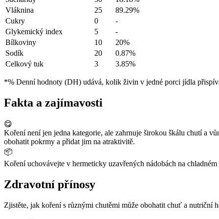
Vláknina
25
89.29%
Cukry
0
-
Glykemický index
5
-
Bílkoviny
10
20%
Sodík
20
0.87%
Celkový tuk
3
3.85%
*% Denní hodnoty (DH) udává, kolik živin v jedné porci jídla přispív
Fakta a zajímavosti
😋
Koření není jen jedna kategorie, ale zahrnuje širokou škálu chutí a vů
obohatit pokrmy a přidat jim na atraktivitě.
📦
Koření uchovávejte v hermeticky uzavřených nádobách na chladném a t
Zdravotní přínosy
Zjistěte, jak koření s různými chutěmi může obohatit chuť a nutriční h