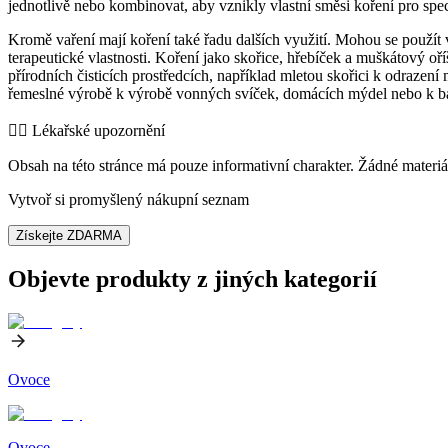
jednotlivě nebo kombinovat, aby vznikly vlastní směsi koření pro sp
Kromě vaření mají koření také řadu dalších využití. Mohou se použít
terapeutické vlastnosti. Koření jako skořice, hřebíček a muškátový o
přírodních čisticích prostředcích, například mletou skořici k odraze
řemeslné výrobě k výrobě vonných svíček, domácích mýdel nebo k bar
👨‍⚕️️ Lékařské upozornění
Obsah na této stránce má pouze informativní charakter. Žádné materiá
Vytvoř si promyšlený nákupní seznam
Získejte ZDARMA
Objevte produkty z jiných kategorií
Ovoce
Ovoce