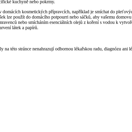
ecifické kuchyně nebo pokrmy.
 v domácích kosmetických přípravcích, například je smíchat do pleťový
říšek lze použít do domácího potpourri nebo sáčků, aby vašemu domovu 
ní mravenců nebo smícháním esenciálních olejů z koření s vodou k vytvo
vení látek a papírů.
ly na této stránce nenahrazují odbornou lékařskou radu, diagnózu ani l