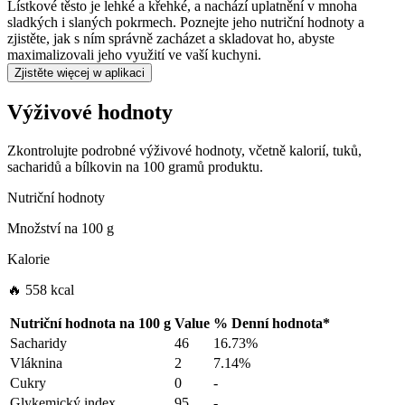
Lístkové těsto je lehké a křehké, a nachází uplatnění v mnoha
sladkých i slaných pokrmech. Poznejte jeho nutriční hodnoty a
zjistěte, jak s ním správně zacházet a skladovat ho, abyste
maximalizovali jeho využití ve vaší kuchyni.
Zjistěte więcej w aplikaci
Výživové hodnoty
Zkontrolujte podrobné výživové hodnoty, včetně kalorií, tuků,
sacharidů a bílkovin na 100 gramů produktu.
Nutriční hodnoty
Množství na
100 g
Kalorie
🔥 558 kcal
Nutriční hodnota na
100 g
Value
%
Denní hodnota
*
Sacharidy
46
16.73%
Vláknina
2
7.14%
Cukry
0
-
Glykemický index
95
-