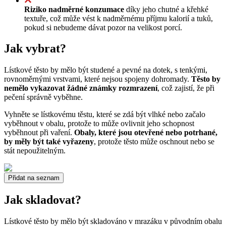
Riziko nadměrné konzumace
díky jeho chutné a křehké
textuře, což může vést k nadměrnému příjmu kalorií a tuků,
pokud si nebudeme dávat pozor na velikost porcí.
Jak vybrat?
Lístkové těsto by mělo být studené a pevné na dotek, s tenkými,
rovnoměrnými vrstvami, které nejsou spojeny dohromady.
Těsto by
nemělo vykazovat žádné známky rozmrazení
, což zajistí, že při
pečení správně vyběhne.
Vyhněte se lístkovému těstu, které se zdá být vlhké nebo začalo
vyběhnout v obalu, protože to může ovlivnit jeho schopnost
vyběhnout při vaření.
Obaly, které jsou otevřené nebo potrhané,
by měly být také vyřazeny
, protože těsto může oschnout nebo se
stát nepoužitelným.
Přidat na seznam
Jak skladovat?
Lístkové těsto by mělo být skladováno v mrazáku v původním obalu