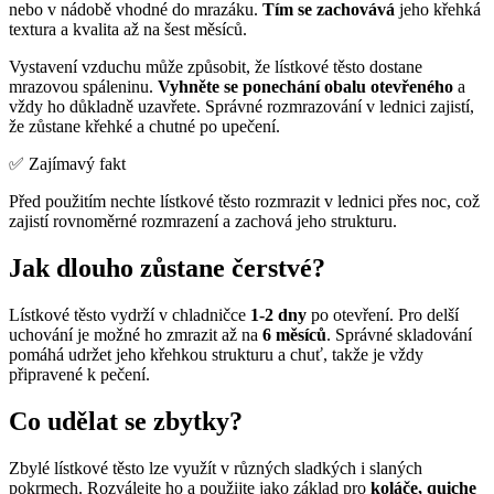
nebo v nádobě vhodné do mrazáku.
Tím se zachovává
jeho křehká
textura a kvalita až na šest měsíců.
Vystavení vzduchu může způsobit, že lístkové těsto dostane
mrazovou spáleninu.
Vyhněte se ponechání obalu otevřeného
a
vždy ho důkladně uzavřete. Správné rozmrazování v lednici zajistí,
že zůstane křehké a chutné po upečení.
✅ Zajímavý fakt
Před použitím nechte lístkové těsto rozmrazit v lednici přes noc, což
zajistí rovnoměrné rozmrazení a zachová jeho strukturu.
Jak dlouho zůstane čerstvé?
Lístkové těsto vydrží v chladničce
1-2 dny
po otevření. Pro delší
uchování je možné ho zmrazit až na
6 měsíců
. Správné skladování
pomáhá udržet jeho křehkou strukturu a chuť, takže je vždy
připravené k pečení.
Co udělat se zbytky?
Zbylé lístkové těsto lze využít v různých sladkých i slaných
pokrmech. Rozválejte ho a použijte jako základ pro
koláče, quiche