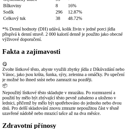
Bílkoviny
8
16%
Sodík
296
12.87%
Celkový tuk
38
48.72%
*% Denní hodnoty (DH) udává, kolik živin v jedné porci jídla
přispívá k denní stravě. 2 000 kalorií denně je použito jako obecné
výživové doporučení.
Fakta a zajímavosti
😋
Zvolte lístkové těsto, abyste využili zbytky jídla z Díkůvzdání nebo
Vánoc, jako jsou krůta, šunka, sýry, zelenina a omáčky. Po upečení
je možné ho ihned sníst nebo zamrazit na později.
📦
Nepoužitý lístkové těsto skladujte v mrazáku. Po rozmrazení a
použití by mělo být zbývající těsto pevně zabaleno a uloženo v
lednici, přičemž by mělo být spotřebováno do jednoho nebo dvou
dnů. Pro delší skladování znovu zmrazte nepoužitou část v těsně
uzavřené nádobě nebo mrazicí tašce až na dva měsíce.
Zdravotní přínosy