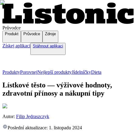
Průvodce
Produkt
Průvodce
Zdroje
Získej aplikaci
Stáhnout aplikaci
Produkty
Porovnej
Nejlepší produkty
Jídelníčky
Dieta
Lístkové těsto — výživové hodnoty,
zdravotní přínosy a nákupní tipy
Autor:
Filip Jędraszczyk
Poslední aktualizace:
1. listopadu 2024