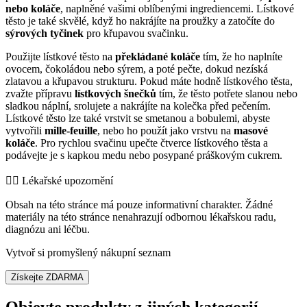
nebo koláče
, naplněné vašimi oblíbenými ingrediencemi. Lístkové
těsto je také skvělé, když ho nakrájíte na proužky a zatočíte do
sýrových tyčinek
pro křupavou svačinku.
Použijte lístkové těsto na
překládané koláče
tím, že ho naplníte
ovocem, čokoládou nebo sýrem, a poté pečte, dokud nezíská
zlatavou a křupavou strukturu. Pokud máte hodně lístkového těsta,
zvažte přípravu
lístkových šnečků
tím, že těsto potřete slanou nebo
sladkou náplní, srolujete a nakrájíte na kolečka před pečením.
Lístkové těsto lze také vrstvit se smetanou a bobulemi, abyste
vytvořili
mille-feuille
, nebo ho použít jako vrstvu na
masové
koláče
. Pro rychlou svačinu upečte čtverce lístkového těsta a
podávejte je s kapkou medu nebo posypané práškovým cukrem.
👨‍⚕️️ Lékařské upozornění
Obsah na této stránce má pouze informativní charakter. Žádné
materiály na této stránce nenahrazují odbornou lékařskou radu,
diagnózu ani léčbu.
Vytvoř si promyšlený nákupní seznam
Získejte ZDARMA
Objevte produkty z jiných kategorií