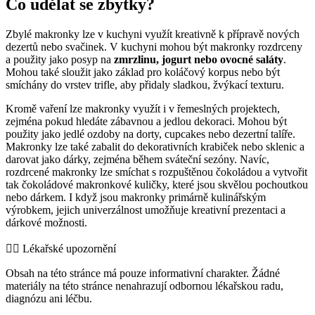
Co udělat se zbytky?
Zbylé makronky lze v kuchyni využít kreativně k přípravě nových
dezertů nebo svačinek. V kuchyni mohou být makronky rozdrceny
a použity jako posyp na
zmrzlinu, jogurt nebo ovocné saláty
.
Mohou také sloužit jako základ pro koláčový korpus nebo být
smíchány do vrstev trifle, aby přidaly sladkou, žvýkací texturu.
Kromě vaření lze makronky využít i v řemeslných projektech,
zejména pokud hledáte zábavnou a jedlou dekoraci. Mohou být
použity jako jedlé ozdoby na dorty, cupcakes nebo dezertní talíře.
Makronky lze také zabalit do dekorativních krabiček nebo sklenic a
darovat jako dárky, zejména během sváteční sezóny. Navíc,
rozdrcené makronky lze smíchat s rozpuštěnou čokoládou a vytvořit
tak čokoládové makronkové kuličky, které jsou skvělou pochoutkou
nebo dárkem. I když jsou makronky primárně kulinářským
výrobkem, jejich univerzálnost umožňuje kreativní prezentaci a
dárkové možnosti.
👨‍⚕️️ Lékařské upozornění
Obsah na této stránce má pouze informativní charakter. Žádné
materiály na této stránce nenahrazují odbornou lékařskou radu,
diagnózu ani léčbu.