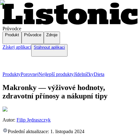
Průvodce
Produkt
Průvodce
Zdroje
Získej aplikaci
Stáhnout aplikaci
Produkty
Porovnej
Nejlepší produkty
Jídelníčky
Dieta
Makronky — výživové hodnoty,
zdravotní přínosy a nákupní tipy
Autor:
Filip Jędraszczyk
Poslední aktualizace:
1. listopadu 2024