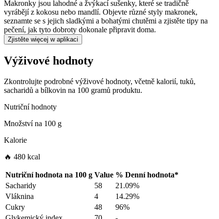
Makronky jsou lahodné a žvýkací sušenky, které se tradičně
vyrábějí z kokosu nebo mandlí. Objevte různé styly makronek,
seznamte se s jejich sladkými a bohatými chutěmi a zjistěte tipy na
pečení, jak tyto dobroty dokonale připravit doma.
Zjistěte więcej w aplikaci
Výživové hodnoty
Zkontrolujte podrobné výživové hodnoty, včetně kalorií, tuků,
sacharidů a bílkovin na 100 gramů produktu.
Nutriční hodnoty
Množství na
100 g
Kalorie
🔥 480 kcal
Nutriční hodnota na
100 g
Value
%
Denní hodnota
*
Sacharidy
58
21.09%
Vláknina
4
14.29%
Cukry
48
96%
Glykemický index
70
-