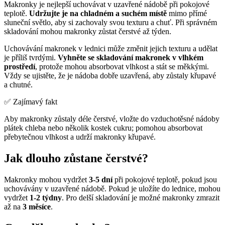
Makronky je nejlepší uchovávat v uzavřené nádobě při pokojové
teplotě.
Udržujte je na chladném a suchém místě
mimo přímé
sluneční světlo, aby si zachovaly svou texturu a chuť. Při správném
skladování mohou makronky zůstat čerstvé až týden.
Uchovávání makronek v lednici může změnit jejich texturu a udělat
je příliš tvrdými.
Vyhněte se skladování makronek v vlhkém
prostředí
, protože mohou absorbovat vlhkost a stát se měkkými.
Vždy se ujistěte, že je nádoba dobře uzavřená, aby zůstaly křupavé
a chutné.
✅ Zajímavý fakt
Aby makronky zůstaly déle čerstvé, vložte do vzduchotěsné nádoby
plátek chleba nebo několik kostek cukru; pomohou absorbovat
přebytečnou vlhkost a udrží makronky křupavé.
Jak dlouho zůstane čerstvé?
Makronky mohou vydržet
3-5 dní
při pokojové teplotě, pokud jsou
uchovávány v uzavřené nádobě. Pokud je uložíte do lednice, mohou
vydržet
1-2 týdny
. Pro delší skladování je možné makronky zmrazit
až na
3 měsíce
.