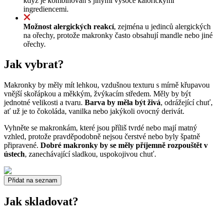
když je kombinován s jinými vysoce kalorickými
ingrediencemi.
Možnost alergických reakcí
, zejména u jedinců alergických
na ořechy, protože makronky často obsahují mandle nebo jiné
ořechy.
Jak vybrat?
Makronky by měly mít lehkou, vzdušnou texturu s mírně křupavou
vnější skořápkou a měkkým, žvýkacím středem. Měly by být
jednotné velikosti a tvaru.
Barva by měla být živá
, odrážející chuť,
ať už je to čokoláda, vanilka nebo jakýkoli ovocný derivát.
Vyhněte se makronkám, které jsou příliš tvrdé nebo mají matný
vzhled, protože pravděpodobně nejsou čerstvé nebo byly špatně
připravené.
Dobré makronky by se měly příjemně rozpouštět v
ústech
, zanechávající sladkou, uspokojivou chuť.
Přidat na seznam
Jak skladovat?