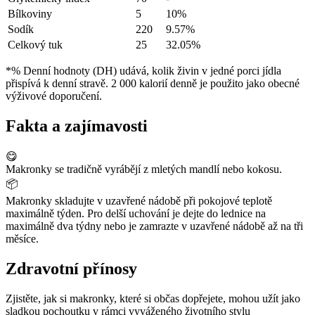
Bílkoviny
5
10%
Sodík
220
9.57%
Celkový tuk
25
32.05%
*% Denní hodnoty (DH) udává, kolik živin v jedné porci jídla
přispívá k denní stravě. 2 000 kalorií denně je použito jako obecné
výživové doporučení.
Fakta a zajímavosti
😋
Makronky se tradičně vyrábějí z mletých mandlí nebo kokosu.
📦
Makronky skladujte v uzavřené nádobě při pokojové teplotě
maximálně týden. Pro delší uchování je dejte do lednice na
maximálně dva týdny nebo je zamrazte v uzavřené nádobě až na tři
měsíce.
Zdravotní přínosy
Zjistěte, jak si makronky, které si občas dopřejete, mohou užít jako
sladkou pochoutku v rámci vyváženého životního stylu