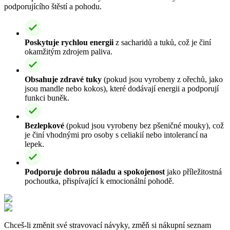
podporujícího štěstí a pohodu.
Poskytuje rychlou energii
z sacharidů a tuků, což je činí
okamžitým zdrojem paliva.
Obsahuje zdravé tuky
(pokud jsou vyrobeny z ořechů, jako
jsou mandle nebo kokos), které dodávají energii a podporují
funkci buněk.
Bezlepkové
(pokud jsou vyrobeny bez pšeničné mouky), což
je činí vhodnými pro osoby s celiakií nebo intolerancí na
lepek.
Podporuje dobrou náladu a spokojenost
jako příležitostná
pochoutka, přispívající k emocionální pohodě.
Chceš-li změnit své stravovací návyky, změň si nákupní seznam