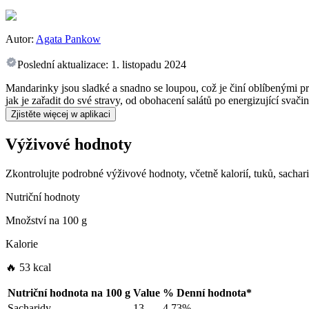
Autor:
Agata Pankow
Poslední aktualizace:
1. listopadu 2024
Mandarinky jsou sladké a snadno se loupou, což je činí oblíbenými p
jak je zařadit do své stravy, od obohacení salátů po energizující svačin
Zjistěte więcej w aplikaci
Výživové hodnoty
Zkontrolujte podrobné výživové hodnoty, včetně kalorií, tuků, sachar
Nutriční hodnoty
Množství na
100 g
Kalorie
🔥 53 kcal
Nutriční hodnota na
100 g
Value
%
Denní hodnota
*
Sacharidy
13
4.73%