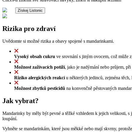
Získej Listonic
Rizika pro zdraví
Uvědomte si možné rizika a obavy spojené s mandarinkami.
Vysoký obsah cukru
ve srovnání s jiným ovocem, což může zp
Možnost zažívacích potíží
, jako je nadýmání nebo průjem, př
Riziko alergických reakcí
u některých jedinců, zejména těch, k
Možnost zbytků pesticidů
na konvenčně pěstovaných mandarin
Jak vybrat?
Mandarinky by měly být pevné a těžké vzhledem k jejich velikosti, s
loupání.
Vyhněte se mandarinkám, které jsou měkké nebo mají skvrny, protože