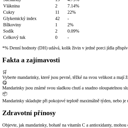
Vláknina
2
7.14%
Cukry
11
22%
Glykemický index
42
-
Bílkoviny
1
2%
Sodík
2
0.09%
Celkový tuk
0
-
*% Denní hodnoty (DH) udává, kolik živin v jedné porci jídla přispív
Fakta a zajímavosti
🛒
Vyberte mandarinky, které jsou pevné, těžké na svou velikost a mají 
😋
Mandarinky jsou známé svou sladkou chutí a snadno oloupatelnou sl
📦
Mandarinky skladujte při pokojové teplotě maximálně týden, nebo je 
Zdravotní přínosy
Objevte, jak mandarinky, bohaté na vitamín C a antioxidanty, mohou os