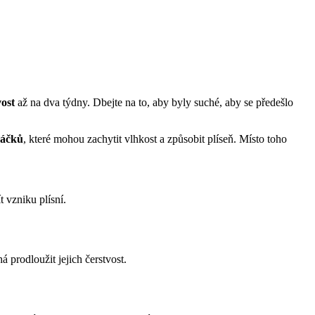
vost
až na dva týdny. Dbejte na to, aby byly suché, aby se předešlo
sáčků
, které mohou zachytit vlhkost a způsobit plíseň. Místo toho
 vzniku plísní.
prodloužit jejich čerstvost.