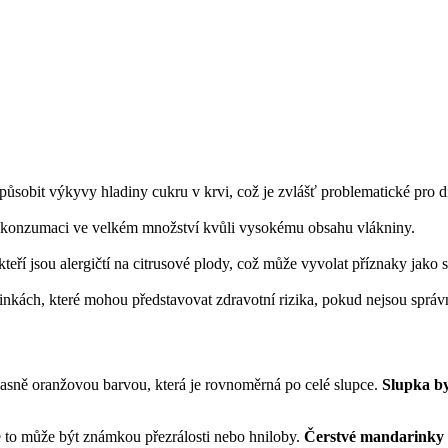
ůsobit výkyvy hladiny cukru v krvi, což je zvlášť problematické pro d
i konzumaci ve velkém množství kvůli vysokému obsahu vlákniny.
teří jsou alergičtí na citrusové plody, což může vyvolat příznaky jako
kách, které mohou představovat zdravotní rizika, pokud nejsou správ
 jasně oranžovou barvou, která je rovnoměrná po celé slupce.
Slupka by
 to může být známkou přezrálosti nebo hniloby.
Čerstvé mandarinky 