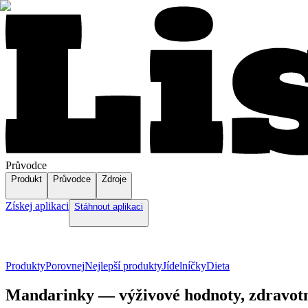
Průvodce
Produkt
Průvodce
Zdroje
Získej aplikaci
Stáhnout aplikaci
Produkty
Porovnej
Nejlepší produkty
Jídelníčky
Dieta
Mandarinky — výživové hodnoty, zdravotní