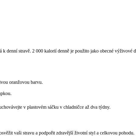
á k denní stravě. 2 000 kalorií denně je použito jako obecné výživové 
živou oranžovou barvu.
upkou.
uchovávejte v plastovém sáčku v chladničce až dva týdny.
věžit vaši stravu a podpořit zdravější životní styl a celkovou pohodu.