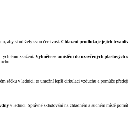
u, aby si udržely svou čerstvost.
Chlazení prodlužuje jejich trvanli
k rychlému zkažení.
Vyhněte se umístění do uzavřených plastových 
duchu.
ém sáčku v lednici; to umožní lepší cirkulaci vzduchu a pomůže předejít
týdny
v lednici. Správné skladování na chladném a suchém místě pomáhá 