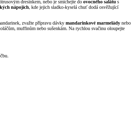
citrusovým dresinkem, nebo je smíchejte do
ovocného salátu
s
ckých nápojích
, kde jejich sladko-kyselá chuť dodá osvěžující
mandarinek, zvažte přípravu dávky
mandarinkové marmelády
nebo
uť koláčům, muffinům nebo sušenkám. Na rychlou svačinu oloupejte
éčbu.