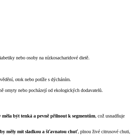
iabetiky nebo osoby na nízkosacharidové dietě.
 svědění, otok nebo potíže s dýcháním.
ně omyty nebo pocházejí od ekologických dodavatelů.
 měla být tenká a pevně přilnout k segmentům
, což usnadňuje
by měly mít sladkou a šťavnatou chuť
, plnou živé citrusové chuti,