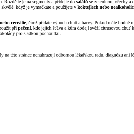
. Rozdělte je na segmenty a přidejte do
salátů
se zeleninou, ořechy a 
é skvělé, když je vymačkáte a použijete v
koktejlech nebo nealkoholi
nebo cereálie
, čímž přidáte výbuch chuti a barvy. Pokud máte hodně 
použít při
pečení
, kde jejich šťáva a kůra dodají svěží citrusovou ch
čokolády pro sladkou pochoutku.
ly na této stránce nenahrazují odbornou lékařskou radu, diagnózu ani l