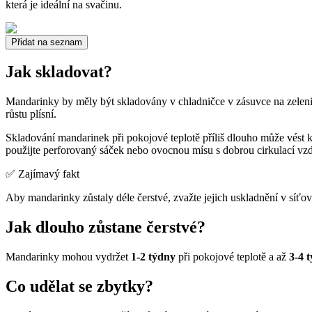
která je ideální na svačinu.
Přidat na seznam
Jak skladovat?
Mandarinky by měly být skladovány v chladničce v zásuvce na zelenin
růstu plísní.
Skladování mandarinek při pokojové teplotě příliš dlouho může vést 
použijte perforovaný sáček nebo ovocnou mísu s dobrou cirkulací vz
✅ Zajímavý fakt
Aby mandarinky zůstaly déle čerstvé, zvažte jejich uskladnění v síťov
Jak dlouho zůstane čerstvé?
Mandarinky mohou vydržet
1-2 týdny
při pokojové teplotě a až
3-4 
Co udělat se zbytky?