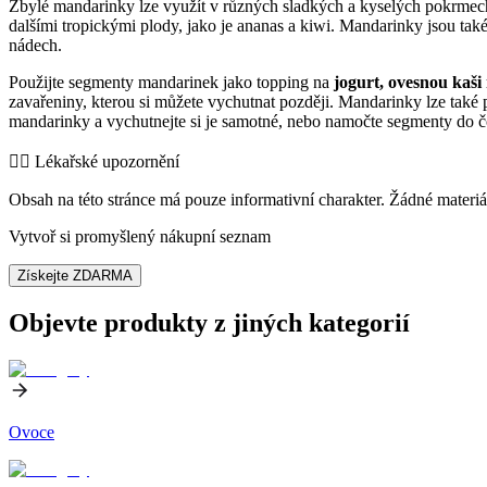
Zbylé mandarinky lze využít v různých sladkých a kyselých pokrmech
dalšími tropickými plody, jako je ananas a kiwi. Mandarinky jsou tak
nádech.
Použijte segmenty mandarinek jako topping na
jogurt, ovesnou kaši 
zavařeniny, kterou si můžete vychutnat později. Mandarinky lze také 
mandarinky a vychutnejte si je samotné, nebo namočte segmenty do 
👨‍⚕️️ Lékařské upozornění
Obsah na této stránce má pouze informativní charakter. Žádné materiá
Vytvoř si promyšlený nákupní seznam
Získejte ZDARMA
Objevte produkty z jiných kategorií
Ovoce