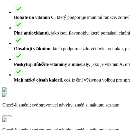
Bohaté na vitamin C
, který podporuje imunitní funkce, zdraví
Plné antioxidantů
, jako jsou flavonoidy, které pomáhají chráni
Obsahují vlákninu
, která podporuje zdraví trávicího traktu, pr
Poskytují důležité vitaminy a minerály
, jako je vitamin A, dr
Mají nízký obsah kalorií
, což je činí výživnou volbou pro spr
Chceš-li změnit své stravovací návyky, změň si nákupní seznam
Chceš-li změnit své stravovací návyky, změň si nákupní seznam