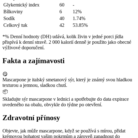
Glykemický index
60
-
Bílkoviny
6
12%
Sodík
40
1.74%
Celkový tuk
42
53.85%
*% Denní hodnoty (DH) udává, kolik živin v jedné porci jídla
přispívá k denní stravě. 2 000 kalorií denně je použito jako obecné
výživové doporučení.
Fakta a zajímavosti
😋
Mascarpone je italský smetanový sýr, který je známý svou hladkou
texturou a jemnou, sladkou chutí.
📦
Skladujte sýr mascarpone v lednici a spotřebujte do data expirace
uvedeného na obalu, obvykle do týdne po otevření.
Zdravotní přínosy
Objevte, jak může mascarpone, když se používá s mírou, přidat
krémovou bohatost vašim pokrmům a zároveň zapadnout do