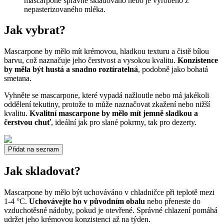
mascarpone správně skladováno nebo je vyrobeno z
nepasterizovaného mléka.
Jak vybrat?
Mascarpone by mělo mít krémovou, hladkou texturu a čistě bílou
barvu, což naznačuje jeho čerstvost a vysokou kvalitu.
Konzistence
by měla být hustá a snadno roztíratelná
, podobně jako bohatá
smetana.
Vyhněte se mascarpone, které vypadá nažloutle nebo má jakékoli
oddělení tekutiny, protože to může naznačovat zkažení nebo nižší
kvalitu.
Kvalitní mascarpone by mělo mít jemně sladkou a
čerstvou chuť
, ideální jak pro slané pokrmy, tak pro dezerty.
Přidat na seznam
Jak skladovat?
Mascarpone by mělo být uchováváno v chladničce při teplotě mezi
1-4 °C.
Uchovávejte ho v původním obalu
nebo přeneste do
vzduchotěsné nádoby, pokud je otevřené. Správné chlazení pomáhá
udržet jeho krémovou konzistenci až na týden.