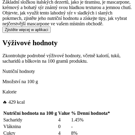
Základní složkou italských dezertů, jako je tiramisu, je mascarpone,
krémový a bohatý sýr známý svou hladkou texturou a jemnou chutí.
Objevte, jak využít tento lahodný sýr v sladkých i slaných
pokrmech, zjistěte jeho nutriční hodnotu a získejte tipy, jak vybrat
nejčerstvější mascarpone ve vašem místním obchodě.
Zjistěte więcej w aplikaci
Výživové hodnoty
Zkontrolujte podrobné výživové hodnoty, včetně kalorií, tuků,
sacharidů a bílkovin na 100 gramů produktu.
Nutriční hodnoty
Množství na
100 g
Kalorie
🔥 429 kcal
Nutriční hodnota na
100 g
Value
%
Denní hodnota
*
Sacharidy
4
1.45%
Vláknina
0
-
Cukry
4
8%