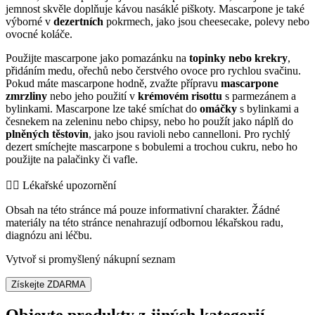
jemnost skvěle doplňuje kávou nasáklé piškoty. Mascarpone je také
výborné v
dezertních
pokrmech, jako jsou cheesecake, polevy nebo
ovocné koláče.
Použijte mascarpone jako pomazánku na
topinky nebo krekry
,
přidáním medu, ořechů nebo čerstvého ovoce pro rychlou svačinu.
Pokud máte mascarpone hodně, zvažte přípravu
mascarpone
zmrzliny
nebo jeho použití v
krémovém risottu
s parmezánem a
bylinkami. Mascarpone lze také smíchat do
omáčky
s bylinkami a
česnekem na zeleninu nebo chipsy, nebo ho použít jako náplň do
plněných těstovin
, jako jsou ravioli nebo cannelloni. Pro rychlý
dezert smíchejte mascarpone s bobulemi a trochou cukru, nebo ho
použijte na palačinky či vafle.
👨‍⚕️️ Lékařské upozornění
Obsah na této stránce má pouze informativní charakter. Žádné
materiály na této stránce nenahrazují odbornou lékařskou radu,
diagnózu ani léčbu.
Vytvoř si promyšlený nákupní seznam
Získejte ZDARMA
Objevte produkty z jiných kategorií