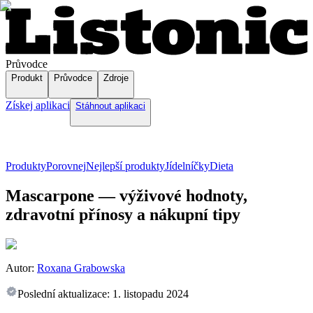
Průvodce
Produkt
Průvodce
Zdroje
Získej aplikaci
Stáhnout aplikaci
Produkty
Porovnej
Nejlepší produkty
Jídelníčky
Dieta
Mascarpone — výživové hodnoty,
zdravotní přínosy a nákupní tipy
Autor:
Roxana Grabowska
Poslední aktualizace:
1. listopadu 2024