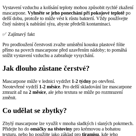
Vystavení vzduchu a kolísání teploty mohou způsobit rychlé zkažení
mascarpone.
Vyhněte se jeho ponechání při pokojové teplotě
po
delší dobu, protože to může vést k růstu bakterií. Vždy používejte
čistý nástroj k nabírání sýra, abyste předešli kontaminaci.
✅ Zajímavý fakt
Pro prodloužení čerstvosti zvažte umístění kousku plastové fólie
přímo na povrch mascarpone před uzavřením nádoby; to pomáhá
snížit vystavení vzduchu a zabraňuje vysychání.
Jak dlouho zůstane čerstvé?
Mascarpone může v lednici vydržet
1-2 týdny
po otevření.
Neotevřené vydrží
1-2 měsíce
. Pro delší skladování lze mascarpone
zmrazit až na
2 měsíce
, ale jeho textura se může po rozmrazení
změnit.
Co udělat se zbytky?
Zbylý mascarpone lze využít v mnoha sladkých i slaných pokrmech.
Přidejte ho do
omáčky na těstoviny
pro krémovou a bohatou
texturu, nebo ho použijte jako základ pro
tiramisu
, kde jeho