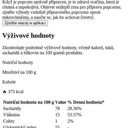
Když je popcorn správně připraven, je to zdravá svačina, která je
chutná a uspokojivá. Objevte nejlepší zrna pro přípravu popcornu,
zjistěte výhody vzdušně připraveného popcornu oproti
mikrovlnnému, a naučte se, jak ho uchovat čerstvý.
Zjistěte więcej w aplikaci
Výživové hodnoty
Zkontrolujte podrobné výživové hodnoty, včetně kalorií, tuků,
sacharidů a bílkovin na 100 gramů produktu.
Nutriční hodnoty
Množství na
100 g
Kalorie
🔥 375 kcal
Nutriční hodnota na
100 g
Value
%
Denní hodnota
*
Sacharidy
78
28.36%
Vláknina
15
53.57%
Cukry
1
2%
Glykemický index
55
-