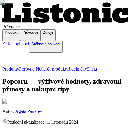
Průvodce
Produkt
Průvodce
Zdroje
Získej aplikaci
Stáhnout aplikaci
Produkty
Porovnej
Nejlepší produkty
Jídelníčky
Dieta
Popcorn — výživové hodnoty, zdravotní
přínosy a nákupní tipy
Autor:
Agata Pankow
Poslední aktualizace:
1. listopadu 2024