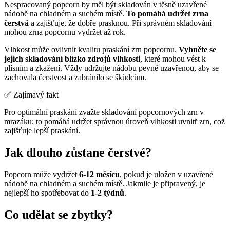
Nespracovaný popcorn by měl být skladován v těsně uzavřené
nádobě na chladném a suchém místě.
To pomáhá udržet zrna
čerstvá
a zajišťuje, že dobře prasknou. Při správném skladování
mohou zrna popcornu vydržet až rok.
Vlhkost může ovlivnit kvalitu praskání zrn popcornu.
Vyhněte se
jejich skladování blízko zdrojů vlhkosti
, které mohou vést k
plísním a zkažení. Vždy udržujte nádobu pevně uzavřenou, aby se
zachovala čerstvost a zabránilo se škůdcům.
✅ Zajímavý fakt
Pro optimální praskání zvažte skladování popcornových zrn v
mrazáku; to pomáhá udržet správnou úroveň vlhkosti uvnitř zrn, což
zajišťuje lepší praskání.
Jak dlouho zůstane čerstvé?
Popcorn může vydržet
6-12 měsíců
, pokud je uložen v uzavřené
nádobě na chladném a suchém místě. Jakmile je připravený, je
nejlepší ho spotřebovat do
1-2 týdnů
.
Co udělat se zbytky?