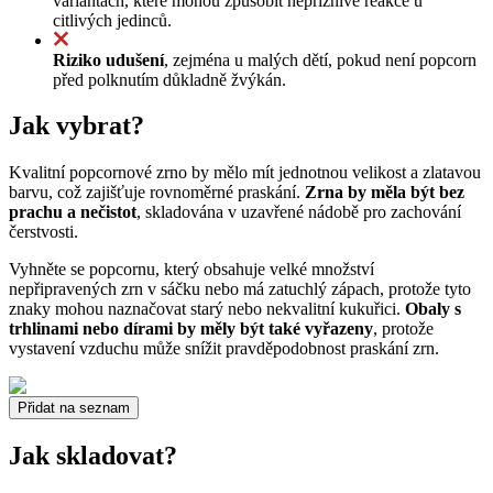
variantách, které mohou způsobit nepříznivé reakce u
citlivých jedinců.
Riziko udušení
, zejména u malých dětí, pokud není popcorn
před polknutím důkladně žvýkán.
Jak vybrat?
Kvalitní popcornové zrno by mělo mít jednotnou velikost a zlatavou
barvu, což zajišťuje rovnoměrné praskání.
Zrna by měla být bez
prachu a nečistot
, skladována v uzavřené nádobě pro zachování
čerstvosti.
Vyhněte se popcornu, který obsahuje velké množství
nepřipravených zrn v sáčku nebo má zatuchlý zápach, protože tyto
znaky mohou naznačovat starý nebo nekvalitní kukuřici.
Obaly s
trhlinami nebo dírami by měly být také vyřazeny
, protože
vystavení vzduchu může snížit pravděpodobnost praskání zrn.
Přidat na seznam
Jak skladovat?