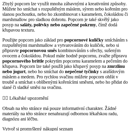
Zbylý popcorn lze využít mnoha zábavnými a kreativními způsoby.
Můžete ho smíchat s rozpuštěným máslem, sýrem nebo kořením pro
slanou pochoutku, nebo ho zkombinovat s karamelem, čokoládou či
marshmallow pro sladkou dobrotu. Popcorn je také skvělý jako
posyp na
saláty, polévky nebo zapečené pokrmy
, čímž dodá
křupavou texturu.
Použijte popcorn jako základ pro
popcornové kuličky
smícháním s
rozpuštěnými marshmallow a vytvarováním do kuliček, nebo si
připravte
popcornovou směs
kombinováním s ořechy, sušeným
ovocem a čokoládou. Pokud máte hodně popcornu, zvažte přípravu
popcornového brittle
pokrytím popcornu karamelem a pečením do
křupava. Popcorn lze také použít jako křupavý posyp na
zmrzlinu
nebo jogurt
, nebo ho smíchat do
nepečené tyčinky
s arašídovým
máslem a medem. Pro rychlou svačinu můžete popcorn ohřát v
troubě a smíchat s oblíbenými kořenícími směsmi, nebo ho přidat do
slané či sladké směsi na svačinu.
👨‍⚕️️ Lékařské upozornění
Obsah na této stránce má pouze informativní charakter. Žádné
materiály na této stránce nenahrazují odbornou lékařskou radu,
diagnózu ani léčbu.
Vytvoř si promyšlený nákupní seznam