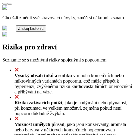
Chceš-li změnit své stravovací návyky, změň si nákupní seznam
Získej Listonic
Rizika pro zdraví
Seznamte se s možnými riziky spojenými s popcornem.
Vysoký obsah tuků a sodíku
v mnoha komerčních nebo
mikrovlnných variantách popcornu, což může přispět k
hypertenzi, zvýšenému riziku kardiovaskulárních onemocnění
a přibývání na váze.
Riziko zažívacích potíží
, jako je nadýmání nebo plynatost,
při konzumaci ve velkém množství, zejména pokud není
popcorn důkladně žvýkán.
Možnost umělých přísad
, jako jsou konzervanty, aromata
nebo barviva v některých komerčních popcornových