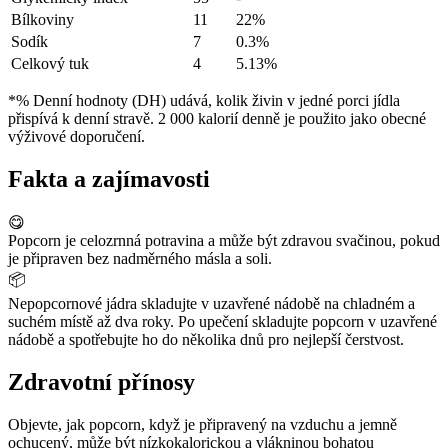
Bílkoviny
11
22%
Sodík
7
0.3%
Celkový tuk
4
5.13%
*% Denní hodnoty (DH) udává, kolik živin v jedné porci jídla
přispívá k denní stravě. 2 000 kalorií denně je použito jako obecné
výživové doporučení.
Fakta a zajímavosti
😋
Popcorn je celozrnná potravina a může být zdravou svačinou, pokud
je připraven bez nadměrného másla a soli.
📦
Nepopcornové jádra skladujte v uzavřené nádobě na chladném a
suchém místě až dva roky. Po upečení skladujte popcorn v uzavřené
nádobě a spotřebujte ho do několika dnů pro nejlepší čerstvost.
Zdravotní přínosy
Objevte, jak popcorn, když je připravený na vzduchu a jemně
ochucený, může být nízkokalorickou a vlákninou bohatou