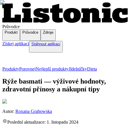
Průvodce
Produkt
Průvodce
Zdroje
Získej aplikaci
Stáhnout aplikaci
Produkty
Porovnej
Nejlepší produkty
Jídelníčky
Dieta
Rýže basmati — výživové hodnoty,
zdravotní přínosy a nákupní tipy
Autor:
Roxana Grabowska
Poslední aktualizace:
1. listopadu 2024