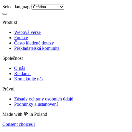
Select language
Produkt
Webová verze
Funkce
Často kladené dotazy
Překladatelská komunita
Společnost
O nás
Reklama
Kontaktujte nás
Právní
Zásady ochrany osobních údajů
Podmínky a ustanovení
Made with
💚
in Poland
Consent choices
|