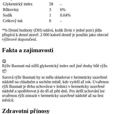
Glykemický index
58
-
Bílkoviny
3
6%
Sodík
1
0.04%
Celkový tuk
0
-
*% Denní hodnoty (DH) udává, kolik živin v jedné porci jídla
přispívá k denní stravě. 2 000 kalorií denně je použito jako obecné
výživové doporučení.
Fakta a zajímavosti
😋
Rýže Basmati má nižší glykemický index než jiné druhy bílé rýže.
📦
Surová rýže Basmati by se měla skladovat v hermeticky uzavřené
nádobě na chladném a suchém místě, kde vydrží až rok. Uvařenou
rýži Basmati je třeba uchovávat v lednici v hermeticky uzavřené
nádobě a spotřebovat ji do tří až pěti dnů. Pro delší uchování lze
uvařenou rýži zmrazit v hermeticky uzavřené nádobě až na šest
měsíců.
Zdravotní přínosy