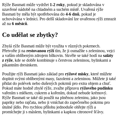
Rýže Basmati může vydržet
1-2 roky
, pokud je skladována v
uzavřené nádobě na chladném a suchém místě. Uvařená rýže
Basmati by měla být spotřebována do
4-6 dnů
, pokud je
uchovávána v lednici. Pro delší skladování lze uvařenou rýži zmrazit
až na
6 měsíců
.
Co udělat se zbytky?
Zbylá rýže Basmati může být využita v různých pokrmech.
Přetvořte ji na
restovanou rýži
tím, že ji osmažíte s zeleninou, vejci
a vaším oblíbeným zdrojem bílkovin. Skvěle se také hodí na
saláty
z rýže
, kde se dobře kombinuje s čerstvou zeleninou, bylinkami a
pikantním dresinkem.
Použijte rýži Basmati jako základ pro
rýžové misky
, které můžete
doplnit svými oblíbenými masy, fazolemi a zeleninou. Můžete ji také
přidat do polévek nebo dušených pokrmů pro extra objem a chuť.
Pokud máte hodně zbylé rýže, zvažte přípravu
rýžového pudinku
vařením s mlékem, cukrem a kořením, dokud nebude krémový.
Rýže Basmati se také dá použít na plněnou zeleninu, jako jsou
papriky nebo rajčata, nebo ji vmíchat do zapečeného pokrmu pro
útulné jídlo. Pro rychlou přílohu jednoduše ohřejte rýži a
promíchejte ji s máslem, bylinkami a kapkou citronové šťávy.