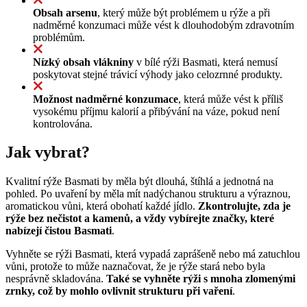
Obsah arsenu
, který může být problémem u rýže a při
nadměrné konzumaci může vést k dlouhodobým zdravotním
problémům.
Nízký obsah vlákniny
v bílé rýži Basmati, která nemusí
poskytovat stejné trávicí výhody jako celozrnné produkty.
Možnost nadměrné konzumace
, která může vést k příliš
vysokému příjmu kalorií a přibývání na váze, pokud není
kontrolována.
Jak vybrat?
Kvalitní rýže Basmati by měla být dlouhá, štíhlá a jednotná na
pohled. Po uvaření by měla mít nadýchanou strukturu a výraznou,
aromatickou vůni, která obohatí každé jídlo.
Zkontrolujte, zda je
rýže bez nečistot a kamenů, a vždy vybírejte značky, které
nabízejí čistou Basmati
.
Vyhněte se rýži Basmati, která vypadá zaprášeně nebo má zatuchlou
vůni, protože to může naznačovat, že je rýže stará nebo byla
nesprávně skladována.
Také se vyhněte rýži s mnoha zlomenými
zrnky, což by mohlo ovlivnit strukturu při vaření
.