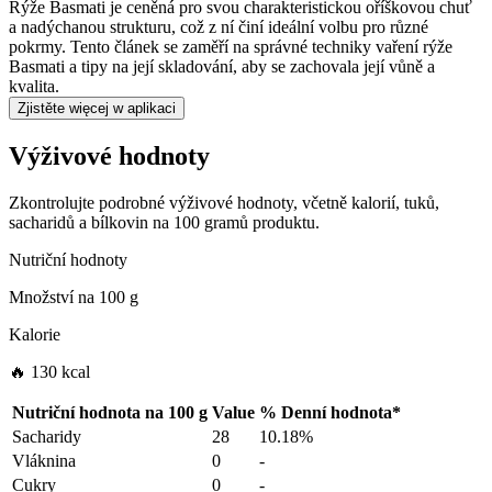
Rýže Basmati je ceněná pro svou charakteristickou oříškovou chuť
a nadýchanou strukturu, což z ní činí ideální volbu pro různé
pokrmy. Tento článek se zaměří na správné techniky vaření rýže
Basmati a tipy na její skladování, aby se zachovala její vůně a
kvalita.
Zjistěte więcej w aplikaci
Výživové hodnoty
Zkontrolujte podrobné výživové hodnoty, včetně kalorií, tuků,
sacharidů a bílkovin na 100 gramů produktu.
Nutriční hodnoty
Množství na
100 g
Kalorie
🔥 130 kcal
Nutriční hodnota na
100 g
Value
%
Denní hodnota
*
Sacharidy
28
10.18%
Vláknina
0
-
Cukry
0
-