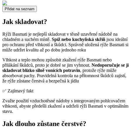
Přidat na seznam
Jak skladovat?
Rýži Basmati je nejlepší skladovat v těsně uzavřené nádobě na
chladném a suchém místě.
Spíž nebo kuchyňská skříň
jsou ideální
pro ochranu před vlhkostí a škůdci. Správně uložená rýže Basmati si
může udržet kvalitu až po dobu jednoho roku
Vlhkost a teplo mohou způsobit zkažení rýže Basmati nebo
přilákání škůdců, proto je dobré se jim vyhnout.
Nedoporučuje se ji
skladovat blízko silně vonících potravin
, protože rýže může
absorbovat pachy. Pravidelná kontrola na přítomnost škůdců zajistí,
že rýže zůstane čerstvá a bezpečná k jídlu
✅ Zajímavý fakt
Zvažte použití vzduchotěsné nádoby s integrovaným pohlcovačem
vlhkosti, abyste předešli zkažení a udrželi rýži Basmati v optimálním
stavu.
Jak dlouho zůstane čerstvé?