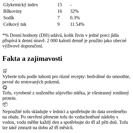
Glykemický index
15
-
Bílkoviny
16
32%
Sodík
7
0.3%
Celkový tuk
9
11.54%
*% Denní hodnoty (DH) udává, kolik živin v jedné porci jídla
přispívá k denní stravě. 2 000 kalorií denně je použito jako obecné
výživové doporučení.
Fakta a zajímavosti
🛒
Vyberte tofu podle tuhosti pro různé recepty: hedvábné do smoothie,
pevné do restovaných pokrmů.
😋
Tofu, vyrobené z sraženého sójového mléka, je všestranný rostlinný
protein.
📦
Nepoužité tofu skladujte v lednici a spotřebujte do data uvedeného
na obalu. Po otevření přeneste tofu do vzduchotěsné nádoby s
vodou, vodu měňte každý den a spotřebujte do tří až pěti dnů. Tofu
lze také zmrazit na dobu až tří měsíců.