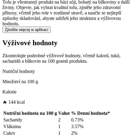
Tofu je všestranný produkt na bázi sóji, bohatý na bílkoviny a další
živiny. Objevte, jak vybrat kvalitní tofu, zjistěte jeho zdravotní
přínosy, včetně jeho role v rostlinné stravě, a naučte se nejlepší
způsoby skladování, abyste udrželi jeho strukturu a výživovou
hodnotu.
Zjistěte więcej w aplikaci
Výživové hodnoty
Zkontrolujte podrobné výživové hodnoty, včetně kalorií, tuků,
sacharidů a bílkovin na 100 gramů produktu.
Nutriční hodnoty
Množství na
100 g
Kalorie
🔥 144 kcal
Nutriční hodnota na
100 g
Value
%
Denní hodnota
*
Sacharidy
2
0.73%
Vláknina
1
3.57%
Cukry
1
2%