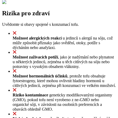
Rizika pro zdraví
Uvědomte si obavy spojené s konzumací tofu.
Možnost alergických reakcí
u jedinců s alergií na sóju, což
může způsobit příznaky jako svědění, otoky, potíže s
dýcháním nebo anafylaxi.
Možnost zažívacích potíží
, jako je nadýmání nebo plynatost
u některých jedinců, zejména u těch citlivých na sóju nebo
potraviny s vysokým obsahem vlákniny.
Možnost hormonálních účinků
, protože tofu obsahuje
fytoestrogeny, které mohou ovlivnit hladiny hormonů u
citlivých jedinců, zejména při konzumaci ve velkém množství.
Riziko kontaminace
geneticky modifikovanými organismy
(GMO), pokud tofu není vyrobeno z ne-GMO nebo
organické sóji, v závislosti na osobních preferencích a
obavách ohledně GMO.