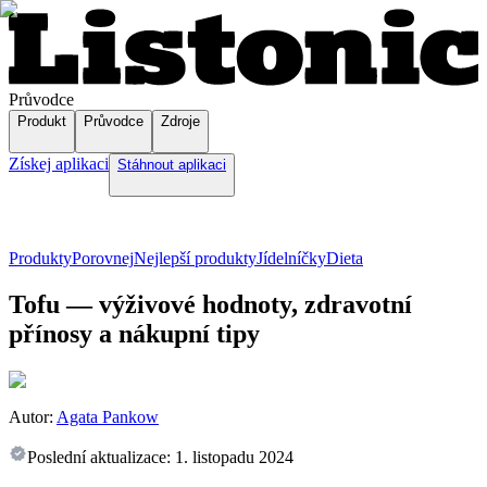
Průvodce
Produkt
Průvodce
Zdroje
Získej aplikaci
Stáhnout aplikaci
Produkty
Porovnej
Nejlepší produkty
Jídelníčky
Dieta
Tofu — výživové hodnoty, zdravotní
přínosy a nákupní tipy
Autor:
Agata Pankow
Poslední aktualizace:
1. listopadu 2024