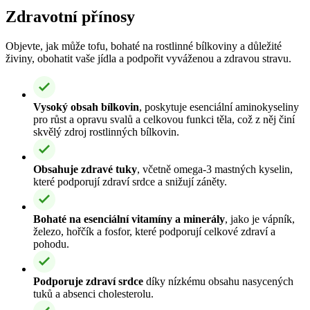
Zdravotní přínosy
Objevte, jak může tofu, bohaté na rostlinné bílkoviny a důležité
živiny, obohatit vaše jídla a podpořit vyváženou a zdravou stravu.
Vysoký obsah bílkovin
, poskytuje esenciální aminokyseliny
pro růst a opravu svalů a celkovou funkci těla, což z něj činí
skvělý zdroj rostlinných bílkovin.
Obsahuje zdravé tuky
, včetně omega-3 mastných kyselin,
které podporují zdraví srdce a snižují záněty.
Bohaté na esenciální vitamíny a minerály
, jako je vápník,
železo, hořčík a fosfor, které podporují celkové zdraví a
pohodu.
Podporuje zdraví srdce
díky nízkému obsahu nasycených
tuků a absenci cholesterolu.