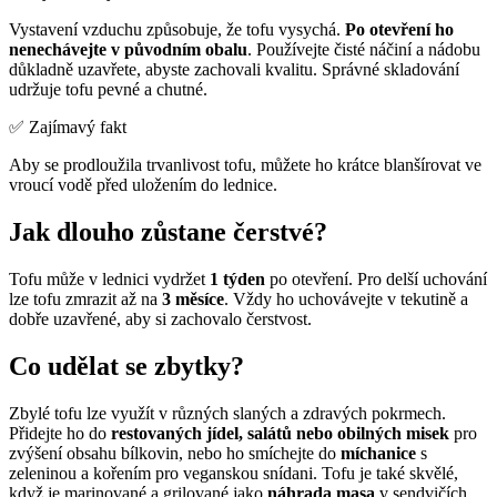
Vystavení vzduchu způsobuje, že tofu vysychá.
Po otevření ho
nenechávejte v původním obalu
. Používejte čisté náčiní a nádobu
důkladně uzavřete, abyste zachovali kvalitu. Správné skladování
udržuje tofu pevné a chutné.
✅ Zajímavý fakt
Aby se prodloužila trvanlivost tofu, můžete ho krátce blanšírovat ve
vroucí vodě před uložením do lednice.
Jak dlouho zůstane čerstvé?
Tofu může v lednici vydržet
1 týden
po otevření. Pro delší uchování
lze tofu zmrazit až na
3 měsíce
. Vždy ho uchovávejte v tekutině a
dobře uzavřené, aby si zachovalo čerstvost.
Co udělat se zbytky?
Zbylé tofu lze využít v různých slaných a zdravých pokrmech.
Přidejte ho do
restovaných jídel, salátů nebo obilných misek
pro
zvýšení obsahu bílkovin, nebo ho smíchejte do
míchanice
s
zeleninou a kořením pro veganskou snídani. Tofu je také skvělé,
když je marinované a grilované jako
náhrada masa
v sendvičích,