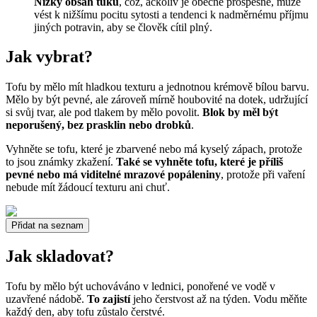
Nízký obsah tuku
, což, ačkoliv je obecně prospěšné, může
vést k nižšímu pocitu sytosti a tendenci k nadměrnému příjmu
jiných potravin, aby se člověk cítil plný.
Jak vybrat?
Tofu by mělo mít hladkou texturu a jednotnou krémově bílou barvu.
Mělo by být pevné, ale zároveň mírně houbovité na dotek, udržující
si svůj tvar, ale pod tlakem by mělo povolit.
Blok by měl být
neporušený, bez prasklin nebo drobků
.
Vyhněte se tofu, které je zbarvené nebo má kyselý zápach, protože
to jsou známky zkažení.
Také se vyhněte tofu, které je příliš
pevné nebo má viditelné mrazové popáleniny
, protože při vaření
nebude mít žádoucí texturu ani chuť.
Přidat na seznam
Jak skladovat?
Tofu by mělo být uchováváno v lednici, ponořené ve vodě v
uzavřené nádobě.
To zajistí
jeho čerstvost až na týden. Vodu měňte
každý den, aby tofu zůstalo čerstvé.