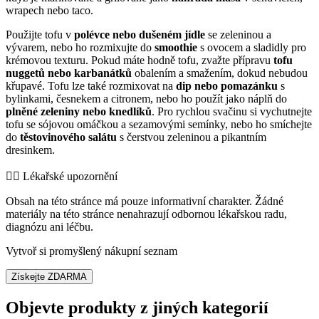
wrapech nebo taco.
Použijte tofu v
polévce nebo dušeném jídle
se zeleninou a
vývarem, nebo ho rozmixujte do
smoothie
s ovocem a sladidly pro
krémovou texturu. Pokud máte hodně tofu, zvažte přípravu
tofu
nuggetů nebo karbanátků
obalením a smažením, dokud nebudou
křupavé. Tofu lze také rozmixovat na
dip nebo pomazánku
s
bylinkami, česnekem a citronem, nebo ho použít jako náplň do
plněné zeleniny nebo knedlíků
. Pro rychlou svačinu si vychutnejte
tofu se sójovou omáčkou a sezamovými semínky, nebo ho smíchejte
do
těstovinového salátu
s čerstvou zeleninou a pikantním
dresinkem.
👨‍⚕️️ Lékařské upozornění
Obsah na této stránce má pouze informativní charakter. Žádné
materiály na této stránce nenahrazují odbornou lékařskou radu,
diagnózu ani léčbu.
Vytvoř si promyšlený nákupní seznam
Získejte ZDARMA
Objevte produkty z jiných kategorií