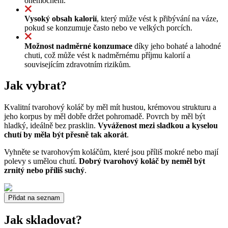
onemocnění.
Vysoký obsah kalorií
, který může vést k přibývání na váze,
pokud se konzumuje často nebo ve velkých porcích.
Možnost nadměrné konzumace
díky jeho bohaté a lahodné
chuti, což může vést k nadměrnému příjmu kalorií a
souvisejícím zdravotním rizikům.
Jak vybrat?
Kvalitní tvarohový koláč by měl mít hustou, krémovou strukturu a
jeho korpus by měl dobře držet pohromadě. Povrch by měl být
hladký, ideálně bez prasklin.
Vyváženost mezi sladkou a kyselou
chutí by měla být přesně tak akorát
.
Vyhněte se tvarohovým koláčům, které jsou příliš mokré nebo mají
polevy s umělou chutí.
Dobrý tvarohový koláč by neměl být
zrnitý nebo příliš suchý
.
Přidat na seznam
Jak skladovat?