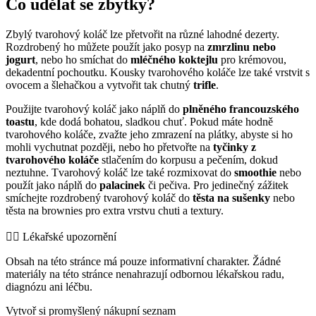
Co udělat se zbytky?
Zbylý tvarohový koláč lze přetvořit na různé lahodné dezerty.
Rozdrobený ho můžete použít jako posyp na
zmrzlinu nebo
jogurt
, nebo ho smíchat do
mléčného koktejlu
pro krémovou,
dekadentní pochoutku. Kousky tvarohového koláče lze také vrstvit s
ovocem a šlehačkou a vytvořit tak chutný
trifle
.
Použijte tvarohový koláč jako náplň do
plněného francouzského
toastu
, kde dodá bohatou, sladkou chuť. Pokud máte hodně
tvarohového koláče, zvažte jeho zmrazení na plátky, abyste si ho
mohli vychutnat později, nebo ho přetvořte na
tyčinky z
tvarohového koláče
stlačením do korpusu a pečením, dokud
neztuhne. Tvarohový koláč lze také rozmixovat do
smoothie
nebo
použít jako náplň do
palacinek
či pečiva. Pro jedinečný zážitek
smíchejte rozdrobený tvarohový koláč do
těsta na sušenky
nebo
těsta na brownies pro extra vrstvu chuti a textury.
👨‍⚕️️ Lékařské upozornění
Obsah na této stránce má pouze informativní charakter. Žádné
materiály na této stránce nenahrazují odbornou lékařskou radu,
diagnózu ani léčbu.
Vytvoř si promyšlený nákupní seznam