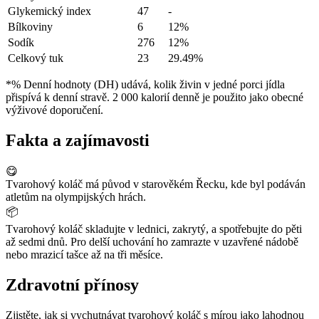
Glykemický index
47
-
Bílkoviny
6
12%
Sodík
276
12%
Celkový tuk
23
29.49%
*% Denní hodnoty (DH) udává, kolik živin v jedné porci jídla
přispívá k denní stravě. 2 000 kalorií denně je použito jako obecné
výživové doporučení.
Fakta a zajímavosti
😋
Tvarohový koláč má původ v starověkém Řecku, kde byl podáván
atletům na olympijských hrách.
📦
Tvarohový koláč skladujte v lednici, zakrytý, a spotřebujte do pěti
až sedmi dnů. Pro delší uchování ho zamrazte v uzavřené nádobě
nebo mrazicí tašce až na tři měsíce.
Zdravotní přínosy
Zjistěte, jak si vychutnávat tvarohový koláč s mírou jako lahodnou