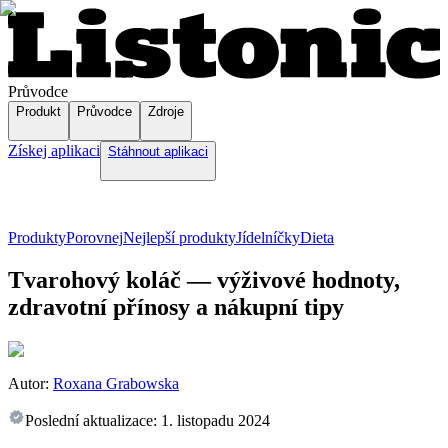
Průvodce
Produkt
Průvodce
Zdroje
Získej aplikaci
Stáhnout aplikaci
Produkty
Porovnej
Nejlepší produkty
Jídelníčky
Dieta
Tvarohový koláč — výživové hodnoty,
zdravotní přínosy a nákupní tipy
Autor:
Roxana Grabowska
Poslední aktualizace:
1. listopadu 2024