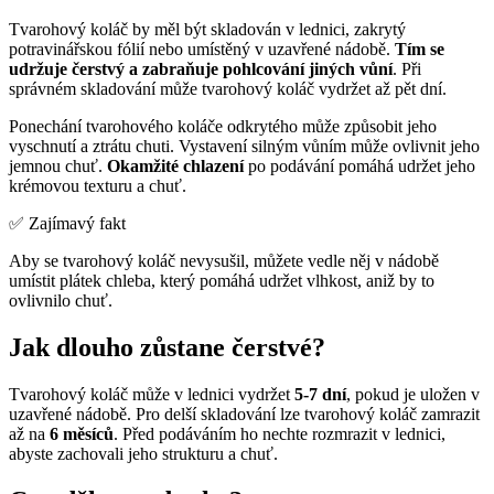
Tvarohový koláč by měl být skladován v lednici, zakrytý
potravinářskou fólií nebo umístěný v uzavřené nádobě.
Tím se
udržuje čerstvý a zabraňuje pohlcování jiných vůní
. Při
správném skladování může tvarohový koláč vydržet až pět dní.
Ponechání tvarohového koláče odkrytého může způsobit jeho
vyschnutí a ztrátu chuti. Vystavení silným vůním může ovlivnit jeho
jemnou chuť.
Okamžité chlazení
po podávání pomáhá udržet jeho
krémovou texturu a chuť.
✅ Zajímavý fakt
Aby se tvarohový koláč nevysušil, můžete vedle něj v nádobě
umístit plátek chleba, který pomáhá udržet vlhkost, aniž by to
ovlivnilo chuť.
Jak dlouho zůstane čerstvé?
Tvarohový koláč může v lednici vydržet
5-7 dní
, pokud je uložen v
uzavřené nádobě. Pro delší skladování lze tvarohový koláč zamrazit
až na
6 měsíců
. Před podáváním ho nechte rozmrazit v lednici,
abyste zachovali jeho strukturu a chuť.