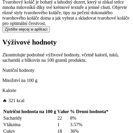
Tvarohový koláč je bohatý a lahodný dezert, který si získal srdce
mnoha milovníků díky své krémové textuře a jemné chuti. Objevte
různé styly tvarohového koláče, tipy na pečení dokonalého
tvarohového koláče doma a jak vybrat a skladovat tvarohové koláče
pro optimální čerstvost.
Zjistěte więcej w aplikaci
Výživové hodnoty
Zkontrolujte podrobné výživové hodnoty, včetně kalorií, tuků,
sacharidů a bílkovin na 100 gramů produktu.
Nutriční hodnoty
Množství na
100 g
Kalorie
🔥 321 kcal
Nutriční hodnota na
100 g
Value
%
Denní hodnota
*
Sacharidy
22
8%
Vláknina
1
3.57%
Cukry
18
36%