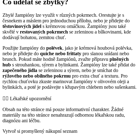
Co udělat se zbytky?
Zbylé žampióny lze využít v různých pokrmech. Orestujte je s
česnekem a máslem pro jednoduchou přílohu, nebo je přidejte do
těstovinových jídel
s krémovou omáčkou. Žampióny jsou také
skvělé v
restovaných pokrmech
se zeleninou a bílkovinami, kde
dodávají bohatou, zemitou chuť.
Použijte žampióny do
polévek
, jako je krémová houbová polévka,
nebo je přidejte do
quiche nebo frittaty
pro slanou snídani nebo
brunch. Pokud máte hodně žampiónů, zvažte přípravu
plněných
hub
s strouhankou, sýrem a bylinkami. Žampióny lze také přidat do
zapečeného jídla
se zeleninou a sýrem, nebo je smíchat do
rýžového nebo obilného pokrmu
pro extra chuť a texturu. Pro
rychlou chuťovku zkuste marinovat žampióny v olivovém oleji a
bylinkách, a poté je podávejte s křupavým chlebem nebo sušenkami.
👨‍⚕️️ Lékařské upozornění
Obsah na této stránce má pouze informativní charakter. Žádné
materiály na této stránce nenahrazují odbornou lékařskou radu,
diagnózu ani léčbu.
Vytvoř si promyšlený nákupní seznam