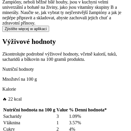
Žampióny, neboli běžné bílé houby, jsou v kuchyni velmi
univerzální a bohaté na živiny, jako jsou vitamíny skupiny B a
minerály. Naučte se, jak vybrat ty nejčerstvější žampióny a jak je
nejlépe připravit a skladovat, abyste zachovali jejich chuť a
zdravotní přínosy.
Zjistěte więcej w aplikaci
Výživové hodnoty
Zkontrolujte podrobné výživové hodnoty, včetně kalorií, tuků,
sacharidů a bílkovin na 100 gramů produktu.
Nutriční hodnoty
Množství na
100 g
Kalorie
🔥 22 kcal
Nutriční hodnota na
100 g
Value
%
Denní hodnota
*
Sacharidy
3
1.09%
Vláknina
1
3.57%
Cukry
2
4%