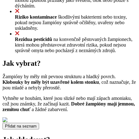
mohou způsobit příznaky jako svědění, otok nebo potíže s
dýcháním.
Riziko kontaminace
škodlivými bakteriemi nebo toxiny,
pokud nejsou žampióny správně očištěny, uvařeny nebo
uskladněny.
Rezidua pesticidů
na konvenčně pěstovaných žampionech,
která mohou představovat zdravotní rizika, pokud nejsou
správně omyta nebo pocházejí z neznámých zdrojů.
Jak vybrat?
Žampióny by měly mít pevnou strukturu a hladký povrch.
Klobouky by měly být uzavřené kolem stonku
, což naznačuje, že
jsou mladé a nebyly přerostlé.
Vyhněte se houbám, které jsou slizké nebo mají zápach amoniaku,
což jsou známky, že začínají kazit.
Dobré žampióny mají jemnou,
zemitou chuť
a žádné zabarvení.
Přidat na seznam