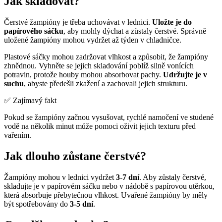
Jak skladovat?
Čerstvé žampióny je třeba uchovávat v lednici.
Uložte je do
papírového sáčku
, aby mohly dýchat a zůstaly čerstvé. Správně
uložené žampióny mohou vydržet až týden v chladničce.
Plastové sáčky mohou zadržovat vlhkost a způsobit, že žampióny
zhnědnou. Vyhněte se jejich skladování poblíž silně vonících
potravin, protože houby mohou absorbovat pachy.
Udržujte je v
suchu
, abyste předešli zkažení a zachovali jejich strukturu.
✅ Zajímavý fakt
Pokud se žampióny začnou vysušovat, rychlé namočení ve studené
vodě na několik minut může pomoci oživit jejich texturu před
vařením.
Jak dlouho zůstane čerstvé?
Žampióny mohou v lednici vydržet
3-7 dní
. Aby zůstaly čerstvé,
skladujte je v papírovém sáčku nebo v nádobě s papírovou utěrkou,
která absorbuje přebytečnou vlhkost. Uvařené žampióny by měly
být spotřebovány do
3-5 dní
.