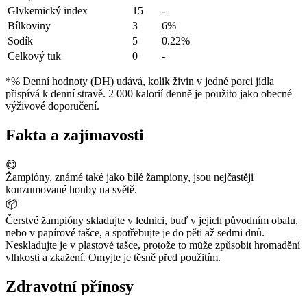
Glykemický index
15
-
Bílkoviny
3
6%
Sodík
5
0.22%
Celkový tuk
0
-
*% Denní hodnoty (DH) udává, kolik živin v jedné porci jídla
přispívá k denní stravě. 2 000 kalorií denně je použito jako obecné
výživové doporučení.
Fakta a zajímavosti
😋
Žampióny, známé také jako bílé žampiony, jsou nejčastěji
konzumované houby na světě.
📦
Čerstvé žampióny skladujte v lednici, buď v jejich původním obalu,
nebo v papírové tašce, a spotřebujte je do pěti až sedmi dnů.
Neskladujte je v plastové tašce, protože to může způsobit hromadění
vlhkosti a zkažení. Omyjte je těsně před použitím.
Zdravotní přínosy