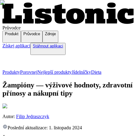
Průvodce
Produkt
Průvodce
Zdroje
Získej aplikaci
Stáhnout aplikaci
Produkty
Porovnej
Nejlepší produkty
Jídelníčky
Dieta
Žampióny — výživové hodnoty, zdravotní
přínosy a nákupní tipy
Autor:
Filip Jędraszczyk
Poslední aktualizace:
1. listopadu 2024