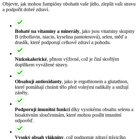
Objevte, jak mohou žampióny obohatit vaše jídlo, zlepšit vaši stravu
a podpořit dobré zdraví.
Bohaté na vitamíny a minerály
, jako jsou vitaminy skupiny
B (riboflavin, niacin, kyselina pantotenová), selen, měď a
draslík, které podporují celkové zdraví a pohodu.
Nízkokalorické
, přitom výživné, což je činí skvělým
doplňkem vyvážené stravy.
Obsahují antioxidanty
, jako je ergothionein a glutathion,
které pomáhají chránit tělo před volnými radikály a snižují
záněty.
Podporují imunitní funkci
díky vysokému obsahu selenu a
bioaktivním sloučeninám, které mohou posílit imunitní
odpověď.
Vysoký obsah vlákniny
, což podporuje zdraví trávicího