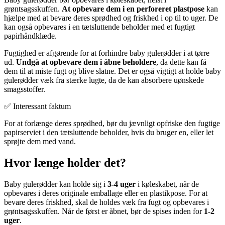
grøntsagsskuffen.
At opbevare dem i en perforeret plastpose
kan
hjælpe med at bevare deres sprødhed og friskhed i op til to uger. De
kan også opbevares i en tætsluttende beholder med et fugtigt
papirhåndklæde.
Fugtighed er afgørende for at forhindre baby gulerødder i at tørre
ud.
Undgå at opbevare dem i åbne beholdere
, da dette kan få
dem til at miste fugt og blive slatne. Det er også vigtigt at holde baby
gulerødder væk fra stærke lugte, da de kan absorbere uønskede
smagsstoffer.
✅ Interessant faktum
For at forlænge deres sprødhed, bør du jævnligt opfriske den fugtige
papirserviet i den tætsluttende beholder, hvis du bruger en, eller let
sprøjte dem med vand.
Hvor længe holder det?
Baby gulerødder kan holde sig i
3-4 uger
i køleskabet, når de
opbevares i deres originale emballage eller en plastikpose. For at
bevare deres friskhed, skal de holdes væk fra fugt og opbevares i
grøntsagsskuffen. Når de først er åbnet, bør de spises inden for
1-2
uger
.