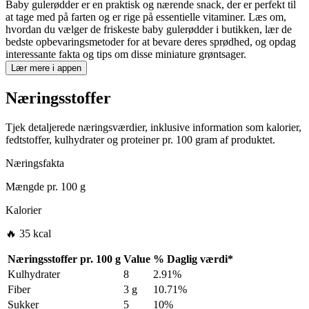
Baby gulerødder er en praktisk og nærende snack, der er perfekt til
at tage med på farten og er rige på essentielle vitaminer. Læs om,
hvordan du vælger de friskeste baby gulerødder i butikken, lær de
bedste opbevaringsmetoder for at bevare deres sprødhed, og opdag
interessante fakta og tips om disse miniature grøntsager.
Lær mere i appen
Næringsstoffer
Tjek detaljerede næringsværdier, inklusive information som kalorier,
fedtstoffer, kulhydrater og proteiner pr. 100 gram af produktet.
Næringsfakta
Mængde pr.
100 g
Kalorier
🔥 35 kcal
Næringsstoffer pr.
100 g
Value
%
Daglig værdi
*
Kulhydrater
8
2.91%
Fiber
3 g
10.71%
Sukker
5
10%