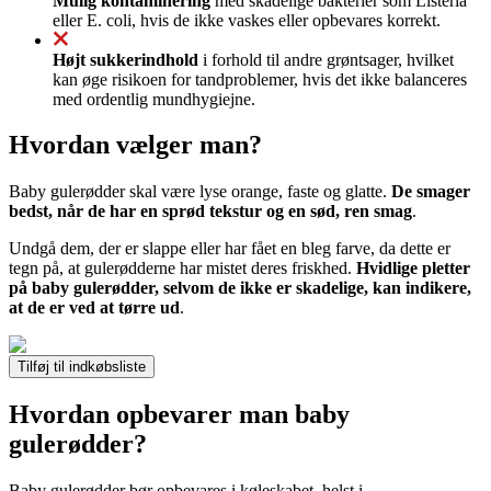
Mulig kontaminering
med skadelige bakterier som Listeria
eller E. coli, hvis de ikke vaskes eller opbevares korrekt.
Højt sukkerindhold
i forhold til andre grøntsager, hvilket
kan øge risikoen for tandproblemer, hvis det ikke balanceres
med ordentlig mundhygiejne.
Hvordan vælger man?
Baby gulerødder skal være lyse orange, faste og glatte.
De smager
bedst, når de har en sprød tekstur og en sød, ren smag
.
Undgå dem, der er slappe eller har fået en bleg farve, da dette er
tegn på, at gulerødderne har mistet deres friskhed.
Hvidlige pletter
på baby gulerødder, selvom de ikke er skadelige, kan indikere,
at de er ved at tørre ud
.
Tilføj til indkøbsliste
Hvordan opbevarer man baby
gulerødder?
Baby gulerødder bør opbevares i køleskabet, helst i