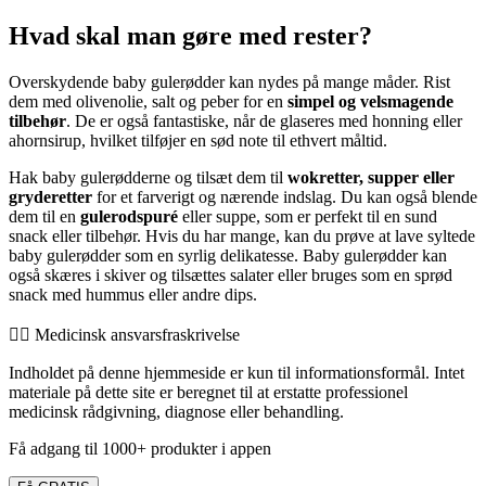
Hvad skal man gøre med rester?
Overskydende baby gulerødder kan nydes på mange måder. Rist
dem med olivenolie, salt og peber for en
simpel og velsmagende
tilbehør
. De er også fantastiske, når de glaseres med honning eller
ahornsirup, hvilket tilføjer en sød note til ethvert måltid.
Hak baby gulerødderne og tilsæt dem til
wokretter, supper eller
gryderetter
for et farverigt og nærende indslag. Du kan også blende
dem til en
gulerodspuré
eller suppe, som er perfekt til en sund
snack eller tilbehør. Hvis du har mange, kan du prøve at lave syltede
baby gulerødder som en syrlig delikatesse. Baby gulerødder kan
også skæres i skiver og tilsættes salater eller bruges som en sprød
snack med hummus eller andre dips.
👨‍⚕️️ Medicinsk ansvarsfraskrivelse
Indholdet på denne hjemmeside er kun til informationsformål. Intet
materiale på dette site er beregnet til at erstatte professionel
medicinsk rådgivning, diagnose eller behandling.
Få adgang til 1000+ produkter i appen