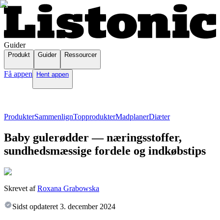
Guider
Produkt
Guider
Ressourcer
Få appen
Hent appen
Produkter
Sammenlign
Topprodukter
Madplaner
Diæter
Baby gulerødder — næringsstoffer,
sundhedsmæssige fordele og indkøbstips
Skrevet af
Roxana Grabowska
Sidst opdateret
3. december 2024