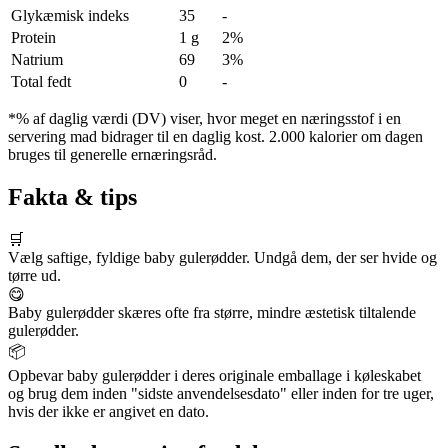
Glykæmisk indeks
35
-
Protein
1 g
2%
Natrium
69
3%
Total fedt
0
-
*% af daglig værdi (DV) viser, hvor meget en næringsstof i en
servering mad bidrager til en daglig kost. 2.000 kalorier om dagen
bruges til generelle ernæringsråd.
Fakta & tips
🛒
Vælg saftige, fyldige baby gulerødder. Undgå dem, der ser hvide og
tørre ud.
😋
Baby gulerødder skæres ofte fra større, mindre æstetisk tiltalende
gulerødder.
📦
Opbevar baby gulerødder i deres originale emballage i køleskabet
og brug dem inden "sidste anvendelsesdato" eller inden for tre uger,
hvis der ikke er angivet en dato.