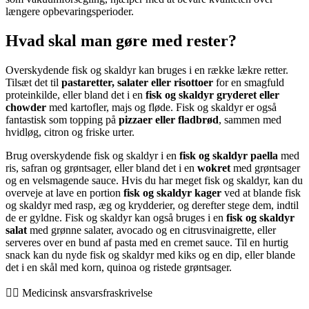
længere opbevaringsperioder.
Hvad skal man gøre med rester?
Overskydende fisk og skaldyr kan bruges i en række lækre retter.
Tilsæt det til
pastaretter, salater eller risottoer
for en smagfuld
proteinkilde, eller bland det i en
fisk og skaldyr gryderet eller
chowder
med kartofler, majs og fløde. Fisk og skaldyr er også
fantastisk som topping på
pizzaer eller fladbrød
, sammen med
hvidløg, citron og friske urter.
Brug overskydende fisk og skaldyr i en
fisk og skaldyr paella
med
ris, safran og grøntsager, eller bland det i en
wokret
med grøntsager
og en velsmagende sauce. Hvis du har meget fisk og skaldyr, kan du
overveje at lave en portion
fisk og skaldyr kager
ved at blande fisk
og skaldyr med rasp, æg og krydderier, og derefter stege dem, indtil
de er gyldne. Fisk og skaldyr kan også bruges i en
fisk og skaldyr
salat
med grønne salater, avocado og en citrusvinaigrette, eller
serveres over en bund af pasta med en cremet sauce. Til en hurtig
snack kan du nyde fisk og skaldyr med kiks og en dip, eller blande
det i en skål med korn, quinoa og ristede grøntsager.
👨‍⚕️️ Medicinsk ansvarsfraskrivelse