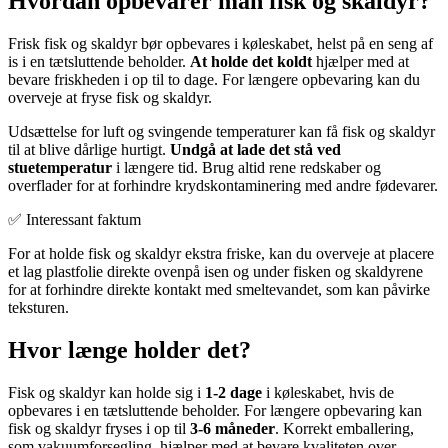
Hvordan opbevarer man fisk og skaldyr?
Frisk fisk og skaldyr bør opbevares i køleskabet, helst på en seng af
is i en tætsluttende beholder.
At holde det koldt
hjælper med at
bevare friskheden i op til to dage. For længere opbevaring kan du
overveje at fryse fisk og skaldyr.
Udsættelse for luft og svingende temperaturer kan få fisk og skaldyr
til at blive dårlige hurtigt.
Undgå at lade det stå ved
stuetemperatur
i længere tid. Brug altid rene redskaber og
overflader for at forhindre krydskontaminering med andre fødevarer.
✅ Interessant faktum
For at holde fisk og skaldyr ekstra friske, kan du overveje at placere
et lag plastfolie direkte ovenpå isen og under fisken og skaldyrene
for at forhindre direkte kontakt med smeltevandet, som kan påvirke
teksturen.
Hvor længe holder det?
Fisk og skaldyr kan holde sig i
1-2 dage
i køleskabet, hvis de
opbevares i en tætsluttende beholder. For længere opbevaring kan
fisk og skaldyr fryses i op til
3-6 måneder
. Korrekt emballering,
som vakuumforsegling, hjælper med at bevare kvaliteten over