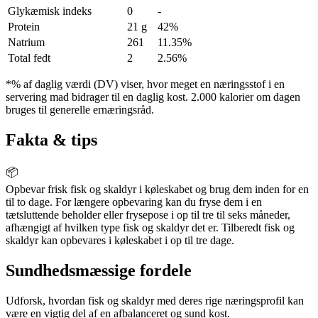
Glykæmisk indeks
0
-
Protein
21 g
42%
Natrium
261
11.35%
Total fedt
2
2.56%
*% af daglig værdi (DV) viser, hvor meget en næringsstof i en
servering mad bidrager til en daglig kost. 2.000 kalorier om dagen
bruges til generelle ernæringsråd.
Fakta & tips
📦
Opbevar frisk fisk og skaldyr i køleskabet og brug dem inden for en
til to dage. For længere opbevaring kan du fryse dem i en
tætsluttende beholder eller frysepose i op til tre til seks måneder,
afhængigt af hvilken type fisk og skaldyr det er. Tilberedt fisk og
skaldyr kan opbevares i køleskabet i op til tre dage.
Sundhedsmæssige fordele
Udforsk, hvordan fisk og skaldyr med deres rige næringsprofil kan
være en vigtig del af en afbalanceret og sund kost.