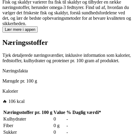
Fisk og skaldyr varierer fra fisk til skaldyr og tilbyder en række
næringsstoffer, herunder omega-3 fedtsyrer. Find ud af, hvordan du
vælger det friskeste fisk og skaldyr, forstå sundhedsfordelene ved
det, og lær de bedste opbevaringsmetoder for at bevare kvaliteten og
sikkerheden.
Lær mere i appen
Næringsstoffer
Tjek detaljerede næringsværdier, inklusive information som kalorier,
fedtstoffer, kulhydrater og proteiner pr. 100 gram af produktet.
Næringsfakta
Mængde pr.
100 g
Kalorier
🔥 106 kcal
Næringsstoffer pr.
100 g
Value
%
Daglig værdi
*
Kulhydrater
0
-
Fiber
0 g
-
Sukker
0
-