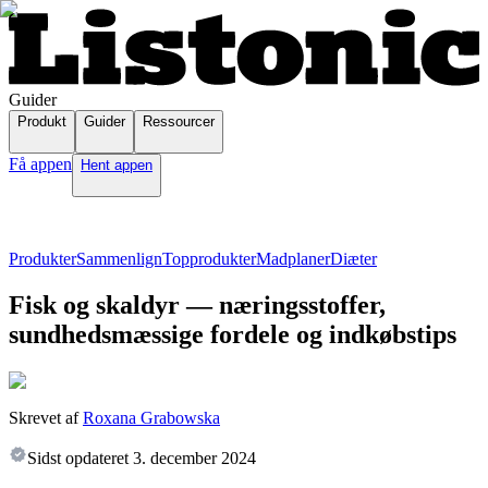
Guider
Produkt
Guider
Ressourcer
Få appen
Hent appen
Produkter
Sammenlign
Topprodukter
Madplaner
Diæter
Fisk og skaldyr — næringsstoffer,
sundhedsmæssige fordele og indkøbstips
Skrevet af
Roxana Grabowska
Sidst opdateret
3. december 2024