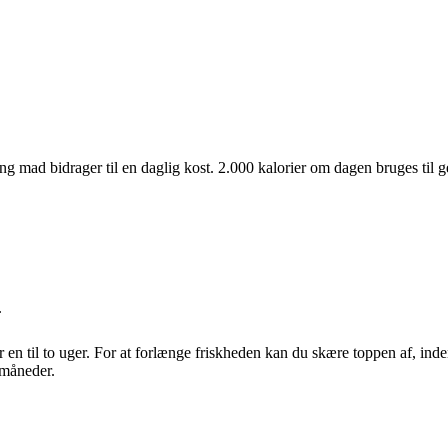
ng mad bidrager til en daglig kost. 2.000 kalorier om dagen bruges til g
.
r en til to uger. For at forlænge friskheden kan du skære toppen af, i
e måneder.