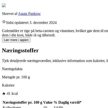
Skrevet af
Agata Pankow
Sidst opdateret
3. december 2024
Gulerødder er rige på beta-caroten og vitaminer, hvilket gør dem til 
dem i din kost, både rå og tilberedt.
Lær mere i appen
Næringsstoffer
Tjek detaljerede næringsværdier, inklusive information som kalorier, fe
Næringsfakta
Mængde pr.
100 g
Kalorier
🔥 41 kcal
Næringsstoffer pr.
100 g
Value
%
Daglig værdi
*
Kulhydrater
10
3.64%