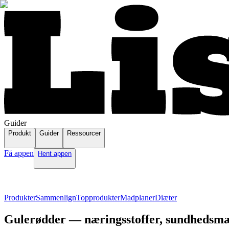
Guider
Produkt
Guider
Ressourcer
Få appen
Hent appen
Produkter
Sammenlign
Topprodukter
Madplaner
Diæter
Gulerødder — næringsstoffer, sundhedsmæs