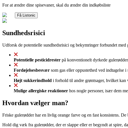
For at ændre dine spisevaner, skal du ændre din indkøbsliste
Få Listonic
Sundhedsrisici
Udforsk de potentielle sundhedsrisici og bekymringer forbundet med 
Potentielle pesticidrester
på konventionelt dyrkede gulerødder, 
Fordøjelsesbesvær
som gas eller oppustethed ved indtagelse i 
Højt sukkerindhold
i forhold til andre grøntsager, hvilket ka
Mulige allergiske reaktioner
hos nogle personer, især dem med 
Hvordan vælger man?
Friske gulerødder har en livlig orange farve og en fast konsistens. De 
Hold dig væk fra gulerødder, der er slappe eller er begyndt at spire, da