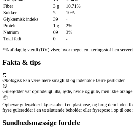
Fiber
3 g
10.71%
Sukker
5
10%
Glykæmisk indeks
39
-
Protein
1 g
2%
Natrium
69
3%
Total fedt
0
-
*% af daglig værdi (DV) viser, hvor meget en næringsstof i en serveri
Fakta & tips
🛒
Økologisk kan være mere smagfuld og indeholde færre pesticider.
😋
Gulerødder var oprindeligt lilla, røde, hvide og gule, men ikke orange
📦
Opbevar gulerødder i køleskabet i en plastpose, og brug dem inden fo
fryse gulerødder i en tætsluttende beholder eller frysepose i op til ott
Sundhedsmæssige fordele