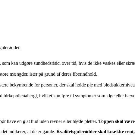
gulerødder.
som kan udgøre sundhedsrisici over tid, hvis de ikke vaskes eller skræl
store mængder, især på grund af deres fiberindhold.
n være bekymrende for personer, der skal holde øje med blodsukkerniveau
birkepollenallergi, hvilket kan føre til symptomer som kløe eller hævel
bør have en glat hud uden revner eller bløde pletter.
Toppen skal være l
 det indikerer, at de er gamle.
Kvalitetsgulerødder skal knække rent,