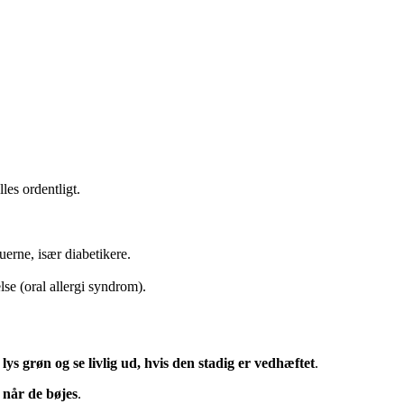
les ordentligt.
erne, især diabetikere.
se (oral allergi syndrom).
ys grøn og se livlig ud, hvis den stadig er vedhæftet
.
 når de bøjes
.