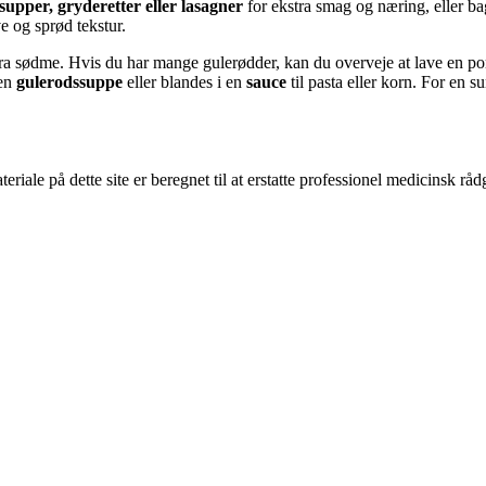
supper, gryderetter eller lasagner
for ekstra smag og næring, eller ba
ve og sprød tekstur.
ra sødme. Hvis du har mange gulerødder, kan du overveje at lave en po
 en
gulerodssuppe
eller blandes i en
sauce
til pasta eller korn. For en 
riale på dette site er beregnet til at erstatte professionel medicinsk rå