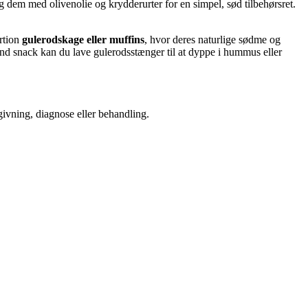
g dem med olivenolie og krydderurter for en simpel, sød tilbehørsret.
rtion
gulerodskage eller muffins
, hvor deres naturlige sødme og
sund snack kan du lave gulerodsstænger til at dyppe i hummus eller
dgivning, diagnose eller behandling.