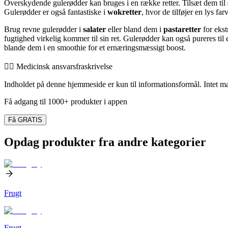
Overskydende gulerødder kan bruges i en række retter. Tilsæt dem til
Gulerødder er også fantastiske i
wokretter
, hvor de tilføjer en lys far
Brug revne gulerødder i
salater
eller bland dem i
pastaretter
for ekst
fugtighed virkelig kommer til sin ret. Gulerødder kan også pureres til
blande dem i en smoothie for et ernæringsmæssigt boost.
👨‍⚕️️ Medicinsk ansvarsfraskrivelse
Indholdet på denne hjemmeside er kun til informationsformål. Intet mate
Få adgang til 1000+ produkter i appen
Få GRATIS
Opdag produkter fra andre kategorier
Frugt
Frugt