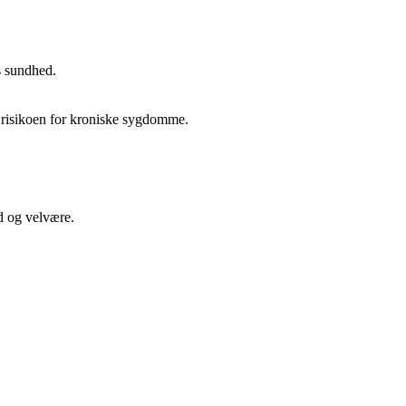
s sundhed.
e risikoen for kroniske sygdomme.
d og velvære.