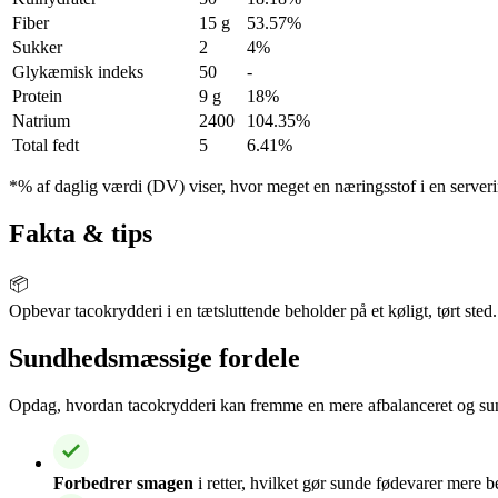
Fiber
15 g
53.57%
Sukker
2
4%
Glykæmisk indeks
50
-
Protein
9 g
18%
Natrium
2400
104.35%
Total fedt
5
6.41%
*% af daglig værdi (DV) viser, hvor meget en næringsstof i en serveri
Fakta & tips
📦
Opbevar tacokrydderi i en tætsluttende beholder på et køligt, tørt sted.
Sundhedsmæssige fordele
Opdag, hvordan tacokrydderi kan fremme en mere afbalanceret og sund
Forbedrer smagen
i retter, hvilket gør sunde fødevarer mere