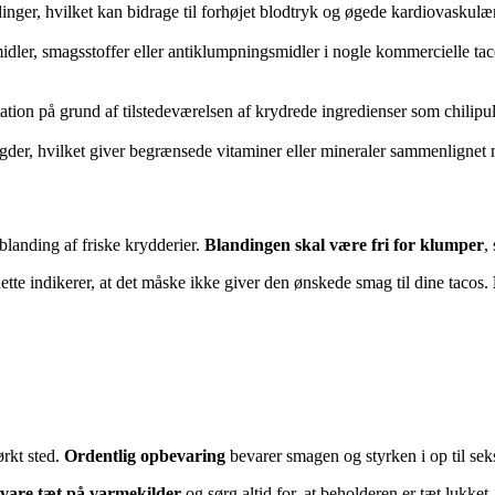
ger, hvilket kan bidrage til forhøjet blodtryk og øgede kardiovaskulære
ler, smagsstoffer eller antiklumpningsmidler i nogle kommercielle ta
ation på grund af tilstedeværelsen af krydrede ingredienser som chilipu
gder, hvilket giver begrænsede vitaminer eller mineraler sammenlignet 
blanding af friske krydderier.
Blandingen skal være fri for klumper
,
ette indikerer, at det måske ikke giver den ønskede smag til dine tacos.
ørkt sted.
Ordentlig opbevaring
bevarer smagen og styrken i op til seks
vare tæt på varmekilder
og sørg altid for, at beholderen er tæt lukke