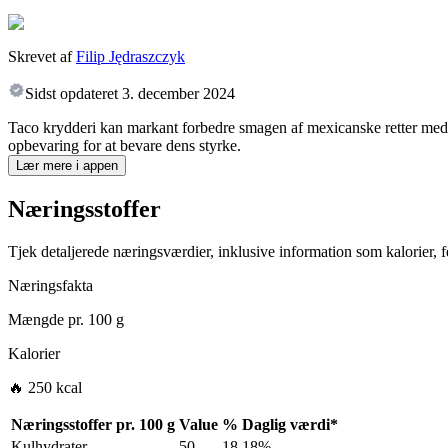
Skrevet af
Filip Jędraszczyk
Sidst opdateret
3. december 2024
Taco krydderi kan markant forbedre smagen af mexicanske retter med si
opbevaring for at bevare dens styrke.
Lær mere i appen
Næringsstoffer
Tjek detaljerede næringsværdier, inklusive information som kalorier, fe
Næringsfakta
Mængde pr.
100 g
Kalorier
🔥 250 kcal
Næringsstoffer pr.
100 g
Value
%
Daglig værdi
*
Kulhydrater
50
18.18%