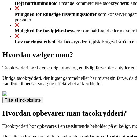
Højt natriumindhold
i mange kommercielle tacokrydderiblandin
Mulighed for kunstige tilsætningsstoffer
som konserveringsmid
personer.
Mulighed for fordøjelsesbesvær
som halsbrand eller maveirrit
Lav næringstæthed
, da tacokrydderi typisk bruges i små mæn
Hvordan vælger man?
Tacokrydderi bør have en rig aroma og en livlig farve, der antyder en 
Undgå tacokrydderi, der lugter gammelt eller har mistet sin farve, da d
kan føre til nedsat smag og effektivitet af krydderiet.
Tilføj til indkøbsliste
Hvordan opbevarer man tacokrydderi?
Tacokrydderi bør opbevares i en tætsluttende beholder på et køligt, m
Udsættelse for lys og luft kan nedbryde krydderierne.
Undgå at opbe