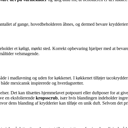
 antallet af gange, hovedbeholderen åbnes, og dermed bevare krydderier
beholder et køligt, mørkt sted. Korrekt opbevaring hjælper med at bevar
 måltider velsmagende.
e i madlavning og uden for køkkenet. I køkkenet tilføjer tacokrydderi e
f både mexicansk inspirerede og hverdagsretter.
ser. Det kan tilsættes hjemmelavet potpourri eller duftposer for at gi
ave en eksfolierende
kropsscrub
, især hvis blandingen indeholder ingre
or dens blanding af krydderier kan tilføje en unik duft. Selvom det pri