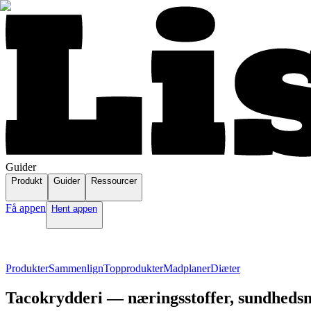
Guider
Produkt
Guider
Ressourcer
Få appen
Hent appen
Produkter
Sammenlign
Topprodukter
Madplaner
Diæter
Tacokrydderi — næringsstoffer, sundhedsm