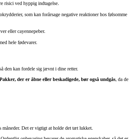
 risici ved hyppig indtagelse.
cokrydderier, som kan forårsage negative reaktioner hos følsomme
lver eller cayennepeber.
med hele fødevarer.
 så den kan fordele sig jævnt i dine retter.
Pakker, der er åbne eller beskadigede, bør også undgås
, da de
 måneder. Det er vigtigt at holde det tæt lukket.
t. Ordentlig opbevaring bevarer de aromatiske egenskaber, så det er