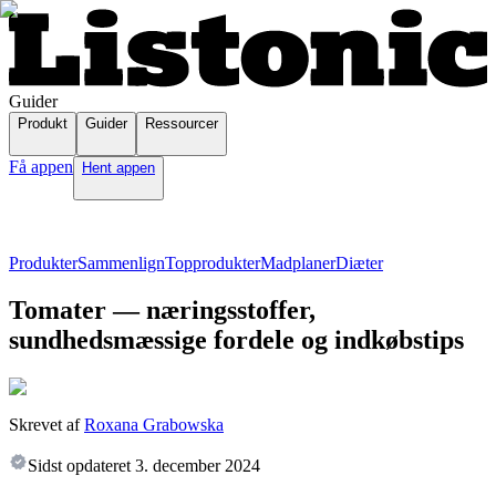
Guider
Produkt
Guider
Ressourcer
Få appen
Hent appen
Produkter
Sammenlign
Topprodukter
Madplaner
Diæter
Tomater — næringsstoffer,
sundhedsmæssige fordele og indkøbstips
Skrevet af
Roxana Grabowska
Sidst opdateret
3. december 2024