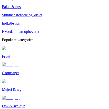
Fakta & tips
Sundhedsfordele og -risici
Indkøbstips
Hvordan man opbevarer
Populære kategorier
Frugt
Grøntsager
Mejeri & æg
Fisk & skaldyr