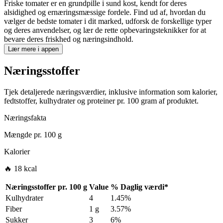
Friske tomater er en grundpille i sund kost, kendt for deres
alsidighed og ernæringsmæssige fordele. Find ud af, hvordan du
vælger de bedste tomater i dit marked, udforsk de forskellige typer
og deres anvendelser, og lær de rette opbevaringsteknikker for at
bevare deres friskhed og næringsindhold.
Lær mere i appen
Næringsstoffer
Tjek detaljerede næringsværdier, inklusive information som kalorier,
fedtstoffer, kulhydrater og proteiner pr. 100 gram af produktet.
Næringsfakta
Mængde pr.
100 g
Kalorier
🔥 18 kcal
Næringsstoffer pr.
100 g
Value
%
Daglig værdi
*
Kulhydrater
4
1.45%
Fiber
1 g
3.57%
Sukker
3
6%