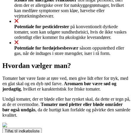
dem der er allergiske over for natskyggegrøntsager, hvilket
kan medføre symptomer som kløe, hævelse eller
vejrtrækningsbesvær.
Potentiale for pesticidrester
på konventionelt dyrkede
tomater, som kan udgøre sundhedsrisici, hvis de ikke vaskes
ordentligt eller kommer fra økologiske leverandører.
Potentiale for fordøjelsesbesvær
såsom oppustethed eller
gas, når de indtages i store mængder, især i rå form.
Hvordan vælger man?
Tomater bør være faste at røre ved, men give lidt efter for tryk, med
en glat skal og en dyb rød farve.
Aromaen bør være sød og
jordagtig
, hvilket er karakteristisk for friske tomater.
Undgå tomater, der er bløde eller har rynket skal, da dette er tegn på,
at de er overmodne.
Tomater med pletter eller bløde områder
bør også undgås
, da de hurtigt kan forfalde og påvirke den samlede
kvalitet.
Tilføj til indkøbsliste