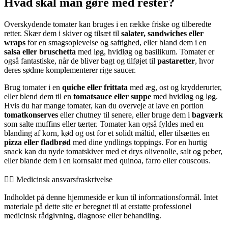
Hvad skal man gøre med rester?
Overskydende tomater kan bruges i en række friske og tilberedte
retter. Skær dem i skiver og tilsæt til
salater, sandwiches eller
wraps
for en smagsoplevelse og saftighed, eller bland dem i en
salsa eller bruschetta
med løg, hvidløg og basilikum. Tomater er
også fantastiske, når de bliver bagt og tilføjet til
pastaretter
, hvor
deres sødme komplementerer rige saucer.
Brug tomater i en
quiche eller frittata
med æg, ost og krydderurter,
eller blend dem til en
tomatsauce eller suppe
med hvidløg og løg.
Hvis du har mange tomater, kan du overveje at lave en portion
tomatkonserves
eller chutney til senere, eller bruge dem i
bagværk
som salte muffins eller tærter. Tomater kan også fyldes med en
blanding af korn, kød og ost for et solidt måltid, eller tilsættes en
pizza eller fladbrød
med dine yndlings toppings. For en hurtig
snack kan du nyde tomatskiver med et drys olivenolie, salt og peber,
eller blande dem i en kornsalat med quinoa, farro eller couscous.
👨‍⚕️️ Medicinsk ansvarsfraskrivelse
Indholdet på denne hjemmeside er kun til informationsformål. Intet
materiale på dette site er beregnet til at erstatte professionel
medicinsk rådgivning, diagnose eller behandling.