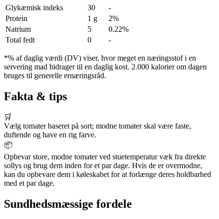
Glykæmisk indeks
30
-
Protein
1 g
2%
Natrium
5
0.22%
Total fedt
0
-
*% af daglig værdi (DV) viser, hvor meget en næringsstof i en
servering mad bidrager til en daglig kost. 2.000 kalorier om dagen
bruges til generelle ernæringsråd.
Fakta & tips
🛒
Vælg tomater baseret på sort; modne tomater skal være faste,
duftende og have en rig farve.
📦
Opbevar store, modne tomater ved stuetemperatur væk fra direkte
sollys og brug dem inden for et par dage. Hvis de er overmodne,
kan du opbevare dem i køleskabet for at forlænge deres holdbarhed
med et par dage.
Sundhedsmæssige fordele