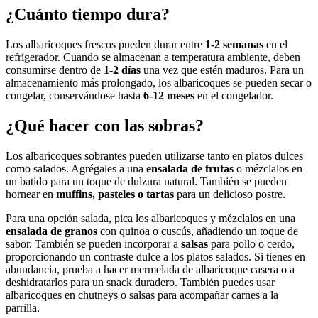
¿Cuánto tiempo dura?
Los albaricoques frescos pueden durar entre
1-2 semanas
en el
refrigerador. Cuando se almacenan a temperatura ambiente, deben
consumirse dentro de
1-2 días
una vez que estén maduros. Para un
almacenamiento más prolongado, los albaricoques se pueden secar o
congelar, conservándose hasta
6-12 meses
en el congelador.
¿Qué hacer con las sobras?
Los albaricoques sobrantes pueden utilizarse tanto en platos dulces
como salados. Agrégales a una
ensalada de frutas
o mézclalos en
un batido para un toque de dulzura natural. También se pueden
hornear en
muffins, pasteles o tartas
para un delicioso postre.
Para una opción salada, pica los albaricoques y mézclalos en una
ensalada de granos
con quinoa o cuscús, añadiendo un toque de
sabor. También se pueden incorporar a
salsas
para pollo o cerdo,
proporcionando un contraste dulce a los platos salados. Si tienes en
abundancia, prueba a hacer mermelada de albaricoque casera o a
deshidratarlos para un snack duradero. También puedes usar
albaricoques en chutneys o salsas para acompañar carnes a la
parrilla.