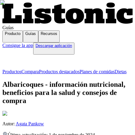
Guías
Producto
Guías
Recursos
Consigue la app
Descargar aplicación
Productos
Compara
Productos destacados
Planes de comidas
Dietas
Albaricoques - información nutricional,
beneficios para la salud y consejos de
compra
Autor:
Agata Pankow
Última actualización:
1 de noviembre de 2024