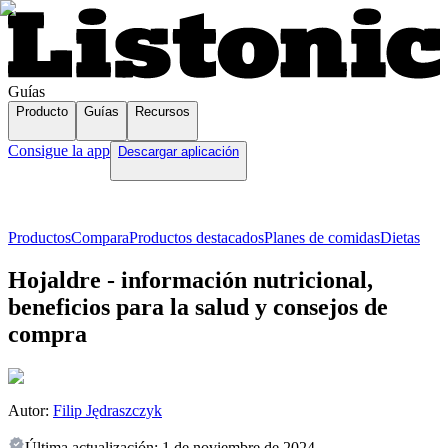
Guías
Producto
Guías
Recursos
Consigue la app
Descargar aplicación
Productos
Compara
Productos destacados
Planes de comidas
Dietas
Hojaldre - información nutricional,
beneficios para la salud y consejos de
compra
Autor:
Filip Jędraszczyk
Última actualización:
1 de noviembre de 2024