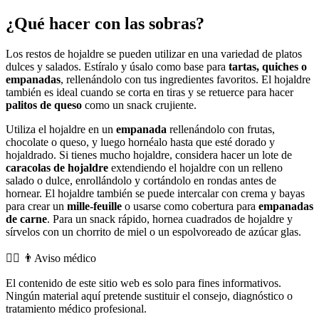
¿Qué hacer con las sobras?
Los restos de hojaldre se pueden utilizar en una variedad de platos
dulces y salados. Estíralo y úsalo como base para
tartas, quiches o
empanadas
, rellenándolo con tus ingredientes favoritos. El hojaldre
también es ideal cuando se corta en tiras y se retuerce para hacer
palitos de queso
como un snack crujiente.
Utiliza el hojaldre en un
empanada
rellenándolo con frutas,
chocolate o queso, y luego hornéalo hasta que esté dorado y
hojaldrado. Si tienes mucho hojaldre, considera hacer un lote de
caracolas de hojaldre
extendiendo el hojaldre con un relleno
salado o dulce, enrollándolo y cortándolo en rondas antes de
hornear. El hojaldre también se puede intercalar con crema y bayas
para crear un
mille-feuille
o usarse como cobertura para
empanadas
de carne
. Para un snack rápido, hornea cuadrados de hojaldre y
sírvelos con un chorrito de miel o un espolvoreado de azúcar glas.
👨‍⚕️️ 👨Aviso médico
El contenido de este sitio web es solo para fines informativos.
Ningún material aquí pretende sustituir el consejo, diagnóstico o
tratamiento médico profesional.