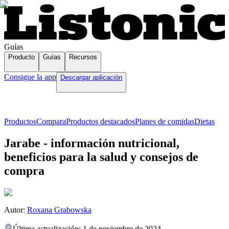
Guías
Producto
Guías
Recursos
Consigue la app
Descargar aplicación
Productos
Compara
Productos destacados
Planes de comidas
Dietas
Jarabe - información nutricional,
beneficios para la salud y consejos de
compra
Autor:
Roxana Grabowska
Última actualización:
1 de noviembre de 2024