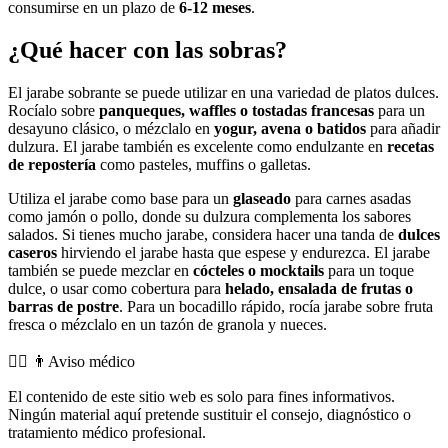
consumirse en un plazo de
6-12 meses
.
¿Qué hacer con las sobras?
El jarabe sobrante se puede utilizar en una variedad de platos dulces.
Rocíalo sobre
panqueques, waffles o tostadas francesas
para un
desayuno clásico, o mézclalo en
yogur, avena o batidos
para añadir
dulzura. El jarabe también es excelente como endulzante en
recetas
de repostería
como pasteles, muffins o galletas.
Utiliza el jarabe como base para un
glaseado
para carnes asadas
como jamón o pollo, donde su dulzura complementa los sabores
salados. Si tienes mucho jarabe, considera hacer una tanda de
dulces
caseros
hirviendo el jarabe hasta que espese y endurezca. El jarabe
también se puede mezclar en
cócteles o mocktails
para un toque
dulce, o usar como cobertura para
helado, ensalada de frutas o
barras de postre
. Para un bocadillo rápido, rocía jarabe sobre fruta
fresca o mézclalo en un tazón de granola y nueces.
👨‍⚕️️ 👨Aviso médico
El contenido de este sitio web es solo para fines informativos.
Ningún material aquí pretende sustituir el consejo, diagnóstico o
tratamiento médico profesional.