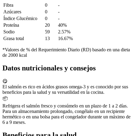
Fibra
0
-
Azúcares
0
-
Índice Glucémico
0
-
Proteína
20
40%
Sodio
59
2.57%
Grasa total
13
16.67%
*Valores de % del Requerimiento Diario (RD) basado en una dieta
de 2000 kcal
Datos nutricionales y consejos
😋
El salmón es rico en ácidos grasos omega-3 y es conocido por sus
beneficios para la salud y su versatilidad en la cocina.
📦
Refrigera el salmón fresco y consúmelo en un plazo de 1 a 2 días.
Para un almacenamiento prolongado, congélalo en un recipiente
hermético o en una bolsa para el congelador durante un máximo de
6 a 9 meses.
Beneficios para la salud