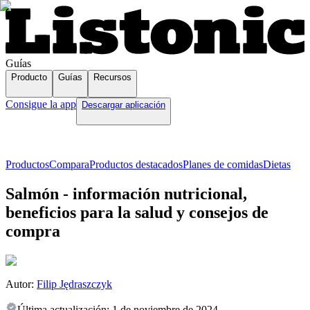
Guías
Producto
Guías
Recursos
Consigue la app
Descargar aplicación
Productos
Compara
Productos destacados
Planes de comidas
Dietas
Salmón - información nutricional,
beneficios para la salud y consejos de
compra
Autor:
Filip Jędraszczyk
Última actualización:
1 de noviembre de 2024