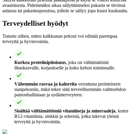
avaamisesta. Pidemmäksi aikaa säilyttämiseksi pakasta se tiiviissä
astiassa tai pakastuspussissa, jolloin se säilyy jopa kuusi kuukautta.
Terveydelliset hyödyt
Tutustu siihen, miten kalkkunan pekoni voi edistää parempaa
terveyttä ja hyvinvointia.
Korkea proteiinipitoisuus
, joka on välttämätöntä
lihaskasvulle, korjaukselle ja koko kehon toiminnalle.
Vähemmän rasvaa ja kaloreita
verrattuna perinteiseen
sianpekoniin, mikä tekee siitä terveellisemmän vaihtoehdon
painonhallintaan ja sydänterveyteen.
Sisältää välttämättömiä vitamiineja ja mineraaleja
, kuten
B12-vitamiinia, sinkkiä ja seleeniä, jotka tukevat yleistä
terveyttä ja hyvinvointia.