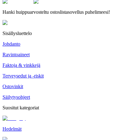
Hanki huippuarvosteltu ostoslistasovellus puhelimeesi!
Sisällysluettelo
Johdanto
Ravintoaineet
Faktoja & vinkkejä
Terveysedut ja -riskit
Ostovinkit
Säilytysohjeet
Suositut kategoriat
Hedelmät