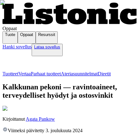
Oppaat
Tuote
Oppaat
Resurssit
Hanki sovellus
Lataa sovellus
Tuotteet
Vertaa
Parhaat tuotteet
Ateriasuunnitelmat
Dieetit
Kalkkunan pekoni — ravintoaineet,
terveydelliset hyödyt ja ostosvinkit
Kirjoittanut
Agata Pankow
Viimeksi päivitetty
3. joulukuuta 2024