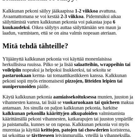
Kalkkunan pekoni säilyy jääkaapissa
1-2 viikkoa
avattuna.
Avaamattomana se voi kestää
2-3 viikkoa
. Pidemmäksi aikaa
säilyttämistä varten kalkkunan pekonia voi pakastaa jopa
6
kuukaudeksi
. Oikea säilytys auttaa säilyttämään sen maun ja
laadun, varmistaen, että se on aina valmis nopeaan ateriaan.
Mitä tehdä tähteille?
Ylijäänyttä kalkkunan pekonia voi käyttää monenlaisissa
herkullisissa ruuissa. Pilko se ja lisää
salaatteihin, wrappeihin tai
voileipiin
nopeaksi ja helpoksi lisukkeeksi, tai sekoita se
pastaruokaan
kerma- tai tomaattikastikkeen kanssa. Kalkkunan
pekoni sopii myös erinomaisesti
pizzojen, litteiden leipien tai
uuniperunoiden
päälle.
Käytä kalkkunan pekonia
aamiaissekoituksessa
munien, juuston ja
vihannesten kanssa, tai lisää se
vuokaruokaan tai quicheen
makua
antamaan. Jos sinulla on paljon kalkkunan pekonia, harkitse
kalkkunan pekonilla käärittyjen alkupaloiden
valmistamista
käärittämällä pekoni vihannesten, katkarapujen tai juuston ympärille
ja paistamalla, kunnes se on rapeaa. Kalkkunan pekonia voi myös
murentaa ja käyttää
keittojen, patojen tai chowderien
koristeena,
tai sekoittaa se
täytteeseen
leivänmuruilla, yrteillä ja vihanneksilla.