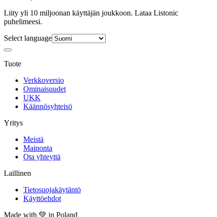
Liity yli 10 miljoonan käyttäjän joukkoon. Lataa Listonic
puhelimeesi.
Select language
Tuote
Verkkoversio
Ominaisuudet
UKK
Käännösyhteisö
Yritys
Meistä
Mainonta
Ota yhteyttä
Laillinen
Tietosuojakäytäntö
Käyttöehdot
Made with
💚
in Poland