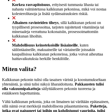
Korkea rasvapitoisuus
, erityisesti tummasta lihasta tai
nahasta valmistetussa kalkkunan pekonissa, mikä voi nostaa
kolesterolitasoja ja lisätä sydänsairauksien riskiä.
Alhainen ravinteiden tiheys
, sillä kalkkunan pekoni on
tyypillisesti prosessoitua, tarjoten rajoitetusti vitamiineja tai
mineraaleja verrattuna kokonaisiin, prosessoimattomiin
kalkkunan lihoihin.
Mahdollisuus keinotekoisille lisäaineille
, kuten
säilöntäaineille, makuaineille tai väriaineille joissakin
kaupallisissa kalkkunan pekoneissa, jotka voivat aiheuttaa
haittavaikutuksia herkille henkilöille.
Miten valita?
Kalkkunan pekonin tulisi olla tasaisen väristä ja koostumukseltaan
yhtenäistä, ja siinä tulisi näkyä liharaidoitusta.
Pakkausten tulisi
olla vakuumipakattuja
säilyttääkseen pekonin tuoreena ja
estääkseen hapettumista.
Vältä kalkkunan pekonia, joka on limainen tai väriltään epätasainen,
sillä nämä ovat merkkejä mahdollisesta pilaantumisesta.
Paketteja,
jotka ovat paisuneet tai joihin on kohdistunut vaurioita, tulisi