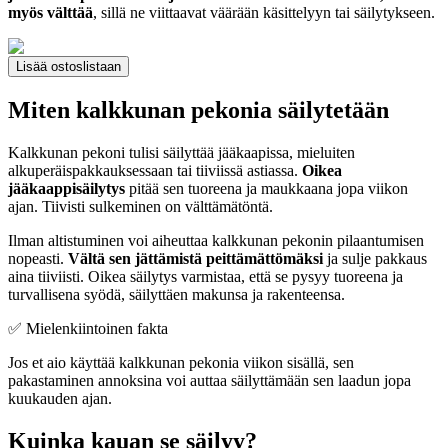
myös välttää
, sillä ne viittaavat väärään käsittelyyn tai säilytykseen.
Lisää ostoslistaan
Miten kalkkunan pekonia säilytetään
Kalkkunan pekoni tulisi säilyttää jääkaapissa, mieluiten
alkuperäispakkauksessaan tai tiiviissä astiassa.
Oikea
jääkaappisäilytys
pitää sen tuoreena ja maukkaana jopa viikon
ajan. Tiivisti sulkeminen on välttämätöntä.
Ilman altistuminen voi aiheuttaa kalkkunan pekonin pilaantumisen
nopeasti.
Vältä sen jättämistä peittämättömäksi
ja sulje pakkaus
aina tiiviisti. Oikea säilytys varmistaa, että se pysyy tuoreena ja
turvallisena syödä, säilyttäen makunsa ja rakenteensa.
✅ Mielenkiintoinen fakta
Jos et aio käyttää kalkkunan pekonia viikon sisällä, sen
pakastaminen annoksina voi auttaa säilyttämään sen laadun jopa
kuukauden ajan.
Kuinka kauan se säilyy?