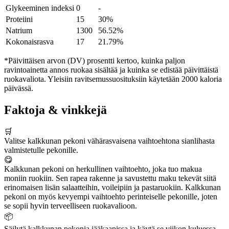
Glykeeminen indeksi
0
-
Proteiini
15
30%
Natrium
1300
56.52%
Kokonaisrasva
17
21.79%
*Päivittäisen arvon (DV) prosentti kertoo, kuinka paljon
ravintoainetta annos ruokaa sisältää ja kuinka se edistää päivittäistä
ruokavaliota. Yleisiin ravitsemussuosituksiin käytetään 2000 kaloria
päivässä.
Faktoja & vinkkejä
🛒
Valitse kalkkunan pekoni vähärasvaisena vaihtoehtona sianlihasta
valmistetulle pekonille.
😋
Kalkkunan pekoni on herkullinen vaihtoehto, joka tuo makua
moniin ruokiin. Sen rapea rakenne ja savustettu maku tekevät siitä
erinomaisen lisän salaatteihin, voileipiin ja pastaruokiin. Kalkkunan
pekoni on myös kevyempi vaihtoehto perinteiselle pekonille, joten
se sopii hyvin terveelliseen ruokavalioon.
📦
Säilytä kalkkunan pekonia jääkaapissa ja käytä se viikon kuluessa