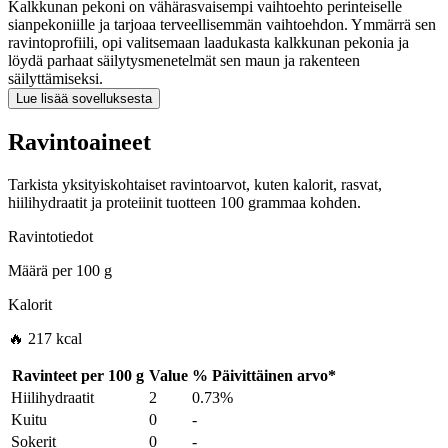
Kalkkunan pekoni on vähärasvaisempi vaihtoehto perinteiselle
sianpekoniille ja tarjoaa terveellisemmän vaihtoehdon. Ymmärrä sen
ravintoprofiili, opi valitsemaan laadukasta kalkkunan pekonia ja
löydä parhaat säilytysmenetelmät sen maun ja rakenteen
säilyttämiseksi.
Lue lisää sovelluksesta
Ravintoaineet
Tarkista yksityiskohtaiset ravintoarvot, kuten kalorit, rasvat,
hiilihydraatit ja proteiinit tuotteen 100 grammaa kohden.
Ravintotiedot
Määrä per
100 g
Kalorit
🔥 217 kcal
Ravinteet per
100 g
Value
%
Päivittäinen arvo
*
Hiilihydraatit
2
0.73%
Kuitu
0
-
Sokerit
0
-