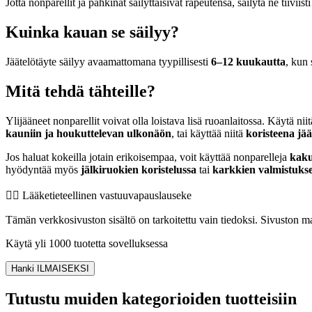
Jotta nonparellit ja pähkinät säilyttäisivät rapeutensa, säilytä ne tiivii
Kuinka kauan se säilyy?
Jäätelötäyte säilyy avaamattomana tyypillisesti
6–12 kuukautta
, kun 
Mitä tehdä tähteille?
Ylijääneet nonparellit voivat olla loistava lisä ruoanlaitossa. Käytä nii
kauniin ja houkuttelevan ulkonäön
, tai käyttää niitä
koristeena jää
Jos haluat kokeilla jotain erikoisempaa, voit käyttää nonparelleja
kaku
hyödyntää myös
jälkiruokien koristelussa
tai
karkkien valmistuks
👨‍⚕️️ Lääketieteellinen vastuuvapauslauseke
Tämän verkkosivuston sisältö on tarkoitettu vain tiedoksi. Sivuston mat
Käytä yli 1000 tuotetta sovelluksessa
Hanki ILMAISEKSI
Tutustu muiden kategorioiden tuotteisiin