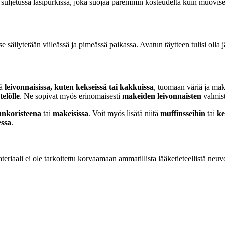
sti suljetussa lasipurkissa, joka suojaa paremmin kosteudelta kuin muoviset
se säilytetään viileässä ja pimeässä paikassa. Avatun täytteen tulisi olla
tä
leivonnaisissa, kuten kekseissä tai kakkuissa
, tuomaan väriä ja mak
telölle
. Ne sopivat myös erinomaisesti
makeiden leivonnaisten
valmist
nkoristeena
tai
makeisissa
. Voit myös lisätä niitä
muffinsseihin
tai
ke
essa
.
eriaali ei ole tarkoitettu korvaamaan ammatillista lääketieteellistä neuv