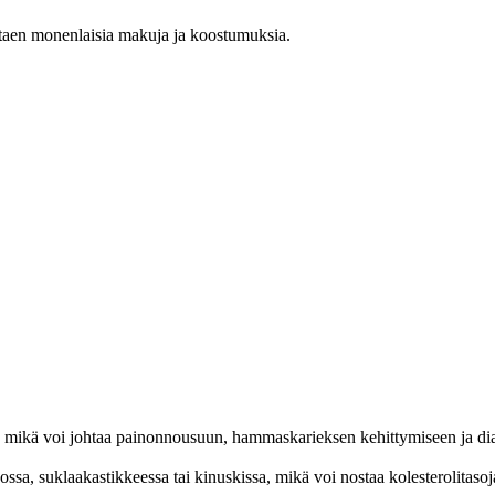
staen monenlaisia makuja ja koostumuksia.
ä, mikä voi johtaa painonnousuun, hammaskarieksen kehittymiseen ja diab
ossa, suklaakastikkeessa tai kinuskissa, mikä voi nostaa kolesterolitasoja