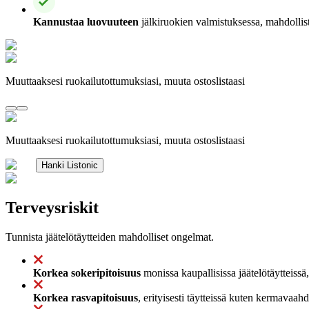
Kannustaa luovuuteen
jälkiruokien valmistuksessa, mahdolli
Muuttaaksesi ruokailutottumuksiasi, muuta ostoslistaasi
Muuttaaksesi ruokailutottumuksiasi, muuta ostoslistaasi
Hanki Listonic
Terveysriskit
Tunnista jäätelötäytteiden mahdolliset ongelmat.
Korkea sokeripitoisuus
monissa kaupallisissa jäätelötäytteiss
Korkea rasvapitoisuus
, erityisesti täytteissä kuten kermavaahd