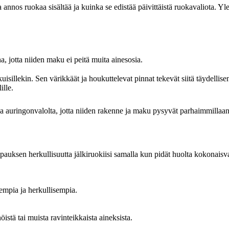
 annos ruokaa sisältää ja kuinka se edistää päivittäistä ruokavaliota. Yl
na, jotta niiden maku ei peitä muita ainesosia.
uisillekin. Sen värikkäät ja houkuttelevat pinnat tekevät siitä täydellise
ille.
ssa auringonvalolta, jotta niiden rakenne ja maku pysyvät parhaimmillaan
ipauksen herkullisuutta jälkiruokiisi samalla kun pidät huolta kokonaisva
sempia ja herkullisempia.
öistä tai muista ravinteikkaista aineksista.