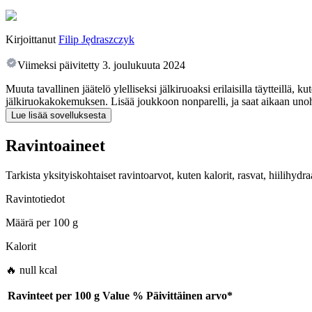
Kirjoittanut
Filip Jędraszczyk
Viimeksi päivitetty
3. joulukuuta 2024
Muuta tavallinen jäätelö ylelliseksi jälkiruoaksi erilaisilla täytteillä
jälkiruokakokemuksen. Lisää joukkoon nonparelli, ja saat aikaan u
Lue lisää sovelluksesta
Ravintoaineet
Tarkista yksityiskohtaiset ravintoarvot, kuten kalorit, rasvat, hiilihyd
Ravintotiedot
Määrä per
100 g
Kalorit
🔥 null kcal
Ravinteet per
100 g
Value
%
Päivittäinen arvo
*