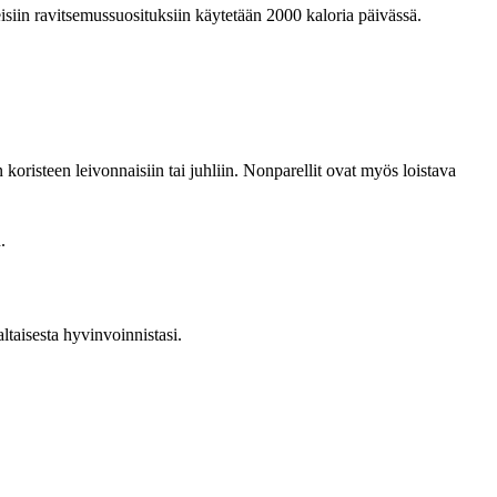
eisiin ravitsemussuosituksiin käytetään 2000 kaloria päivässä.
n koristeen leivonnaisiin tai juhliin. Nonparellit ovat myös loistava
.
ltaisesta hyvinvoinnistasi.