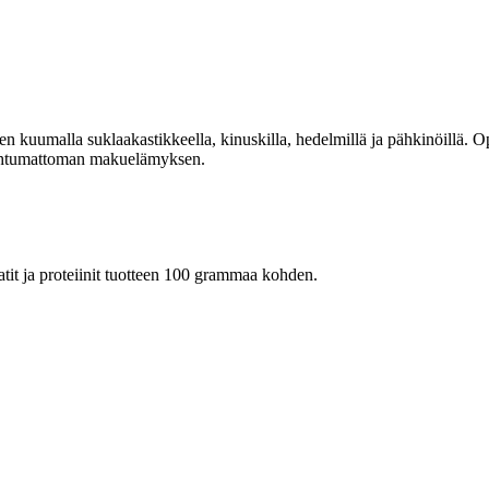
, kuten kuumalla suklaakastikkeella, kinuskilla, hedelmillä ja pähkinöillä
nohtumattoman makuelämyksen.
raatit ja proteiinit tuotteen 100 grammaa kohden.