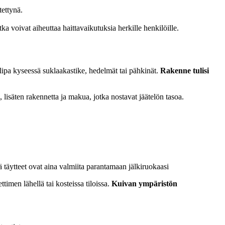
tettynä.
otka voivat aiheuttaa haittavaikutuksia herkille henkilöille.
, olipa kyseessä suklaakastike, hedelmät tai pähkinät.
Rakenne tulisi
 lisäten rakennetta ja makua, jotka nostavat jäätelön tasoa.
ä täytteet ovat aina valmiita parantamaan jälkiruokaasi
timen lähellä tai kosteissa tiloissa.
Kuivan ympäristön