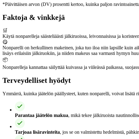
*Päivittäisen arvon (DV) prosentti kertoo, kuinka paljon ravintoainetta
Faktoja & vinkkejä
🛒
Käytä nonparelleja säästeliäästi jälkiruoissa, leivonnaisissa ja koristee
😋
Nonparelli on herkullinen makeinen, joka tuo iloa niin lapsille kuin aik
lisäys erilaisiin jälkiruokiin, ja niiden makeus saa varmasti hymyn huul
📦
Nonparelleja kannattaa säilyttää kuivassa ja viileässä paikassa, suoja
Terveydelliset hyödyt
Ymmärrä, kuinka jäätelön päällysteet, kuten nonparelli, voivat lisätä r
Parantaa jäätelön makua
, mikä tekee jälkiruoista nautinnolli
Tarjoaa lisäravinteita
, jos se on valmistettu hedelmistä, pähkin