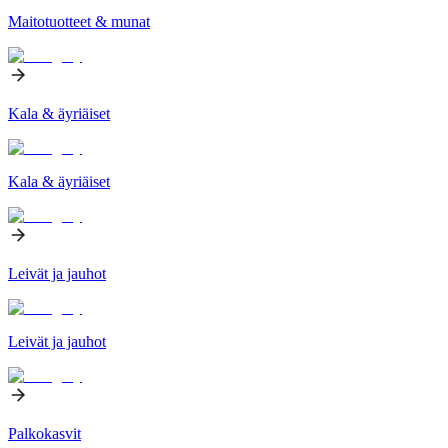
Maitotuotteet & munat
Kala & äyriäiset
Kala & äyriäiset
Leivät ja jauhot
Leivät ja jauhot
Palkokasvit