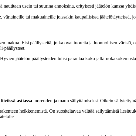
ä nautitaan usein tai suurina annoksina, erityisesti jäätelön kanssa yhdis
e, väriaineille tai makuaineille joissakin kaupallisissa jäätelötäytteissä, j
 sen makua. Etsi päällysteitä, jotka ovat tuoreita ja luonnollisen värisiä
i-päällysteet.
. Hyvien jäätelön päällysteiden tulisi parantaa koko jälkiruokakokemusta,
tiiviissä astiassa
tuoreuden ja maun säilyttämiseksi. Oikein säilytettyin
kenteen heikkenemistä. On suositeltavaa välttää säilyttämistä liesituulet
ätelölle