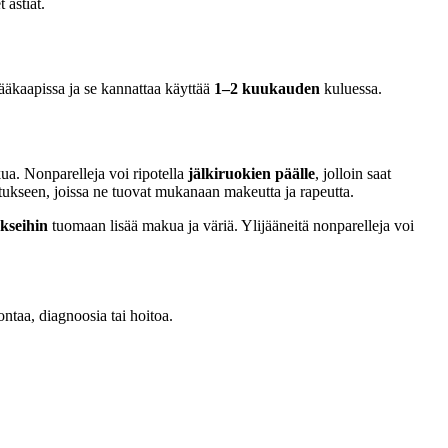
 astiat.
 jääkaapissa ja se kannattaa käyttää
1–2 kuukauden
kuluessa.
ua. Nonparelleja voi ripotella
jälkiruokien päälle
, jolloin saat
ukseen, joissa ne tuovat mukanaan makeutta ja rapeutta.
kseihin
tuomaan lisää makua ja väriä. Ylijääneitä nonparelleja voi
ontaa, diagnoosia tai hoitoa.