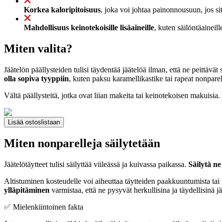
Korkea kaloripitoisuus
, joka voi johtaa painonnousuun, jos sit
Mahdollisuus keinotekoisille lisäaineille
, kuten säilöntäaineill
Miten valita?
Jäätelön päällysteiden tulisi täydentää jäätelöä ilman, että ne peittävät
olla sopiva tyyppiin
, kuten paksu karamellikastike tai rapeat nonparell
Vältä päällysteitä, jotka ovat liian makeita tai keinotekoisen makuisia
Lisää ostoslistaan
Miten nonparelleja säilytetään
Jäätelötäytteet tulisi säilyttää viileässä ja kuivassa paikassa.
Säilytä ne 
Altistuminen kosteudelle voi aiheuttaa täytteiden paakkuuntumista tai ra
ylläpitäminen
varmistaa, että ne pysyvät herkullisina ja täydellisinä jä
✅ Mielenkiintoinen fakta