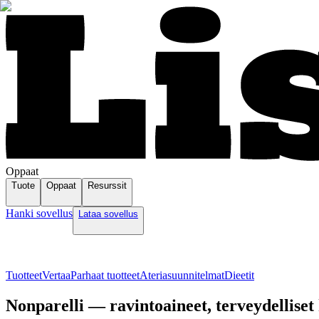
Oppaat
Tuote
Oppaat
Resurssit
Hanki sovellus
Lataa sovellus
Tuotteet
Vertaa
Parhaat tuotteet
Ateriasuunnitelmat
Dieetit
Nonparelli — ravintoaineet, terveydelliset 