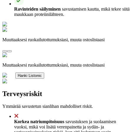
Ravinteiden säilyminen
savustamisen kautta, mikä tekee siitä
maukkaan proteiinilähteen.
Muuttaaksesi ruokailutottumuksiasi, muuta ostoslistaasi
Muuttaaksesi ruokailutottumuksiasi, muuta ostoslistaasi
Hanki Listonic
Terveysriskit
Ymmärää savustetun sianlihan mahdolliset riskit.
Korkea natriumpitoisuus
savustuksen ja suolaamisen
vuoksi, mikä voi lisätä verenpainetta ja sydän- ja