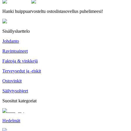
Hanki huippuarvosteltu ostoslistasovellus puhelimeesi!
Sisällysluettelo
Johdanto
Ravintoaineet
Faktoja & vinkkejä
Terveysedut ja -riskit
Ostovinkit
Säilytysohjeet
Suositut kategoriat
Hedelmät