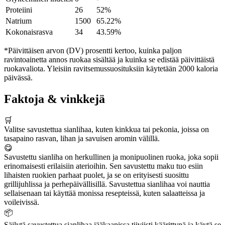
Proteiini
26
52%
Natrium
1500
65.22%
Kokonaisrasva
34
43.59%
*Päivittäisen arvon (DV) prosentti kertoo, kuinka paljon
ravintoainetta annos ruokaa sisältää ja kuinka se edistää päivittäistä
ruokavaliota. Yleisiin ravitsemussuosituksiin käytetään 2000 kaloria
päivässä.
Faktoja & vinkkejä
🛒
Valitse savustettua sianlihaa, kuten kinkkua tai pekonia, joissa on
tasapaino rasvan, lihan ja savuisen aromin välillä.
😋
Savustettu sianliha on herkullinen ja monipuolinen ruoka, joka sopii
erinomaisesti erilaisiin aterioihin. Sen savustettu maku tuo esiin
lihaisten ruokien parhaat puolet, ja se on erityisesti suosittu
grillijuhlissa ja perhepäivällisillä. Savustettua sianlihaa voi nauttia
sellaisenaan tai käyttää monissa resepteissä, kuten salaatteissa ja
voileivissä.
📦
Säilytä savustettua sianlihaa jääkaapissa tiiviisti käärittynä ja käytä se