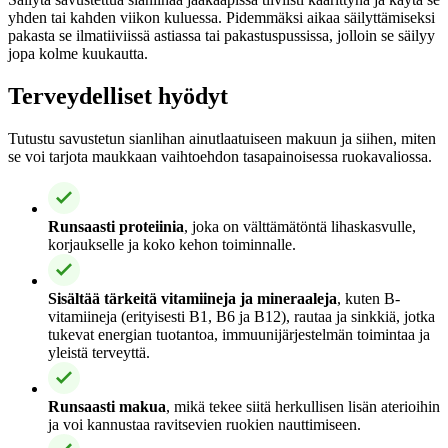
yhden tai kahden viikon kuluessa. Pidemmäksi aikaa säilyttämiseksi
pakasta se ilmatiiviissä astiassa tai pakastuspussissa, jolloin se säilyy
jopa kolme kuukautta.
Terveydelliset hyödyt
Tutustu savustetun sianlihan ainutlaatuiseen makuun ja siihen, miten
se voi tarjota maukkaan vaihtoehdon tasapainoisessa ruokavaliossa.
Runsaasti proteiinia
, joka on välttämätöntä lihaskasvulle,
korjaukselle ja koko kehon toiminnalle.
Sisältää tärkeitä vitamiineja ja mineraaleja
, kuten B-
vitamiineja (erityisesti B1, B6 ja B12), rautaa ja sinkkiä, jotka
tukevat energian tuotantoa, immuunijärjestelmän toimintaa ja
yleistä terveyttä.
Runsaasti makua
, mikä tekee siitä herkullisen lisän aterioihin
ja voi kannustaa ravitsevien ruokien nauttimiseen.