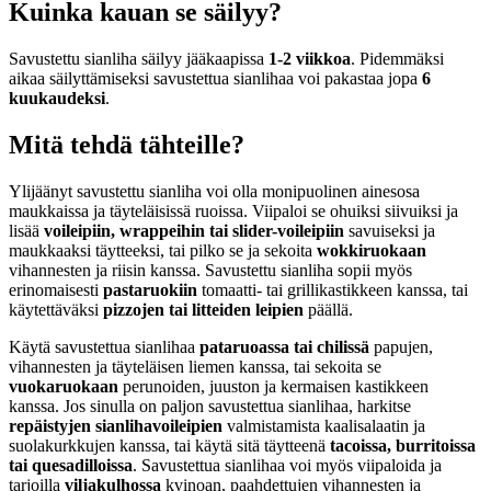
Kuinka kauan se säilyy?
Savustettu sianliha säilyy jääkaapissa
1-2 viikkoa
. Pidemmäksi
aikaa säilyttämiseksi savustettua sianlihaa voi pakastaa jopa
6
kuukaudeksi
.
Mitä tehdä tähteille?
Ylijäänyt savustettu sianliha voi olla monipuolinen ainesosa
maukkaissa ja täyteläisissä ruoissa. Viipaloi se ohuiksi siivuiksi ja
lisää
voileipiin, wrappeihin tai slider-voileipiin
savuiseksi ja
maukkaaksi täytteeksi, tai pilko se ja sekoita
wokkiruokaan
vihannesten ja riisin kanssa. Savustettu sianliha sopii myös
erinomaisesti
pastaruokiin
tomaatti- tai grillikastikkeen kanssa, tai
käytettäväksi
pizzojen tai litteiden leipien
päällä.
Käytä savustettua sianlihaa
pataruoassa tai chilissä
papujen,
vihannesten ja täyteläisen liemen kanssa, tai sekoita se
vuokaruokaan
perunoiden, juuston ja kermaisen kastikkeen
kanssa. Jos sinulla on paljon savustettua sianlihaa, harkitse
repäistyjen sianlihavoileipien
valmistamista kaalisalaatin ja
suolakurkkujen kanssa, tai käytä sitä täytteenä
tacoissa, burritoissa
tai quesadilloissa
. Savustettua sianlihaa voi myös viipaloida ja
tarjoilla
viljakulhossa
kvinoan, paahdettujen vihannesten ja