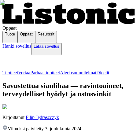
Oppaat
Tuote
Oppaat
Resurssit
Hanki sovellus
Lataa sovellus
Tuotteet
Vertaa
Parhaat tuotteet
Ateriasuunnitelmat
Dieetit
Savustettua sianlihaa — ravintoaineet,
terveydelliset hyödyt ja ostosvinkit
Kirjoittanut
Filip Jędraszczyk
Viimeksi päivitetty
3. joulukuuta 2024