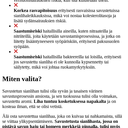
verisuonisairauksien riskiä, kun sitä kulutetaan usein.
Korkea rasvapitoisuus
erityisesti rasvaisissa savustetuissa
sianlihaleikkauksissa, mikä voi nostaa kolesterolitasoja ja
lisätä sydänsairauksien riskiä.
Saastumisriski
haitallisilla aineilla, kuten nitraateilla ja
nitriiteillä, joita käytetään savustamisprosessissa, ja jotka on
liitetty lisääntyneeseen syöpäriskiin, erityisesti paksusuolen
syöpään.
Saastumisriski
haitallisilla bakteereilla tai loisilla, erityisesti
jos savustettu sianliha ei ole kunnolla kypsennetty tai
säilytetty, mikä voi johtaa ruokamyrkytyksiin.
Miten valita?
Savustetun sianlihan tulisi olla syvän ja tasaisen värinen
savustusprosessin ansiosta, ja sen tuoksussa tulisi olla voimakas,
savustettu aromi.
Liha tuntuu kosketuksessa napakalta
ja on
kosteaa ilman, että se olisi vetistä.
Älä osta savustettua sianlihaa, joka on kuivaa tai nahkamaista, sillä
se viittaa ylikypsentämiseen.
Savustetusta sianlihasta, jossa on
pistävä savun haju tai homeen merkkejä pinnalla, tulisi myös