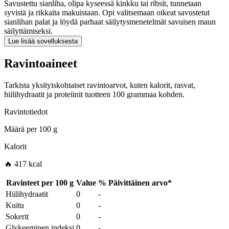
Savustettu sianliha, olipa kyseessä kinkku tai ribsit, tunnetaan
syvistä ja rikkaita makuistaan. Opi valitsemaan oikeat savustetut
sianlihan palat ja löydä parhaat säilytysmenetelmät savuisen maun
säilyttämiseksi.
Lue lisää sovelluksesta
Ravintoaineet
Tarkista yksityiskohtaiset ravintoarvot, kuten kalorit, rasvat,
hiilihydraatit ja proteiinit tuotteen 100 grammaa kohden.
Ravintotiedot
Määrä per
100 g
Kalorit
🔥 417 kcal
Ravinteet per
100 g
Value
%
Päivittäinen arvo
*
Hiilihydraatit
0
-
Kuitu
0
-
Sokerit
0
-
Glykeeminen indeksi
0
-