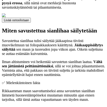
pysyä erossa
, sillä nämä ovat merkkejä huonosta
savustuskäytännöstä tai pilaantumisesta.
Lisää ostoslistaan
Miten savustettua sianlihaa säilytetään
Savustettua sianlihaa tulisi säilyttää jääkaapissa tiiviisti
muovikelmuun tai foliopakkaukseen käärittynä.
Jääkaappisäilytys
säilyttää
sen maun ja tuoreuden jopa viikon ajan. Oikein suljettuna
se auttaa estämään kuivumista.
Ilman altistuminen voi heikentää savustetun sianlihan laatua.
Vältä
sen jättämistä peittämättömäksi
, sillä se voi johtaa pilaantumiseen.
Varmista aina, että pakkaus on tiiviisti suljettu ja tarkista mahdolliset
epämiellyttävät hajut ennen nauttimista.
✅ Mielenkiintoinen fakta
Rikkaamman maun saavuttamiseksi anna savustetun sianlihan
lämmetä huoneenlämpöiseksi muutaman minuutin ajan ennen
tarjoilua, sillä tämä auttaa vapauttamaan sen täyden maun.