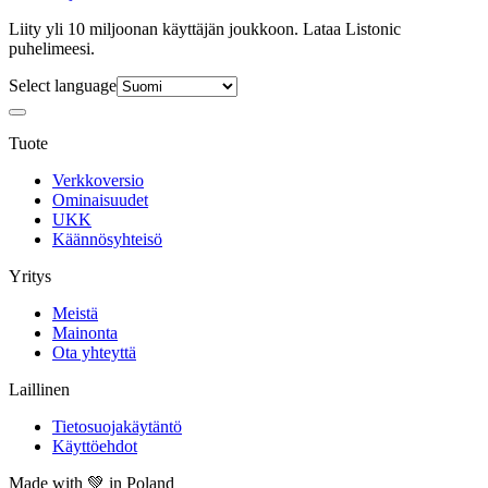
Liity yli 10 miljoonan käyttäjän joukkoon. Lataa Listonic
puhelimeesi.
Select language
Tuote
Verkkoversio
Ominaisuudet
UKK
Käännösyhteisö
Yritys
Meistä
Mainonta
Ota yhteyttä
Laillinen
Tietosuojakäytäntö
Käyttöehdot
Made with
💚
in Poland