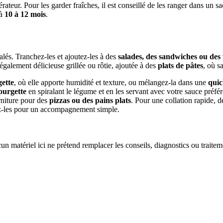
érateur. Pour les garder fraîches, il est conseillé de les ranger dans un 
'à
10 à 12 mois
.
salés. Tranchez-les et ajoutez-les à des
salades, des sandwiches ou des
également délicieuse grillée ou rôtie, ajoutée à des
plats de pâtes
, où s
gette
, où elle apporte humidité et texture, ou mélangez-la dans une
quic
courgette
en spiralant le légume et en les servant avec votre sauce préfé
rniture pour des
pizzas ou des pains plats
. Pour une collation rapide,
ssez-les pour un accompagnement simple.
un matériel ici ne prétend remplacer les conseils, diagnostics ou traite