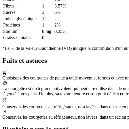
Fibres
1
3.57%
Sucres
3
6%
Indice glycémique
15
-
Protéines
1
2%
Sodium
8 mg
0.35%
Graisses totales
0
-
*Le % de la Valeur Quotidienne (VQ) indique la contribution d'un nutr
Faits et astuces
🛒
Choisissez des courgettes de petite à taille moyenne, fermes et avec un
😋
La courgette est un légume polyvalent qui peut être utilisé dans de nomb
légèreté à vos plats. De plus, sa texture tendre et son goût délicat en 
📦
Conservez les courgettes au réfrigérateur, non lavées, dans un sac en pla
📌
Conservez les courgettes au réfrigérateur, non lavées, dans un sac en pla