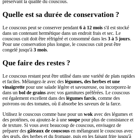
préservant la qualité du couscous.
Quelle est sa durée de conservation ?
Le couscous peut se conserver pendant
6 à 12 mois
s'il est stocké
dans un contenant hermétique dans un endroit frais et sec. Le
couscous cuit doit être réfrigéré et consommé dans les
3 à 5 jours
.
Pour une conservation plus longue, le couscous cuit peut être
congelé jusqu'à
3 mois
.
Que faire des restes ?
Le couscous restant peut être utilisé dans une variété de plats rapides
et faciles. Mélangez-le avec des
légumes, des herbes et une
vinaigrette
pour une salade légère et savoureuse, ou incorporez-le
dans un
bol de grains
avec vos garnitures préférées. Le couscous
est également excellent dans des
légumes farcis
, comme des
poivrons ou des tomates, où il absorbe les saveurs de la farce.
Utilisez le couscous comme base pour un
wok
avec des légumes et
des protéines, ou ajoutez-le à une
soupe
pour plus de consistance et
de texture. Si vous avez beaucoup de couscous, envisagez de
préparer des
gâteaux de couscous
en mélangeant le couscous avec
des œufs, des herbes et du fromage, puis en les faisant frire jusqu'à