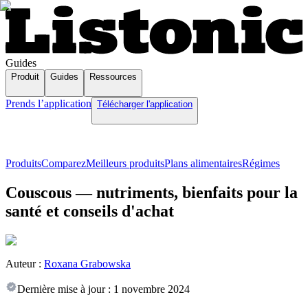
Guides
Produit
Guides
Ressources
Prends l’application
Télécharger l'application
Produits
Comparez
Meilleurs produits
Plans alimentaires
Régimes
Couscous — nutriments, bienfaits pour la
santé et conseils d'achat
Auteur :
Roxana Grabowska
Dernière mise à jour :
1 novembre 2024