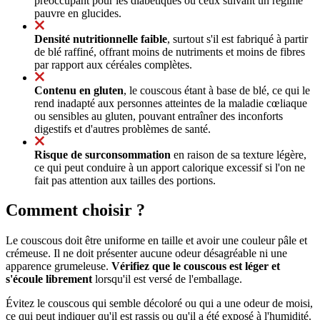
préoccupant pour les diabétiques ou ceux suivant un régime
pauvre en glucides.
Densité nutritionnelle faible
, surtout s'il est fabriqué à partir
de blé raffiné, offrant moins de nutriments et moins de fibres
par rapport aux céréales complètes.
Contenu en gluten
, le couscous étant à base de blé, ce qui le
rend inadapté aux personnes atteintes de la maladie cœliaque
ou sensibles au gluten, pouvant entraîner des inconforts
digestifs et d'autres problèmes de santé.
Risque de surconsommation
en raison de sa texture légère,
ce qui peut conduire à un apport calorique excessif si l'on ne
fait pas attention aux tailles des portions.
Comment choisir ?
Le couscous doit être uniforme en taille et avoir une couleur pâle et
crémeuse. Il ne doit présenter aucune odeur désagréable ni une
apparence grumeleuse.
Vérifiez que le couscous est léger et
s'écoule librement
lorsqu'il est versé de l'emballage.
Évitez le couscous qui semble décoloré ou qui a une odeur de moisi,
ce qui peut indiquer qu'il est rassis ou qu'il a été exposé à l'humidité.