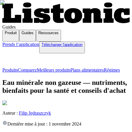
Guides
Produit
Guides
Ressources
Prends l’application
Télécharger l'application
Produits
Comparez
Meilleurs produits
Plans alimentaires
Régimes
Eau minérale non gazeuse — nutriments,
bienfaits pour la santé et conseils d'achat
Auteur :
Filip Jędraszczyk
Dernière mise à jour :
1 novembre 2024