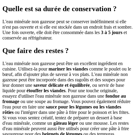
Quelle est sa durée de conservation ?
L'eau minérale non gazeuse peut se conserver indéfiniment si elle
n'est pas ouverte et si elle est stockée dans un endroit frais et sombre.
Une fois ouverte, elle doit être consommée dans les
3 à 5 jours
et
conservée au réfrigérateur.
Que faire des restes ?
L'eau minérale non gazeuse peut être un excellent ingrédient en
cuisine. Utilisez-la pour
mariner les viandes
comme le poulet ou le
bœuf, afin d'ajouter plus de saveur à vos plats. L'eau minérale non
gazeuse peut être incorporée dans des ragoûts et des soupes pour
leur donner une
saveur délicate et équilibrée
, ou servir de base
liquide pour
étouffer les viandes
. Pour une touche originale,
essayez d'utiliser l'eau minérale non gazeuse dans une
fondue au
fromage
ou une soupe au fromage. Vous pouvez également réduire
l'eau pour en faire une
sauce pour les légumes ou les viandes
rôties
ou l'intégrer dans une pâte à frire pour le poisson et les frites.
Si vous vous sentez créatif, tentez de préparer un dessert à base
d'eau minérale, comme un
gâteau léger
ou une mousse. Les restes
d'eau minérale peuvent aussi être utilisés pour créer une pâte à frire
savoureuse pour des
beignets de légumes
ou des tempuras.