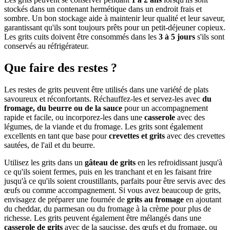
stockés dans un contenant hermétique dans un endroit frais et
sombre. Un bon stockage aide à maintenir leur qualité et leur saveur,
garantissant qu'ils sont toujours prêts pour un petit-déjeuner copieux.
Les grits cuits doivent être consommés dans les
3 à 5 jours
s'ils sont
conservés au réfrigérateur.
Que faire des restes ?
Les restes de grits peuvent être utilisés dans une variété de plats
savoureux et réconfortants. Réchauffez-les et servez-les avec
du
fromage, du beurre ou de la sauce
pour un accompagnement
rapide et facile, ou incorporez-les dans une
casserole
avec des
légumes, de la viande et du fromage. Les grits sont également
excellents en tant que base pour
crevettes et grits
avec des crevettes
sautées, de l'ail et du beurre.
Utilisez les grits dans un
gâteau de grits
en les refroidissant jusqu'à
ce qu'ils soient fermes, puis en les tranchant et en les faisant frire
jusqu'à ce qu'ils soient croustillants, parfaits pour être servis avec des
œufs ou comme accompagnement. Si vous avez beaucoup de grits,
envisagez de préparer une fournée de
grits au fromage
en ajoutant
du cheddar, du parmesan ou du fromage à la crème pour plus de
richesse. Les grits peuvent également être mélangés dans une
casserole de grits
avec de la saucisse, des œufs et du fromage, ou