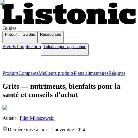
Guides
Produit
Guides
Ressources
Prends l’application
Télécharger l'application
Produits
Comparez
Meilleurs produits
Plans alimentaires
Régimes
Grits — nutriments, bienfaits pour la
santé et conseils d'achat
Auteur :
Filip Miłoszewski
Dernière mise à jour :
1 novembre 2024