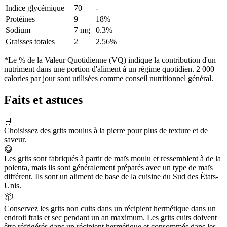
Indice glycémique
70
-
Protéines
9
18%
Sodium
7 mg
0.3%
Graisses totales
2
2.56%
*Le % de la Valeur Quotidienne (VQ) indique la contribution d'un
nutriment dans une portion d'aliment à un régime quotidien. 2 000
calories par jour sont utilisées comme conseil nutritionnel général.
Faits et astuces
🛒
Choisissez des grits moulus à la pierre pour plus de texture et de
saveur.
😋
Les grits sont fabriqués à partir de maïs moulu et ressemblent à de la
polenta, mais ils sont généralement préparés avec un type de maïs
différent. Ils sont un aliment de base de la cuisine du Sud des États-
Unis.
📦
Conservez les grits non cuits dans un récipient hermétique dans un
endroit frais et sec pendant un an maximum. Les grits cuits doivent
être réfrigérés dans un récipient hermétique et consommés dans les