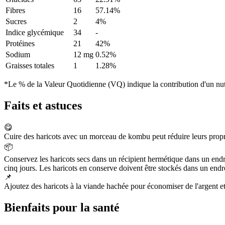
Fibres
16
57.14%
Sucres
2
4%
Indice glycémique
34
-
Protéines
21
42%
Sodium
12 mg
0.52%
Graisses totales
1
1.28%
*Le % de la Valeur Quotidienne (VQ) indique la contribution d'un nutr
Faits et astuces
😋
Cuire des haricots avec un morceau de kombu peut réduire leurs propri
📦
Conservez les haricots secs dans un récipient hermétique dans un endro
cinq jours. Les haricots en conserve doivent être stockés dans un endroit 
📌
Ajoutez des haricots à la viande hachée pour économiser de l'argent et
Bienfaits pour la santé