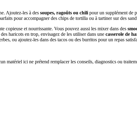
ne. Ajoutez-les à des
soupes, ragoûts ou chili
pour un supplément de prot
 parfaits pour accompagner des chips de tortilla ou à tartiner sur des san
te copieuse et nourrissante. Vous pouvez aussi les mixer dans des
smoo
des haricots en trop, envisagez de les utiliser dans une
casserole de ha
s herbes, ou ajoutez-les dans des tacos ou des burritos pour un repas satisfa
un matériel ici ne prétend remplacer les conseils, diagnostics ou traite