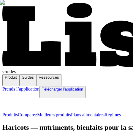
Guides
Produit
Guides
Ressources
Prends l’application
Télécharger l'application
Produits
Comparez
Meilleurs produits
Plans alimentaires
Régimes
Haricots — nutriments, bienfaits pour la sa