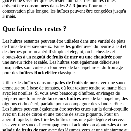
glace et de s'assurer qu'elles restent au frais. Les huîtres cuites
doivent être consommées dans les
2 à 3 jours
. Pour une
conservation plus longue, les huîtres peuvent être congelées jusqu'à
3 mois
.
Que faire des restes ?
Les huîtres restantes peuvent être utilisées dans une variété de plats
de fruits de mer savoureux. Faites-les griller avec du beurre à l'ail et
des herbes pour un apéritif simple et élégant, ou hachez-les et
ajoutez-les à un
ragoût de fruits de mer ou une chaudrée
pour
une saveur riche et salée. Les huîtres sont également délicieuses
lorsqu'elles sont cuites au four avec de la chapelure et du fromage
pour des
huîtres Rockefeller
classiques.
Utilisez les huîtres dans une
pâtes de fruits de mer
avec une sauce
crémeuse ou à base de tomates, où leur texture tendre se marie bien
avec les nouilles. Si vous avez beaucoup d'huîtres, envisagez de
préparer une fournée de
farce aux huîtres
avec de la chapelure, des
oignons et du céleri, parfaite pour accompagner des viandes rôties.
Les huîtres peuvent également être servies crues sur la demi-coquille
avec un filet de citron et une touche de sauce piquante. Pour un
apéritif rapide, faites frire les huîtres dans une pâte légère et servez-
les avec une sauce d'accompagnement acidulée ou ajoutez-les à une
salade de fruits de mer
avec des légumes verts et une vinaigrette au