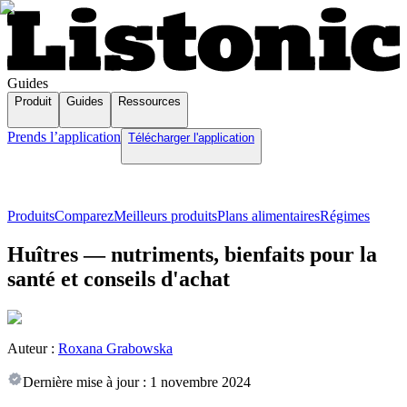
Guides
Produit
Guides
Ressources
Prends l’application
Télécharger l'application
Produits
Comparez
Meilleurs produits
Plans alimentaires
Régimes
Huîtres — nutriments, bienfaits pour la
santé et conseils d'achat
Auteur :
Roxana Grabowska
Dernière mise à jour :
1 novembre 2024