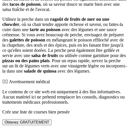
des
tacos de poisson
, où sa saveur douce se marie bien avec une
salsa fraîche et de l'avocat.
Utilisez la perche dans un
ragoût de fruits de mer ou une
chowder
, où sa chair tendre apporte richesse et saveur, ou faites-la
cuire dans une
tarte au poisson
avec des légumes et une sauce
crémeuse. Si vous avez beaucoup de perche, envisagez de préparer
des
galettes de poisson
en mélangeant le poisson effiloché avec de
la chapelure, des œufs et des épices, puis en les faisant frire jusqu'à
ce qu'elles soient dorées. La perche peut également être grillée et
servie avec une
salsa de fruits
ou utilisée comme garniture pour des
pizzas ou des pains plats
. Pour un repas rapide, servez la perche
sur un lit de légumes verts avec une vinaigrette légère ou incorporez-
la dans une
salade de quinoa
avec des légumes.
👨‍⚕️️ Avertissement médical
Le contenu de ce site web est uniquement à des fins informatives.
Aucun matériel ici ne prétend remplacer les conseils, diagnostics ou
traitements médicaux professionnels.
Crée une liste de courses bien pensée
Obtenez GRATUITEMENT