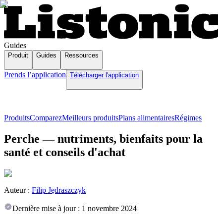
Guides
Produit
Guides
Ressources
Prends l’application
Télécharger l'application
Produits
Comparez
Meilleurs produits
Plans alimentaires
Régimes
Perche — nutriments, bienfaits pour la
santé et conseils d'achat
Auteur :
Filip Jędraszczyk
Dernière mise à jour :
1 novembre 2024