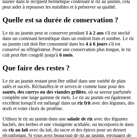
laurier dans le récipient hermétique contenant le riz au jasmin, cela
peut aider à repousser les nuisibles et à préserver sa qualité.
Quelle est sa durée de conservation ?
Le riz au jasmin peut se conserver pendant
1 à 2 ans
s'il est stocké
dans un contenant hermétique dans un endroit frais et sombre. Le riz
au jasmin cuit doit être consommé dans les
4 à 6 jours
s'il est
conservé au réfrigérateur. Pour une conservation plus longue, le riz
cuit peut être congelé jusqu'à
6 mois
.
Que faire des restes ?
Le riz au jasmin restant peut être utilisé dans une variété de plats
salés et sucrés. Réchauffez-le et servez-le comme base pour des
sautés, des currys ou des viandes grillées
, où sa saveur parfumée
complète une large gamme de mets. Le riz au jasmin est également
excellent lorsqu'il est mélangé dans un
riz frit
avec des légumes, des
œufs et votre choix de protéine.
Utilisez le riz au jasmin dans une
salade de riz
avec des légumes
hachés, des herbes et une vinaigrette acidulée, ou incorporez-le dans
un
riz au lait
avec du lait, du sucre et des épices pour un dessert
réconfortant. Si vous avez beaucoup de riz au jasmin, envisagez de